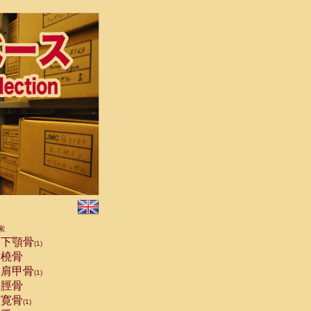
索
下顎骨
(1)
橈骨
肩甲骨
(1)
脛骨
寛骨
(1)