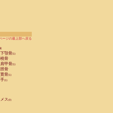
ページの最上部へ戻る
索
下顎骨
(1)
橈骨
肩甲骨
(1)
脛骨
寛骨
(1)
手
(1)
メス
(0)