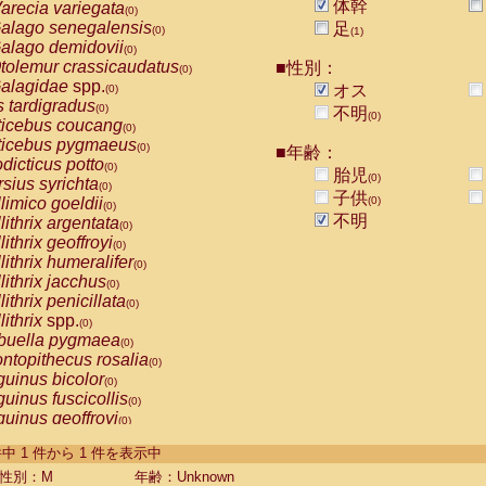
体幹
arecia variegata
(0)
alago senegalensis
足
(0)
(1)
alago demidovii
(0)
tolemur crassicaudatus
■性別：
(0)
alagidae
spp.
オス
(0)
s tardigradus
(0)
不明
(0)
ticebus coucang
(0)
ticebus pygmaeus
(0)
■年齢：
dicticus potto
(0)
胎児
(0)
rsius syrichta
(0)
子供
limico goeldii
(0)
(0)
不明
lithrix argentata
(0)
lithrix geoffroyi
(0)
lithrix humeralifer
(0)
lithrix jacchus
(0)
lithrix penicillata
(0)
lithrix
spp.
(0)
buella pygmaea
(0)
ntopithecus rosalia
(0)
uinus bicolor
(0)
uinus fuscicollis
(0)
uinus geoffroyi
(0)
uinus imperator
(0)
-1 件中 1 件から 1 件を表示中
uinus labiatus
(0)
guinus leucopus
性別：M
年齢：Unknown
(0)