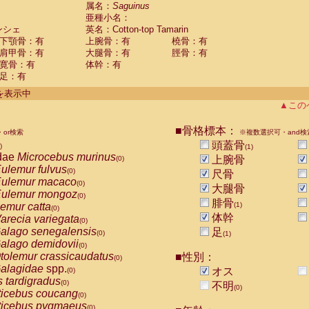
guinus midas
属名：
Saguinus
(0)
亜種小名：
guinus mystax
(0)
ンシェ
英名：Cotton-top Tamarin
uinus nigricollis
(0)
下顎骨：有
上腕骨：有
橈骨：有
guinus oedipus
(1)
肩甲骨：有
大腿骨：有
脛骨：有
uinus weddelli
(0)
寛骨：有
体幹：有
guinus
spp.
(0)
足：有
us trivirgatus
(0)
us albifrons
件を表示中
(0)
us apella
▲この
(0)
bus capucinus
(0)
us nigrivittatus
■骨格標本：
or検索
(0)
※複数選択可・and検
bus
spp.
頭蓋骨
(0)
)
(1)
miri boliviensis
dae
Microcebus murinus
(0)
上腕骨
(0)
miri sciureus
ulemur fulvus
(0)
(0)
尺骨
uatta caraya
ulemur macaco
(0)
(0)
大腿骨
uatta fusca
ulemur mongoz
(0)
(0)
腓骨
uatta seniculus
emur catta
(1)
(0)
(0)
uatta
spp.
体幹
arecia variegata
(0)
(0)
les belzebuth
alago senegalensis
足
(0)
(0)
(1)
les geoffroyi
alago demidovii
(0)
(0)
les paniscus
tolemur crassicaudatus
■性別：
(0)
(0)
les
spp.
alagidae
spp.
(0)
オス
(0)
othrix lagothricha
s tardigradus
(0)
(0)
不明
(0)
othrix lagothricha cana
ticebus coucang
(0)
(0)
Cacajao calvus rubicundus
ticebus pygmaeus
(0)
(0)