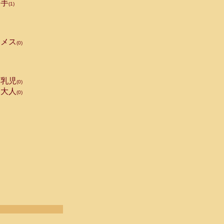
手
(1)
メス
(0)
乳児
(0)
大人
(0)