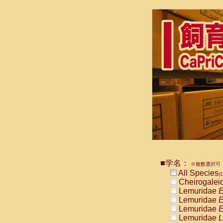
■学名：
※複数選択可・
All Species
(1
Cheirogalei
Lemuridae
E
Lemuridae
E
Lemuridae
E
Lemuridae
L