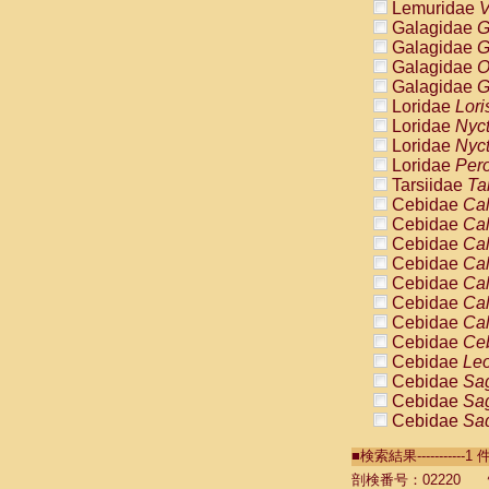
Lemuridae
V
Galagidae
G
Galagidae
G
Galagidae
O
Galagidae
G
Loridae
Lori
Loridae
Nyc
Loridae
Nyc
Loridae
Pero
Tarsiidae
Ta
Cebidae
Cal
Cebidae
Cal
Cebidae
Cal
Cebidae
Cal
Cebidae
Cal
Cebidae
Cal
Cebidae
Cal
Cebidae
Ce
Cebidae
Leo
Cebidae
Sag
Cebidae
Sag
Cebidae
Sag
Cebidae
Sag
■検索結果----------
Cebidae
Sag
Cebidae
Sa
剖検番号：02220