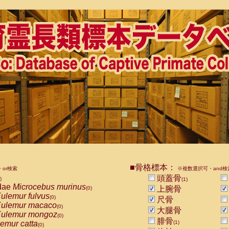
■骨格標本：
or検索
※複数選択可・and検
頭蓋骨
)
(1)
dae
Microcebus murinus
上腕骨
(0)
ulemur fulvus
(0)
尺骨
ulemur macaco
(0)
大腿骨
ulemur mongoz
(0)
腓骨
emur catta
(1)
(0)