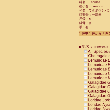
科名：Cebidae
Cebidae
Sa
種小名：
oedipus
Cebidae
Sa
和名：ワタボウシパ
Cebidae
Sag
頭蓋骨：一部無
Cebidae
Sa
尺骨：有
Cebidae
Sag
腓骨：有
Cebidae
Sa
手：有
Cebidae
Aot
Cebidae
Ceb
1 件中 1 件から 1 
Cebidae
Ceb
Cebidae
Ce
■学名：
Cebidae
Ceb
※複数選択可・
Cebidae
Ce
All Species
(1
Cebidae
Sai
Cheirogalei
Cebidae
Sai
Lemuridae
E
Atelidae
Alo
Lemuridae
E
Atelidae
Alo
Lemuridae
E
Atelidae
Alo
Lemuridae
L
Atelidae
Alo
Lemuridae
V
Atelidae
Ate
Galagidae
G
Atelidae
Ate
Galagidae
G
Atelidae
Ate
Galagidae
O
Atelidae
Ate
Galagidae
G
Atelidae
Lag
Loridae
Lori
Atelidae
Lag
Loridae
Nyc
Pitheciidae
Loridae
Nyc