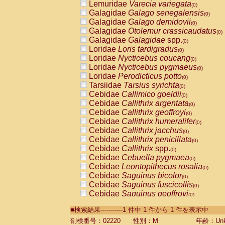
Lemuridae
Varecia variegata
(0)
Galagidae
Galago senegalensis
(0)
Galagidae
Galago demidovii
(0)
Galagidae
Otolemur crassicaudatus
(0)
Galagidae
Galagidae
spp.
(0)
Loridae
Loris tardigradus
(0)
Loridae
Nycticebus coucang
(0)
Loridae
Nycticebus pygmaeus
(0)
Loridae
Perodicticus potto
(0)
Tarsiidae
Tarsius syrichta
(0)
Cebidae
Callimico goeldii
(0)
Cebidae
Callithrix argentata
(0)
Cebidae
Callithrix geoffroyi
(0)
Cebidae
Callithrix humeralifer
(0)
Cebidae
Callithrix jacchus
(0)
Cebidae
Callithrix penicillata
(0)
Cebidae
Callithrix
spp.
(0)
Cebidae
Cebuella pygmaea
(0)
Cebidae
Leontopithecus rosalia
(0)
Cebidae
Saguinus bicolor
(0)
Cebidae
Saguinus fuscicollis
(0)
Cebidae
Saguinus geoffroyi
(0)
Cebidae
Saguinus imperator
(0)
■検索結果-----------1 件中 1 件から 1 件を表示中
Cebidae
Saguinus labiatus
(0)
Cebidae
Saguinus leucopus
剖検番号：02220
性別：M
年齢：Unk
(0)