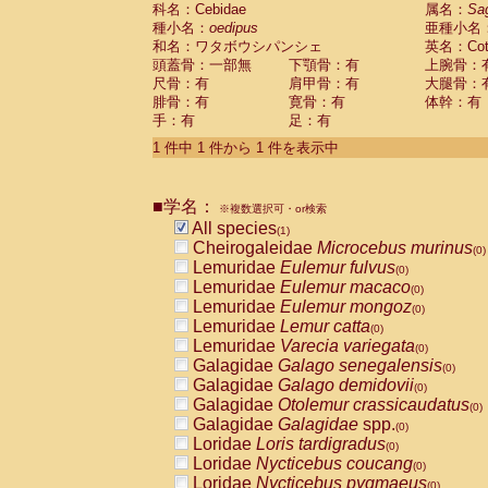
科名：Cebidae
Cebidae
Saguinus midas
属名：
Sa
(0)
種小名：
oedipus
亜種小名
Cebidae
Saguinus mystax
(0)
和名：ワタボウシパンシェ
英名：Cotto
Cebidae
Saguinus nigricollis
(0)
頭蓋骨：一部無
下顎骨：有
上腕骨：
Cebidae
Saguinus oedipus
(1)
尺骨：有
肩甲骨：有
大腿骨：
Cebidae
Saguinus weddelli
(0)
腓骨：有
寛骨：有
体幹：有
Cebidae
Saguinus
spp.
(0)
手：有
足：有
Cebidae
Aotus trivirgatus
(0)
Cebidae
Cebus albifrons
1 件中 1 件から 1 件を表示中
(0)
Cebidae
Cebus apella
(0)
Cebidae
Cebus capucinus
(0)
■学名：
Cebidae
Cebus nigrivittatus
※複数選択可・or検索
(0)
Cebidae
Cebus
spp.
All species
(0)
(1)
Cebidae
Saimiri boliviensis
Cheirogaleidae
Microcebus murinus
(0)
(0)
Cebidae
Saimiri sciureus
Lemuridae
Eulemur fulvus
(0)
(0)
Atelidae
Alouatta caraya
Lemuridae
Eulemur macaco
(0)
(0)
Atelidae
Alouatta fusca
Lemuridae
Eulemur mongoz
(0)
(0)
Atelidae
Alouatta seniculus
Lemuridae
Lemur catta
(0)
(0)
Atelidae
Alouatta
spp.
Lemuridae
Varecia variegata
(0)
(0)
Atelidae
Ateles belzebuth
Galagidae
Galago senegalensis
(0)
(0)
Atelidae
Ateles geoffroyi
Galagidae
Galago demidovii
(0)
(0)
Atelidae
Ateles paniscus
Galagidae
Otolemur crassicaudatus
(0)
(0)
Atelidae
Ateles
spp.
Galagidae
Galagidae
spp.
(0)
(0)
Atelidae
Lagothrix lagothricha
Loridae
Loris tardigradus
(0)
(0)
Atelidae
Lagothrix lagothricha cana
Loridae
Nycticebus coucang
(0)
(0)
Pitheciidae
Cacajao calvus rubicundu
Loridae
Nycticebus pygmaeus
(0)