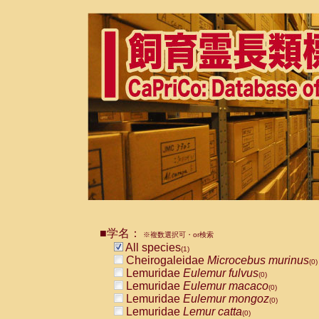
■学名：
※複数選択可・or検索
All species
(1)
Cheirogaleidae
Microcebus murinus
(0)
Lemuridae
Eulemur fulvus
(0)
Lemuridae
Eulemur macaco
(0)
Lemuridae
Eulemur mongoz
(0)
Lemuridae
Lemur catta
(0)