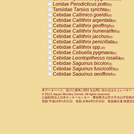
Pitheciidae
Callicebus cupreus
Loridae
Perodicticus potto
(0)
(0)
Pitheciidae
Callicebus donacophilus
Tarsiidae
Tarsius syrichta
(0
(0)
Pitheciidae
Callicebus moloch
Cebidae
Callimico goeldii
(0)
(0)
Pitheciidae
Callicebus torquatus
Cebidae
Callithrix argentata
(0)
(0)
Pitheciidae
Callicebus
spp.
Cebidae
Callithrix geoffroyi
(0)
(0)
Pitheciidae
Chiropotes satanas
Cebidae
Callithrix humeralifer
(0)
(0)
Pitheciidae
Pithecia monachus
Cebidae
Callithrix jacchus
(0)
(0)
Pitheciidae
Pithecia pithecia
Cebidae
Callithrix penicillata
(0)
(0)
Cercopithecidae
Cercocebus agilis
Cebidae
Callithrix
spp.
(0)
(0)
Cercopithecidae
Cercocebus galeritus
Cebidae
Cebuella pygmaea
(0)
Cercopithecidae
Cercocebus torquatu
Cebidae
Leontopithecus rosalia
(0)
Cercopithecidae
Cercocebus torquatus
Cebidae
Saguinus bicolor
(0)
Cercopithecidae
Cercocebus torquatu
Cebidae
Saguinus fuscicollis
(0)
Cercopithecidae
Cercocebus
hybrid
Cebidae
Saguinus geoffroyi
(0)
(0)
Cercopithecidae
Cercocebus
spp.
Cebidae
Saguinus imperator
(0)
(0)
Cercopithecidae
Lophocebus albigen
Cebidae
Saguinus labiatus
(0)
Cercopithecidae
Papio anubis
Cebidae
Saguinus leucopus
本データベース、並びに標本に関するお問い合わせはキュレーター・新宅勇太までお願い
(0)
(0)
© 2013 Japan Monkey Centre. All rights reserved.
Cercopithecidae
Papio cynocephalus
Cebidae
Saguinus midas
(
(0)
公益財団法人日本モンキーセンター 愛知県犬山市大字犬山字官林26番
Cercopithecidae
Papio hamadryas
Cebidae
Saguinus mystax
(0)
登録:平成19年5月31日 有効:令和4年5月30日 取扱責任者:綿貫宏
(0)
Cercopithecidae
Papio papio
Cebidae
Saguinus nigricollis
(0)
(0)
Cercopithecidae
Papio
spp.
Cebidae
Saguinus oedipus
(0)
(1)
Cercopithecidae
Mandrillus leucopha
Cebidae
Saguinus weddelli
(0)
Cercopithecidae
Mandrillus sphinx
Cebidae
Saguinus
spp.
(0)
(0)
Cercopithecidae
Theropithecus gelad
Cebidae
Aotus trivirgatus
(0)
Cercopithecidae
Macaca arctoides
Cebidae
Cebus albifrons
(0)
(0)