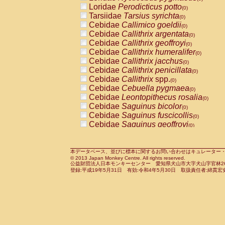
Pitheciidae
Callicebus cupreus
Loridae
Perodicticus potto
(0)
(0)
Pitheciidae
Callicebus donacophilus
Tarsiidae
Tarsius syrichta
(0
(0)
Pitheciidae
Callicebus moloch
Cebidae
Callimico goeldii
(0)
(0)
Pitheciidae
Callicebus torquatus
Cebidae
Callithrix argentata
(0)
(0)
Pitheciidae
Callicebus
spp.
Cebidae
Callithrix geoffroyi
(0)
(0)
Pitheciidae
Chiropotes satanas
Cebidae
Callithrix humeralifer
(0)
(0)
Pitheciidae
Pithecia monachus
Cebidae
Callithrix jacchus
(0)
(0)
Pitheciidae
Pithecia pithecia
Cebidae
Callithrix penicillata
(0)
(0)
Cercopithecidae
Cercocebus agilis
Cebidae
Callithrix
spp.
(0)
(0)
Cercopithecidae
Cercocebus galeritus
Cebidae
Cebuella pygmaea
(0)
Cercopithecidae
Cercocebus torquatu
Cebidae
Leontopithecus rosalia
(0)
Cercopithecidae
Cercocebus torquatus
Cebidae
Saguinus bicolor
(0)
Cercopithecidae
Cercocebus torquatu
Cebidae
Saguinus fuscicollis
(0)
Cercopithecidae
Cercocebus
hybrid
Cebidae
Saguinus geoffroyi
(0)
(0)
Cercopithecidae
Cercocebus
spp.
Cebidae
Saguinus imperator
(0)
(0)
Cercopithecidae
Lophocebus albigen
Cebidae
Saguinus labiatus
(0)
Cercopithecidae
Papio anubis
Cebidae
Saguinus leucopus
本データベース、並びに標本に関するお問い合わせはキュレーター・新宅勇太までお願い
(0)
(0)
© 2013 Japan Monkey Centre. All rights reserved.
Cercopithecidae
Papio cynocephalus
Cebidae
Saguinus midas
(
(0)
公益財団法人日本モンキーセンター 愛知県犬山市大字犬山字官林26番
Cercopithecidae
Papio hamadryas
Cebidae
Saguinus mystax
(0)
登録:平成19年5月31日 有効:令和4年5月30日 取扱責任者:綿貫宏
(0)
Cercopithecidae
Papio papio
Cebidae
Saguinus nigricollis
(0)
(0)
Cercopithecidae
Papio
spp.
Cebidae
Saguinus oedipus
(0)
(1)
Cercopithecidae
Mandrillus leucopha
Cebidae
Saguinus weddelli
(0)
Cercopithecidae
Mandrillus sphinx
Cebidae
Saguinus
spp.
(0)
(0)
Cercopithecidae
Theropithecus gelad
Cebidae
Aotus trivirgatus
(0)
Cercopithecidae
Macaca arctoides
Cebidae
Cebus albifrons
(0)
(0)