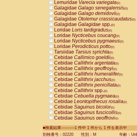
Lemuridae
Varecia variegata
(0)
Galagidae
Galago senegalensis
(0)
Galagidae
Galago demidovii
(0)
Galagidae
Otolemur crassicaudatus
(0)
Galagidae
Galagidae
spp.
(0)
Loridae
Loris tardigradus
(0)
Loridae
Nycticebus coucang
(0)
Loridae
Nycticebus pygmaeus
(0)
Loridae
Perodicticus potto
(0)
Tarsiidae
Tarsius syrichta
(0)
Cebidae
Callimico goeldii
(0)
Cebidae
Callithrix argentata
(0)
Cebidae
Callithrix geoffroyi
(0)
Cebidae
Callithrix humeralifer
(0)
Cebidae
Callithrix jacchus
(0)
Cebidae
Callithrix penicillata
(0)
Cebidae
Callithrix
spp.
(0)
Cebidae
Cebuella pygmaea
(0)
Cebidae
Leontopithecus rosalia
(0)
Cebidae
Saguinus bicolor
(0)
Cebidae
Saguinus fuscicollis
(0)
Cebidae
Saguinus geoffroyi
(0)
Cebidae
Saguinus imperator
(0)
■検索結果-----------1 件中 1 件から 1 件を表示中
Cebidae
Saguinus labiatus
(0)
Cebidae
Saguinus leucopus
剖検番号：02220
性別：M
年齢：Unk
(0)