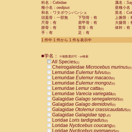
科名：Cebidae
Cebidae
Saguinus midas
属名：
Sa
(0)
種小名：
oedipus
亜種小名
Cebidae
Saguinus mystax
(0)
和名：ワタボウシパンシェ
英名：Cotto
Cebidae
Saguinus nigricollis
(0)
頭蓋骨：一部無
下顎骨：有
上腕骨：
Cebidae
Saguinus oedipus
(1)
尺骨：有
肩甲骨：有
大腿骨：
Cebidae
Saguinus weddelli
(0)
腓骨：有
寛骨：有
体幹：有
Cebidae
Saguinus
spp.
(0)
手：有
足：有
Cebidae
Aotus trivirgatus
(0)
Cebidae
Cebus albifrons
1 件中 1 件から 1 件を表示中
(0)
Cebidae
Cebus apella
(0)
Cebidae
Cebus capucinus
(0)
■学名：
Cebidae
Cebus nigrivittatus
※複数選択可・or検索
(0)
Cebidae
Cebus
spp.
All Species
(0)
(1)
Cebidae
Saimiri boliviensis
Cheirogaleidae
Microcebus murinus
(0)
(0)
Cebidae
Saimiri sciureus
Lemuridae
Eulemur fulvus
(0)
(0)
Atelidae
Alouatta caraya
Lemuridae
Eulemur macaco
(0)
(0)
Atelidae
Alouatta fusca
Lemuridae
Eulemur mongoz
(0)
(0)
Atelidae
Alouatta seniculus
Lemuridae
Lemur catta
(0)
(0)
Atelidae
Alouatta
spp.
Lemuridae
Varecia variegata
(0)
(0)
Atelidae
Ateles belzebuth
Galagidae
Galago senegalensis
(0)
(0)
Atelidae
Ateles geoffroyi
Galagidae
Galago demidovii
(0)
(0)
Atelidae
Ateles paniscus
Galagidae
Otolemur crassicaudatus
(0)
(0)
Atelidae
Ateles
spp.
Galagidae
Galagidae
spp.
(0)
(0)
Atelidae
Lagothrix lagothricha
Loridae
Loris tardigradus
(0)
(0)
Atelidae
Lagothrix lagothricha cana
Loridae
Nycticebus coucang
(0)
(0)
Pitheciidae
Cacajao calvus rubicundu
Loridae
Nycticebus pygmaeus
(0)