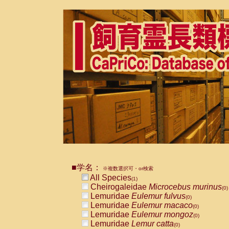
■学名：
※複数選択可・or検索
All Species
(1)
Cheirogaleidae
Microcebus murinus
(0)
Lemuridae
Eulemur fulvus
(0)
Lemuridae
Eulemur macaco
(0)
Lemuridae
Eulemur mongoz
(0)
Lemuridae
Lemur catta
(0)