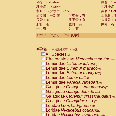
科名：Cebidae
Cebidae
Saguinus midas
属名：
Sa
(0)
種小名：
oedipus
亜種小名
Cebidae
Saguinus mystax
(0)
和名：ワタボウシパンシェ
英名：Cotto
Cebidae
Saguinus nigricollis
(0)
頭蓋骨：一部無
下顎骨：有
上腕骨：
Cebidae
Saguinus oedipus
(1)
尺骨：有
肩甲骨：有
大腿骨：
Cebidae
Saguinus weddelli
(0)
腓骨：有
寛骨：有
体幹：有
Cebidae
Saguinus
spp.
(0)
手：有
足：有
Cebidae
Aotus trivirgatus
(0)
Cebidae
Cebus albifrons
1 件中 1 件から 1 件を表示中
(0)
Cebidae
Cebus apella
(0)
Cebidae
Cebus capucinus
(0)
■学名：
Cebidae
Cebus nigrivittatus
※複数選択可・or検索
(0)
Cebidae
Cebus
spp.
All Species
(0)
(1)
Cebidae
Saimiri boliviensis
Cheirogaleidae
Microcebus murinus
(0)
(0)
Cebidae
Saimiri sciureus
Lemuridae
Eulemur fulvus
(0)
(0)
Atelidae
Alouatta caraya
Lemuridae
Eulemur macaco
(0)
(0)
Atelidae
Alouatta fusca
Lemuridae
Eulemur mongoz
(0)
(0)
Atelidae
Alouatta seniculus
Lemuridae
Lemur catta
(0)
(0)
Atelidae
Alouatta
spp.
Lemuridae
Varecia variegata
(0)
(0)
Atelidae
Ateles belzebuth
Galagidae
Galago senegalensis
(0)
(0)
Atelidae
Ateles geoffroyi
Galagidae
Galago demidovii
(0)
(0)
Atelidae
Ateles paniscus
Galagidae
Otolemur crassicaudatus
(0)
(0)
Atelidae
Ateles
spp.
Galagidae
Galagidae
spp.
(0)
(0)
Atelidae
Lagothrix lagothricha
Loridae
Loris tardigradus
(0)
(0)
Atelidae
Lagothrix lagothricha cana
Loridae
Nycticebus coucang
(0)
(0)
Pitheciidae
Cacajao calvus rubicundu
Loridae
Nycticebus pygmaeus
(0)