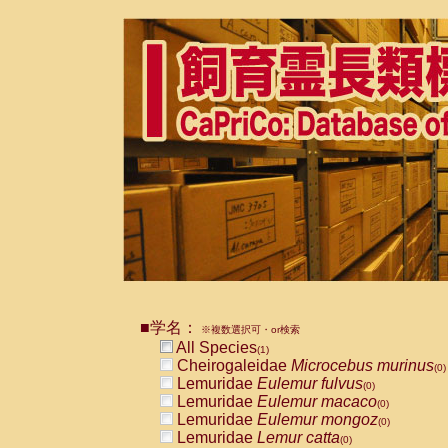
■学名：
※複数選択可・or検索
All Species
(1)
Cheirogaleidae
Microcebus murinus
(0)
Lemuridae
Eulemur fulvus
(0)
Lemuridae
Eulemur macaco
(0)
Lemuridae
Eulemur mongoz
(0)
Lemuridae
Lemur catta
(0)