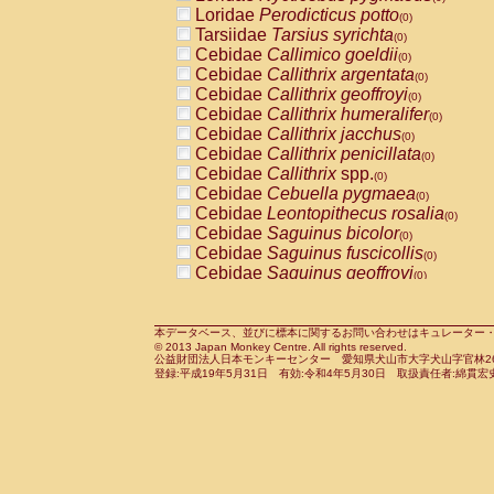
Pitheciidae
Callicebus cupreus
Loridae
Perodicticus potto
(0)
(0)
Pitheciidae
Callicebus donacophilus
Tarsiidae
Tarsius syrichta
(0
(0)
Pitheciidae
Callicebus moloch
Cebidae
Callimico goeldii
(0)
(0)
Pitheciidae
Callicebus torquatus
Cebidae
Callithrix argentata
(0)
(0)
Pitheciidae
Callicebus
spp.
Cebidae
Callithrix geoffroyi
(0)
(0)
Pitheciidae
Chiropotes satanas
Cebidae
Callithrix humeralifer
(0)
(0)
Pitheciidae
Pithecia monachus
Cebidae
Callithrix jacchus
(0)
(0)
Pitheciidae
Pithecia pithecia
Cebidae
Callithrix penicillata
(0)
(0)
Cercopithecidae
Cercocebus agilis
Cebidae
Callithrix
spp.
(0)
(0)
Cercopithecidae
Cercocebus galeritus
Cebidae
Cebuella pygmaea
(0)
Cercopithecidae
Cercocebus torquatu
Cebidae
Leontopithecus rosalia
(0)
Cercopithecidae
Cercocebus torquatus
Cebidae
Saguinus bicolor
(0)
Cercopithecidae
Cercocebus torquatu
Cebidae
Saguinus fuscicollis
(0)
Cercopithecidae
Cercocebus
hybrid
Cebidae
Saguinus geoffroyi
(0)
(0)
Cercopithecidae
Cercocebus
spp.
Cebidae
Saguinus imperator
(0)
(0)
Cercopithecidae
Lophocebus albigen
Cebidae
Saguinus labiatus
(0)
Cercopithecidae
Papio anubis
Cebidae
Saguinus leucopus
本データベース、並びに標本に関するお問い合わせはキュレーター・新宅勇太までお願い
(0)
(0)
© 2013 Japan Monkey Centre. All rights reserved.
Cercopithecidae
Papio cynocephalus
Cebidae
Saguinus midas
(
(0)
公益財団法人日本モンキーセンター 愛知県犬山市大字犬山字官林26番
Cercopithecidae
Papio hamadryas
Cebidae
Saguinus mystax
(0)
登録:平成19年5月31日 有効:令和4年5月30日 取扱責任者:綿貫宏
(0)
Cercopithecidae
Papio papio
Cebidae
Saguinus nigricollis
(0)
(0)
Cercopithecidae
Papio
spp.
Cebidae
Saguinus oedipus
(0)
(1)
Cercopithecidae
Mandrillus leucopha
Cebidae
Saguinus weddelli
(0)
Cercopithecidae
Mandrillus sphinx
Cebidae
Saguinus
spp.
(0)
(0)
Cercopithecidae
Theropithecus gelad
Cebidae
Aotus trivirgatus
(0)
Cercopithecidae
Macaca arctoides
Cebidae
Cebus albifrons
(0)
(0)