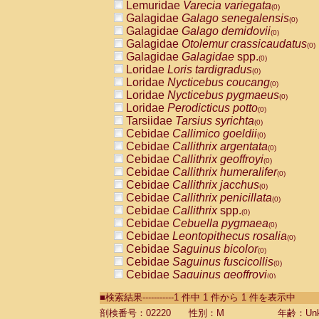
Lemuridae
Varecia variegata
(0)
Galagidae
Galago senegalensis
(0)
Galagidae
Galago demidovii
(0)
Galagidae
Otolemur crassicaudatus
(0)
Galagidae
Galagidae
spp.
(0)
Loridae
Loris tardigradus
(0)
Loridae
Nycticebus coucang
(0)
Loridae
Nycticebus pygmaeus
(0)
Loridae
Perodicticus potto
(0)
Tarsiidae
Tarsius syrichta
(0)
Cebidae
Callimico goeldii
(0)
Cebidae
Callithrix argentata
(0)
Cebidae
Callithrix geoffroyi
(0)
Cebidae
Callithrix humeralifer
(0)
Cebidae
Callithrix jacchus
(0)
Cebidae
Callithrix penicillata
(0)
Cebidae
Callithrix
spp.
(0)
Cebidae
Cebuella pygmaea
(0)
Cebidae
Leontopithecus rosalia
(0)
Cebidae
Saguinus bicolor
(0)
Cebidae
Saguinus fuscicollis
(0)
Cebidae
Saguinus geoffroyi
(0)
Cebidae
Saguinus imperator
(0)
■検索結果-----------1 件中 1 件から 1 件を表示中
Cebidae
Saguinus labiatus
(0)
Cebidae
Saguinus leucopus
剖検番号：02220
性別：M
年齢：Unk
(0)