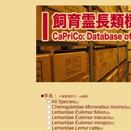
■学名：
※複数選択可・or検索
All Species
(1)
Cheirogaleidae
Microcebus murinus
(0)
Lemuridae
Eulemur fulvus
(0)
Lemuridae
Eulemur macaco
(0)
Lemuridae
Eulemur mongoz
(0)
Lemuridae
Lemur catta
(0)