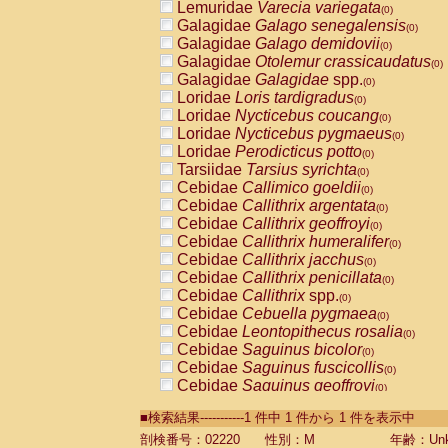
Lemuridae
Varecia variegata
(0)
Galagidae
Galago senegalensis
(0)
Galagidae
Galago demidovii
(0)
Galagidae
Otolemur crassicaudatus
(0)
Galagidae
Galagidae
spp.
(0)
Loridae
Loris tardigradus
(0)
Loridae
Nycticebus coucang
(0)
Loridae
Nycticebus pygmaeus
(0)
Loridae
Perodicticus potto
(0)
Tarsiidae
Tarsius syrichta
(0)
Cebidae
Callimico goeldii
(0)
Cebidae
Callithrix argentata
(0)
Cebidae
Callithrix geoffroyi
(0)
Cebidae
Callithrix humeralifer
(0)
Cebidae
Callithrix jacchus
(0)
Cebidae
Callithrix penicillata
(0)
Cebidae
Callithrix
spp.
(0)
Cebidae
Cebuella pygmaea
(0)
Cebidae
Leontopithecus rosalia
(0)
Cebidae
Saguinus bicolor
(0)
Cebidae
Saguinus fuscicollis
(0)
Cebidae
Saguinus geoffroyi
(0)
Cebidae
Saguinus imperator
(0)
■検索結果-----------1 件中 1 件から 1 件を表示中
Cebidae
Saguinus labiatus
(0)
Cebidae
Saguinus leucopus
剖検番号：02220
性別：M
年齢：Unk
(0)