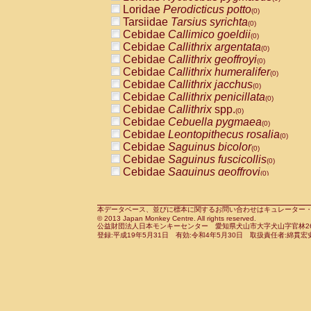
Pitheciidae
Callicebus cupreus
Loridae
Perodicticus potto
(0)
(0)
Pitheciidae
Callicebus donacophilus
Tarsiidae
Tarsius syrichta
(0
(0)
Pitheciidae
Callicebus moloch
Cebidae
Callimico goeldii
(0)
(0)
Pitheciidae
Callicebus torquatus
Cebidae
Callithrix argentata
(0)
(0)
Pitheciidae
Callicebus
spp.
Cebidae
Callithrix geoffroyi
(0)
(0)
Pitheciidae
Chiropotes satanas
Cebidae
Callithrix humeralifer
(0)
(0)
Pitheciidae
Pithecia monachus
Cebidae
Callithrix jacchus
(0)
(0)
Pitheciidae
Pithecia pithecia
Cebidae
Callithrix penicillata
(0)
(0)
Cercopithecidae
Cercocebus agilis
Cebidae
Callithrix
spp.
(0)
(0)
Cercopithecidae
Cercocebus galeritus
Cebidae
Cebuella pygmaea
(0)
Cercopithecidae
Cercocebus torquatu
Cebidae
Leontopithecus rosalia
(0)
Cercopithecidae
Cercocebus torquatus
Cebidae
Saguinus bicolor
(0)
Cercopithecidae
Cercocebus torquatu
Cebidae
Saguinus fuscicollis
(0)
Cercopithecidae
Cercocebus
hybrid
Cebidae
Saguinus geoffroyi
(0)
(0)
Cercopithecidae
Cercocebus
spp.
Cebidae
Saguinus imperator
(0)
(0)
Cercopithecidae
Lophocebus albigen
Cebidae
Saguinus labiatus
(0)
Cercopithecidae
Papio anubis
Cebidae
Saguinus leucopus
本データベース、並びに標本に関するお問い合わせはキュレーター・新宅勇太までお願い
(0)
(0)
© 2013 Japan Monkey Centre. All rights reserved.
Cercopithecidae
Papio cynocephalus
Cebidae
Saguinus midas
(
(0)
公益財団法人日本モンキーセンター 愛知県犬山市大字犬山字官林26番
Cercopithecidae
Papio hamadryas
Cebidae
Saguinus mystax
(0)
登録:平成19年5月31日 有効:令和4年5月30日 取扱責任者:綿貫宏
(0)
Cercopithecidae
Papio papio
Cebidae
Saguinus nigricollis
(0)
(0)
Cercopithecidae
Papio
spp.
Cebidae
Saguinus oedipus
(0)
(1)
Cercopithecidae
Mandrillus leucopha
Cebidae
Saguinus weddelli
(0)
Cercopithecidae
Mandrillus sphinx
Cebidae
Saguinus
spp.
(0)
(0)
Cercopithecidae
Theropithecus gelad
Cebidae
Aotus trivirgatus
(0)
Cercopithecidae
Macaca arctoides
Cebidae
Cebus albifrons
(0)
(0)