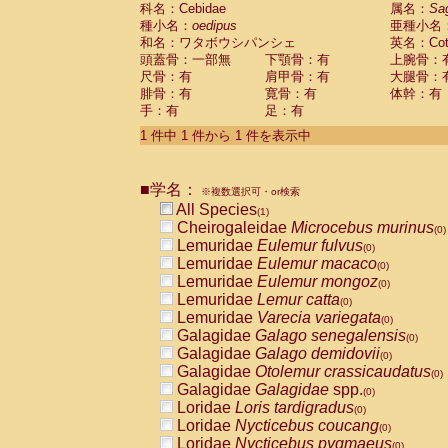
科名：Cebidae
Cebidae
Saguinus midas
属名：
Sa
(0)
種小名：
oedipus
亜種小名
Cebidae
Saguinus mystax
(0)
和名：ワタボウシパンシェ
英名：Cotto
Cebidae
Saguinus nigricollis
(0)
頭蓋骨：一部無
下顎骨：有
上腕骨：
Cebidae
Saguinus oedipus
(1)
尺骨：有
肩甲骨：有
大腿骨：
Cebidae
Saguinus weddelli
(0)
腓骨：有
寛骨：有
体幹：有
Cebidae
Saguinus
spp.
(0)
手：有
足：有
Cebidae
Aotus trivirgatus
(0)
Cebidae
Cebus albifrons
1 件中 1 件から 1 件を表示中
(0)
Cebidae
Cebus apella
(0)
Cebidae
Cebus capucinus
(0)
■学名：
Cebidae
Cebus nigrivittatus
※複数選択可・or検索
(0)
Cebidae
Cebus
spp.
All Species
(0)
(1)
Cebidae
Saimiri boliviensis
Cheirogaleidae
Microcebus murinus
(0)
(0)
Cebidae
Saimiri sciureus
Lemuridae
Eulemur fulvus
(0)
(0)
Atelidae
Alouatta caraya
Lemuridae
Eulemur macaco
(0)
(0)
Atelidae
Alouatta fusca
Lemuridae
Eulemur mongoz
(0)
(0)
Atelidae
Alouatta seniculus
Lemuridae
Lemur catta
(0)
(0)
Atelidae
Alouatta
spp.
Lemuridae
Varecia variegata
(0)
(0)
Atelidae
Ateles belzebuth
Galagidae
Galago senegalensis
(0)
(0)
Atelidae
Ateles geoffroyi
Galagidae
Galago demidovii
(0)
(0)
Atelidae
Ateles paniscus
Galagidae
Otolemur crassicaudatus
(0)
(0)
Atelidae
Ateles
spp.
Galagidae
Galagidae
spp.
(0)
(0)
Atelidae
Lagothrix lagothricha
Loridae
Loris tardigradus
(0)
(0)
Atelidae
Lagothrix lagothricha cana
Loridae
Nycticebus coucang
(0)
(0)
Pitheciidae
Cacajao calvus rubicundu
Loridae
Nycticebus pygmaeus
(0)