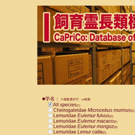
■学名：
※複数選択可・or検索
All species
(1)
Cheirogaleidae
Microcebus murinus
(0)
Lemuridae
Eulemur fulvus
(0)
Lemuridae
Eulemur macaco
(0)
Lemuridae
Eulemur mongoz
(0)
Lemuridae
Lemur catta
(0)