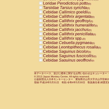
Pitheciidae
Callicebus cupreus
Loridae
Perodicticus potto
(0)
(0)
Pitheciidae
Callicebus donacophilus
Tarsiidae
Tarsius syrichta
(0
(0)
Pitheciidae
Callicebus moloch
Cebidae
Callimico goeldii
(0)
(0)
Pitheciidae
Callicebus torquatus
Cebidae
Callithrix argentata
(0)
(0)
Pitheciidae
Callicebus
spp.
Cebidae
Callithrix geoffroyi
(0)
(0)
Pitheciidae
Chiropotes satanas
Cebidae
Callithrix humeralifer
(0)
(0)
Pitheciidae
Pithecia monachus
Cebidae
Callithrix jacchus
(0)
(0)
Pitheciidae
Pithecia pithecia
Cebidae
Callithrix penicillata
(0)
(0)
Cercopithecidae
Cercocebus agilis
Cebidae
Callithrix
spp.
(0)
(0)
Cercopithecidae
Cercocebus galeritus
Cebidae
Cebuella pygmaea
(0)
Cercopithecidae
Cercocebus torquatu
Cebidae
Leontopithecus rosalia
(0)
Cercopithecidae
Cercocebus torquatus
Cebidae
Saguinus bicolor
(0)
Cercopithecidae
Cercocebus torquatu
Cebidae
Saguinus fuscicollis
(0)
Cercopithecidae
Cercocebus
hybrid
Cebidae
Saguinus geoffroyi
(0)
(0)
Cercopithecidae
Cercocebus
spp.
Cebidae
Saguinus imperator
(0)
(0)
Cercopithecidae
Lophocebus albigen
Cebidae
Saguinus labiatus
(0)
Cercopithecidae
Papio anubis
Cebidae
Saguinus leucopus
本データベース、並びに標本に関するお問い合わせはキュレーター・新宅勇太までお願い
(0)
(0)
© 2013 Japan Monkey Centre. All rights reserved.
Cercopithecidae
Papio cynocephalus
Cebidae
Saguinus midas
(
(0)
公益財団法人日本モンキーセンター 愛知県犬山市大字犬山字官林26番
Cercopithecidae
Papio hamadryas
Cebidae
Saguinus mystax
(0)
登録:平成19年5月31日 有効:令和4年5月30日 取扱責任者:綿貫宏
(0)
Cercopithecidae
Papio papio
Cebidae
Saguinus nigricollis
(0)
(0)
Cercopithecidae
Papio
spp.
Cebidae
Saguinus oedipus
(0)
(1)
Cercopithecidae
Mandrillus leucopha
Cebidae
Saguinus weddelli
(0)
Cercopithecidae
Mandrillus sphinx
Cebidae
Saguinus
spp.
(0)
(0)
Cercopithecidae
Theropithecus gelad
Cebidae
Aotus trivirgatus
(0)
Cercopithecidae
Macaca arctoides
Cebidae
Cebus albifrons
(0)
(0)