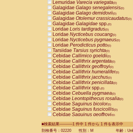
Lemuridae
Varecia variegata
(0)
Galagidae
Galago senegalensis
(0)
Galagidae
Galago demidovii
(0)
Galagidae
Otolemur crassicaudatus
(0)
Galagidae
Galagidae
spp.
(0)
Loridae
Loris tardigradus
(0)
Loridae
Nycticebus coucang
(0)
Loridae
Nycticebus pygmaeus
(0)
Loridae
Perodicticus potto
(0)
Tarsiidae
Tarsius syrichta
(0)
Cebidae
Callimico goeldii
(0)
Cebidae
Callithrix argentata
(0)
Cebidae
Callithrix geoffroyi
(0)
Cebidae
Callithrix humeralifer
(0)
Cebidae
Callithrix jacchus
(0)
Cebidae
Callithrix penicillata
(0)
Cebidae
Callithrix
spp.
(0)
Cebidae
Cebuella pygmaea
(0)
Cebidae
Leontopithecus rosalia
(0)
Cebidae
Saguinus bicolor
(0)
Cebidae
Saguinus fuscicollis
(0)
Cebidae
Saguinus geoffroyi
(0)
Cebidae
Saguinus imperator
(0)
■検索結果-----------1 件中 1 件から 1 件を表示中
Cebidae
Saguinus labiatus
(0)
Cebidae
Saguinus leucopus
剖検番号：02220
性別：M
年齢：Unk
(0)