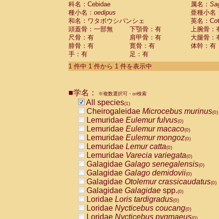
科名：Cebidae
Cebidae
Saguinus midas
属名：
Sa
(0)
種小名：
oedipus
亜種小名
Cebidae
Saguinus mystax
(0)
和名：ワタボウシパンシェ
英名：Cotto
Cebidae
Saguinus nigricollis
(0)
頭蓋骨：一部無
下顎骨：有
上腕骨：
Cebidae
Saguinus oedipus
(1)
尺骨：有
肩甲骨：有
大腿骨：
Cebidae
Saguinus weddelli
(0)
腓骨：有
寛骨：有
体幹：有
Cebidae
Saguinus
spp.
(0)
手：有
足：有
Cebidae
Aotus trivirgatus
(0)
Cebidae
Cebus albifrons
1 件中 1 件から 1 件を表示中
(0)
Cebidae
Cebus apella
(0)
Cebidae
Cebus capucinus
(0)
■学名：
Cebidae
Cebus nigrivittatus
※複数選択可・or検索
(0)
Cebidae
Cebus
spp.
All species
(0)
(1)
Cebidae
Saimiri boliviensis
Cheirogaleidae
Microcebus murinus
(0)
(0)
Cebidae
Saimiri sciureus
Lemuridae
Eulemur fulvus
(0)
(0)
Atelidae
Alouatta caraya
Lemuridae
Eulemur macaco
(0)
(0)
Atelidae
Alouatta fusca
Lemuridae
Eulemur mongoz
(0)
(0)
Atelidae
Alouatta seniculus
Lemuridae
Lemur catta
(0)
(0)
Atelidae
Alouatta
spp.
Lemuridae
Varecia variegata
(0)
(0)
Atelidae
Ateles belzebuth
Galagidae
Galago senegalensis
(0)
(0)
Atelidae
Ateles geoffroyi
Galagidae
Galago demidovii
(0)
(0)
Atelidae
Ateles paniscus
Galagidae
Otolemur crassicaudatus
(0)
(0)
Atelidae
Ateles
spp.
Galagidae
Galagidae
spp.
(0)
(0)
Atelidae
Lagothrix lagothricha
Loridae
Loris tardigradus
(0)
(0)
Atelidae
Lagothrix lagothricha cana
Loridae
Nycticebus coucang
(0)
(0)
Pitheciidae
Cacajao calvus rubicundu
Loridae
Nycticebus pygmaeus
(0)