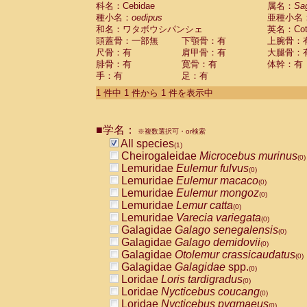
科名：Cebidae
Cebidae
Saguinus midas
属名：
Sa
(0)
種小名：
oedipus
亜種小名
Cebidae
Saguinus mystax
(0)
和名：ワタボウシパンシェ
英名：Cotto
Cebidae
Saguinus nigricollis
(0)
頭蓋骨：一部無
下顎骨：有
上腕骨：
Cebidae
Saguinus oedipus
(1)
尺骨：有
肩甲骨：有
大腿骨：
Cebidae
Saguinus weddelli
(0)
腓骨：有
寛骨：有
体幹：有
Cebidae
Saguinus
spp.
(0)
手：有
足：有
Cebidae
Aotus trivirgatus
(0)
Cebidae
Cebus albifrons
1 件中 1 件から 1 件を表示中
(0)
Cebidae
Cebus apella
(0)
Cebidae
Cebus capucinus
(0)
■学名：
Cebidae
Cebus nigrivittatus
※複数選択可・or検索
(0)
Cebidae
Cebus
spp.
All species
(0)
(1)
Cebidae
Saimiri boliviensis
Cheirogaleidae
Microcebus murinus
(0)
(0)
Cebidae
Saimiri sciureus
Lemuridae
Eulemur fulvus
(0)
(0)
Atelidae
Alouatta caraya
Lemuridae
Eulemur macaco
(0)
(0)
Atelidae
Alouatta fusca
Lemuridae
Eulemur mongoz
(0)
(0)
Atelidae
Alouatta seniculus
Lemuridae
Lemur catta
(0)
(0)
Atelidae
Alouatta
spp.
Lemuridae
Varecia variegata
(0)
(0)
Atelidae
Ateles belzebuth
Galagidae
Galago senegalensis
(0)
(0)
Atelidae
Ateles geoffroyi
Galagidae
Galago demidovii
(0)
(0)
Atelidae
Ateles paniscus
Galagidae
Otolemur crassicaudatus
(0)
(0)
Atelidae
Ateles
spp.
Galagidae
Galagidae
spp.
(0)
(0)
Atelidae
Lagothrix lagothricha
Loridae
Loris tardigradus
(0)
(0)
Atelidae
Lagothrix lagothricha cana
Loridae
Nycticebus coucang
(0)
(0)
Pitheciidae
Cacajao calvus rubicundu
Loridae
Nycticebus pygmaeus
(0)