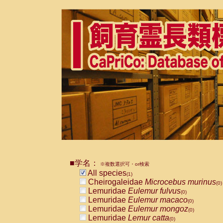
■学名：
※複数選択可・or検索
All species
(1)
Cheirogaleidae
Microcebus murinus
(0)
Lemuridae
Eulemur fulvus
(0)
Lemuridae
Eulemur macaco
(0)
Lemuridae
Eulemur mongoz
(0)
Lemuridae
Lemur catta
(0)