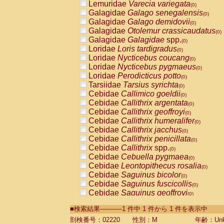
Lemuridae
Varecia variegata
(0)
Galagidae
Galago senegalensis
(0)
Galagidae
Galago demidovii
(0)
Galagidae
Otolemur crassicaudatus
(0)
Galagidae
Galagidae
spp.
(0)
Loridae
Loris tardigradus
(0)
Loridae
Nycticebus coucang
(0)
Loridae
Nycticebus pygmaeus
(0)
Loridae
Perodicticus potto
(0)
Tarsiidae
Tarsius syrichta
(0)
Cebidae
Callimico goeldii
(0)
Cebidae
Callithrix argentata
(0)
Cebidae
Callithrix geoffroyi
(0)
Cebidae
Callithrix humeralifer
(0)
Cebidae
Callithrix jacchus
(0)
Cebidae
Callithrix penicillata
(0)
Cebidae
Callithrix
spp.
(0)
Cebidae
Cebuella pygmaea
(0)
Cebidae
Leontopithecus rosalia
(0)
Cebidae
Saguinus bicolor
(0)
Cebidae
Saguinus fuscicollis
(0)
Cebidae
Saguinus geoffroyi
(0)
Cebidae
Saguinus imperator
(0)
■検索結果-----------1 件中 1 件から 1 件を表示中
Cebidae
Saguinus labiatus
(0)
Cebidae
Saguinus leucopus
剖検番号：02220
性別：M
年齢：Unk
(0)