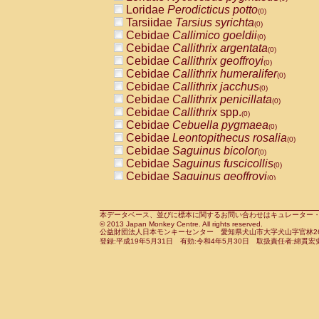
Pitheciidae
Callicebus cupreus
Loridae
Perodicticus potto
(0)
(0)
Pitheciidae
Callicebus donacophilus
Tarsiidae
Tarsius syrichta
(0
(0)
Pitheciidae
Callicebus moloch
Cebidae
Callimico goeldii
(0)
(0)
Pitheciidae
Callicebus torquatus
Cebidae
Callithrix argentata
(0)
(0)
Pitheciidae
Callicebus
spp.
Cebidae
Callithrix geoffroyi
(0)
(0)
Pitheciidae
Chiropotes satanas
Cebidae
Callithrix humeralifer
(0)
(0)
Pitheciidae
Pithecia monachus
Cebidae
Callithrix jacchus
(0)
(0)
Pitheciidae
Pithecia pithecia
Cebidae
Callithrix penicillata
(0)
(0)
Cercopithecidae
Cercocebus agilis
Cebidae
Callithrix
spp.
(0)
(0)
Cercopithecidae
Cercocebus galeritus
Cebidae
Cebuella pygmaea
(0)
Cercopithecidae
Cercocebus torquatu
Cebidae
Leontopithecus rosalia
(0)
Cercopithecidae
Cercocebus torquatus
Cebidae
Saguinus bicolor
(0)
Cercopithecidae
Cercocebus torquatu
Cebidae
Saguinus fuscicollis
(0)
Cercopithecidae
Cercocebus
hybrid
Cebidae
Saguinus geoffroyi
(0)
(0)
Cercopithecidae
Cercocebus
spp.
Cebidae
Saguinus imperator
(0)
(0)
Cercopithecidae
Lophocebus albigen
Cebidae
Saguinus labiatus
(0)
Cercopithecidae
Papio anubis
Cebidae
Saguinus leucopus
本データベース、並びに標本に関するお問い合わせはキュレーター・新宅勇太までお願い
(0)
(0)
© 2013 Japan Monkey Centre. All rights reserved.
Cercopithecidae
Papio cynocephalus
Cebidae
Saguinus midas
(
(0)
公益財団法人日本モンキーセンター 愛知県犬山市大字犬山字官林26番
Cercopithecidae
Papio hamadryas
Cebidae
Saguinus mystax
(0)
登録:平成19年5月31日 有効:令和4年5月30日 取扱責任者:綿貫宏
(0)
Cercopithecidae
Papio papio
Cebidae
Saguinus nigricollis
(0)
(0)
Cercopithecidae
Papio
spp.
Cebidae
Saguinus oedipus
(0)
(1)
Cercopithecidae
Mandrillus leucopha
Cebidae
Saguinus weddelli
(0)
Cercopithecidae
Mandrillus sphinx
Cebidae
Saguinus
spp.
(0)
(0)
Cercopithecidae
Theropithecus gelad
Cebidae
Aotus trivirgatus
(0)
Cercopithecidae
Macaca arctoides
Cebidae
Cebus albifrons
(0)
(0)