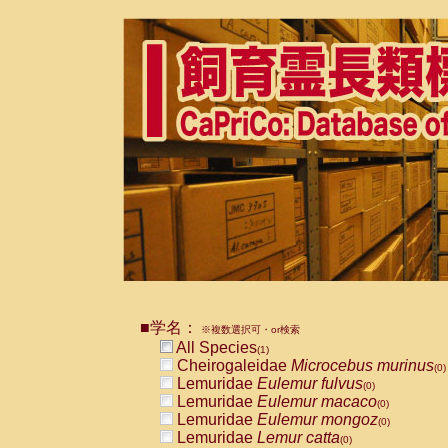
■学名：
※複数選択可・or検索
All Species
(1)
Cheirogaleidae
Microcebus murinus
(0)
Lemuridae
Eulemur fulvus
(0)
Lemuridae
Eulemur macaco
(0)
Lemuridae
Eulemur mongoz
(0)
Lemuridae
Lemur catta
(0)