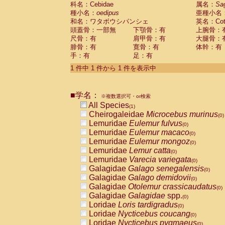
科名：Cebidae
Cebidae
Saguinus midas
属名：
Sa
(0)
種小名：
oedipus
亜種小名
Cebidae
Saguinus mystax
(0)
和名：ワタボウシパンシェ
英名：Cotto
Cebidae
Saguinus nigricollis
(0)
頭蓋骨：一部無
下顎骨：有
上腕骨：
Cebidae
Saguinus oedipus
(1)
尺骨：有
肩甲骨：有
大腿骨：
Cebidae
Saguinus weddelli
(0)
腓骨：有
寛骨：有
体幹：有
Cebidae
Saguinus
spp.
(0)
手：有
足：有
Cebidae
Aotus trivirgatus
(0)
Cebidae
Cebus albifrons
1 件中 1 件から 1 件を表示中
(0)
Cebidae
Cebus apella
(0)
Cebidae
Cebus capucinus
(0)
■学名：
Cebidae
Cebus nigrivittatus
※複数選択可・or検索
(0)
Cebidae
Cebus
spp.
All Species
(0)
(1)
Cebidae
Saimiri boliviensis
Cheirogaleidae
Microcebus murinus
(0)
(0)
Cebidae
Saimiri sciureus
Lemuridae
Eulemur fulvus
(0)
(0)
Atelidae
Alouatta caraya
Lemuridae
Eulemur macaco
(0)
(0)
Atelidae
Alouatta fusca
Lemuridae
Eulemur mongoz
(0)
(0)
Atelidae
Alouatta seniculus
Lemuridae
Lemur catta
(0)
(0)
Atelidae
Alouatta
spp.
Lemuridae
Varecia variegata
(0)
(0)
Atelidae
Ateles belzebuth
Galagidae
Galago senegalensis
(0)
(0)
Atelidae
Ateles geoffroyi
Galagidae
Galago demidovii
(0)
(0)
Atelidae
Ateles paniscus
Galagidae
Otolemur crassicaudatus
(0)
(0)
Atelidae
Ateles
spp.
Galagidae
Galagidae
spp.
(0)
(0)
Atelidae
Lagothrix lagothricha
Loridae
Loris tardigradus
(0)
(0)
Atelidae
Lagothrix lagothricha cana
Loridae
Nycticebus coucang
(0)
(0)
Pitheciidae
Cacajao calvus rubicundu
Loridae
Nycticebus pygmaeus
(0)