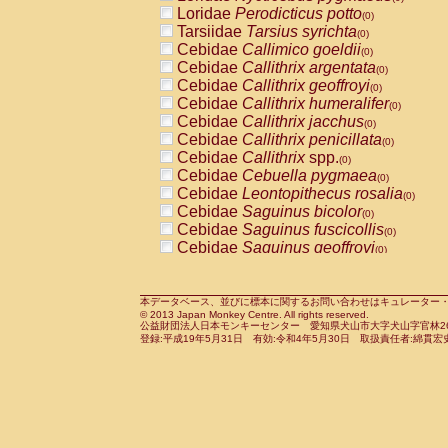
Pitheciidae
Callicebus cupreus
Loridae
Perodicticus potto
(0)
(0)
Pitheciidae
Callicebus donacophilus
Tarsiidae
Tarsius syrichta
(0
(0)
Pitheciidae
Callicebus moloch
Cebidae
Callimico goeldii
(0)
(0)
Pitheciidae
Callicebus torquatus
Cebidae
Callithrix argentata
(0)
(0)
Pitheciidae
Callicebus
spp.
Cebidae
Callithrix geoffroyi
(0)
(0)
Pitheciidae
Chiropotes satanas
Cebidae
Callithrix humeralifer
(0)
(0)
Pitheciidae
Pithecia monachus
Cebidae
Callithrix jacchus
(0)
(0)
Pitheciidae
Pithecia pithecia
Cebidae
Callithrix penicillata
(0)
(0)
Cercopithecidae
Cercocebus agilis
Cebidae
Callithrix
spp.
(0)
(0)
Cercopithecidae
Cercocebus galeritus
Cebidae
Cebuella pygmaea
(0)
Cercopithecidae
Cercocebus torquatu
Cebidae
Leontopithecus rosalia
(0)
Cercopithecidae
Cercocebus torquatus
Cebidae
Saguinus bicolor
(0)
Cercopithecidae
Cercocebus torquatu
Cebidae
Saguinus fuscicollis
(0)
Cercopithecidae
Cercocebus
hybrid
Cebidae
Saguinus geoffroyi
(0)
(0)
Cercopithecidae
Cercocebus
spp.
Cebidae
Saguinus imperator
(0)
(0)
Cercopithecidae
Lophocebus albigen
Cebidae
Saguinus labiatus
(0)
Cercopithecidae
Papio anubis
Cebidae
Saguinus leucopus
本データベース、並びに標本に関するお問い合わせはキュレーター・新宅勇太までお願い
(0)
(0)
© 2013 Japan Monkey Centre. All rights reserved.
Cercopithecidae
Papio cynocephalus
Cebidae
Saguinus midas
(
(0)
公益財団法人日本モンキーセンター 愛知県犬山市大字犬山字官林26番
Cercopithecidae
Papio hamadryas
Cebidae
Saguinus mystax
(0)
登録:平成19年5月31日 有効:令和4年5月30日 取扱責任者:綿貫宏
(0)
Cercopithecidae
Papio papio
Cebidae
Saguinus nigricollis
(0)
(0)
Cercopithecidae
Papio
spp.
Cebidae
Saguinus oedipus
(0)
(1)
Cercopithecidae
Mandrillus leucopha
Cebidae
Saguinus weddelli
(0)
Cercopithecidae
Mandrillus sphinx
Cebidae
Saguinus
spp.
(0)
(0)
Cercopithecidae
Theropithecus gelad
Cebidae
Aotus trivirgatus
(0)
Cercopithecidae
Macaca arctoides
Cebidae
Cebus albifrons
(0)
(0)