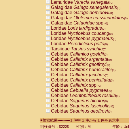
Lemuridae
Varecia variegata
(0)
Galagidae
Galago senegalensis
(0)
Galagidae
Galago demidovii
(0)
Galagidae
Otolemur crassicaudatus
(0)
Galagidae
Galagidae
spp.
(0)
Loridae
Loris tardigradus
(0)
Loridae
Nycticebus coucang
(0)
Loridae
Nycticebus pygmaeus
(0)
Loridae
Perodicticus potto
(0)
Tarsiidae
Tarsius syrichta
(0)
Cebidae
Callimico goeldii
(0)
Cebidae
Callithrix argentata
(0)
Cebidae
Callithrix geoffroyi
(0)
Cebidae
Callithrix humeralifer
(0)
Cebidae
Callithrix jacchus
(0)
Cebidae
Callithrix penicillata
(0)
Cebidae
Callithrix
spp.
(0)
Cebidae
Cebuella pygmaea
(0)
Cebidae
Leontopithecus rosalia
(0)
Cebidae
Saguinus bicolor
(0)
Cebidae
Saguinus fuscicollis
(0)
Cebidae
Saguinus geoffroyi
(0)
Cebidae
Saguinus imperator
(0)
■検索結果-----------1 件中 1 件から 1 件を表示中
Cebidae
Saguinus labiatus
(0)
Cebidae
Saguinus leucopus
剖検番号：02220
性別：M
年齢：Unk
(0)