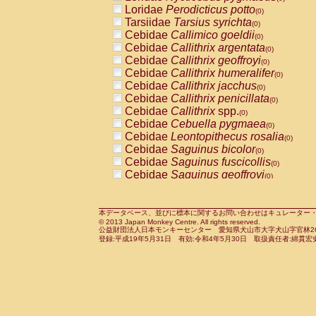
Pitheciidae
Callicebus cupreus
Loridae
Perodicticus potto
(0)
(0)
Pitheciidae
Callicebus donacophilus
Tarsiidae
Tarsius syrichta
(0
(0)
Pitheciidae
Callicebus moloch
Cebidae
Callimico goeldii
(0)
(0)
Pitheciidae
Callicebus torquatus
Cebidae
Callithrix argentata
(0)
(0)
Pitheciidae
Callicebus
spp.
Cebidae
Callithrix geoffroyi
(0)
(0)
Pitheciidae
Chiropotes satanas
Cebidae
Callithrix humeralifer
(0)
(0)
Pitheciidae
Pithecia monachus
Cebidae
Callithrix jacchus
(0)
(0)
Pitheciidae
Pithecia pithecia
Cebidae
Callithrix penicillata
(0)
(0)
Cercopithecidae
Cercocebus agilis
Cebidae
Callithrix
spp.
(0)
(0)
Cercopithecidae
Cercocebus galeritus
Cebidae
Cebuella pygmaea
(0)
Cercopithecidae
Cercocebus torquatu
Cebidae
Leontopithecus rosalia
(0)
Cercopithecidae
Cercocebus torquatus
Cebidae
Saguinus bicolor
(0)
Cercopithecidae
Cercocebus torquatu
Cebidae
Saguinus fuscicollis
(0)
Cercopithecidae
Cercocebus
hybrid
Cebidae
Saguinus geoffroyi
(0)
(0)
Cercopithecidae
Cercocebus
spp.
Cebidae
Saguinus imperator
(0)
(0)
Cercopithecidae
Lophocebus albigen
Cebidae
Saguinus labiatus
(0)
Cercopithecidae
Papio anubis
Cebidae
Saguinus leucopus
本データベース、並びに標本に関するお問い合わせはキュレーター・新宅勇太までお願い
(0)
(0)
© 2013 Japan Monkey Centre. All rights reserved.
Cercopithecidae
Papio cynocephalus
Cebidae
Saguinus midas
(
(0)
公益財団法人日本モンキーセンター 愛知県犬山市大字犬山字官林26番
Cercopithecidae
Papio hamadryas
Cebidae
Saguinus mystax
(0)
登録:平成19年5月31日 有効:令和4年5月30日 取扱責任者:綿貫宏
(0)
Cercopithecidae
Papio papio
Cebidae
Saguinus nigricollis
(0)
(0)
Cercopithecidae
Papio
spp.
Cebidae
Saguinus oedipus
(0)
(1)
Cercopithecidae
Mandrillus leucopha
Cebidae
Saguinus weddelli
(0)
Cercopithecidae
Mandrillus sphinx
Cebidae
Saguinus
spp.
(0)
(0)
Cercopithecidae
Theropithecus gelad
Cebidae
Aotus trivirgatus
(0)
Cercopithecidae
Macaca arctoides
Cebidae
Cebus albifrons
(0)
(0)