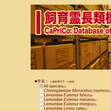
■学名：
※複数選択可・or検索
All species
(1)
Cheirogaleidae
Microcebus murinus
(0)
Lemuridae
Eulemur fulvus
(0)
Lemuridae
Eulemur macaco
(0)
Lemuridae
Eulemur mongoz
(0)
Lemuridae
Lemur catta
(0)