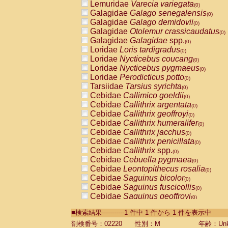
Lemuridae
Varecia variegata
(0)
Galagidae
Galago senegalensis
(0)
Galagidae
Galago demidovii
(0)
Galagidae
Otolemur crassicaudatus
(0)
Galagidae
Galagidae
spp.
(0)
Loridae
Loris tardigradus
(0)
Loridae
Nycticebus coucang
(0)
Loridae
Nycticebus pygmaeus
(0)
Loridae
Perodicticus potto
(0)
Tarsiidae
Tarsius syrichta
(0)
Cebidae
Callimico goeldii
(0)
Cebidae
Callithrix argentata
(0)
Cebidae
Callithrix geoffroyi
(0)
Cebidae
Callithrix humeralifer
(0)
Cebidae
Callithrix jacchus
(0)
Cebidae
Callithrix penicillata
(0)
Cebidae
Callithrix
spp.
(0)
Cebidae
Cebuella pygmaea
(0)
Cebidae
Leontopithecus rosalia
(0)
Cebidae
Saguinus bicolor
(0)
Cebidae
Saguinus fuscicollis
(0)
Cebidae
Saguinus geoffroyi
(0)
Cebidae
Saguinus imperator
(0)
■検索結果-----------1 件中 1 件から 1 件を表示中
Cebidae
Saguinus labiatus
(0)
Cebidae
Saguinus leucopus
剖検番号：02220
性別：M
年齢：Unk
(0)