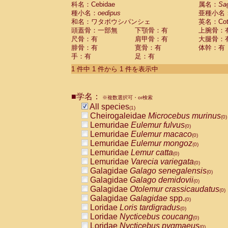
科名：Cebidae
Cebidae
Saguinus midas
属名：
Sa
(0)
種小名：
oedipus
亜種小名
Cebidae
Saguinus mystax
(0)
和名：ワタボウシパンシェ
英名：Cotto
Cebidae
Saguinus nigricollis
(0)
頭蓋骨：一部無
下顎骨：有
上腕骨：
Cebidae
Saguinus oedipus
(1)
尺骨：有
肩甲骨：有
大腿骨：
Cebidae
Saguinus weddelli
(0)
腓骨：有
寛骨：有
体幹：有
Cebidae
Saguinus
spp.
(0)
手：有
足：有
Cebidae
Aotus trivirgatus
(0)
Cebidae
Cebus albifrons
1 件中 1 件から 1 件を表示中
(0)
Cebidae
Cebus apella
(0)
Cebidae
Cebus capucinus
(0)
■学名：
Cebidae
Cebus nigrivittatus
※複数選択可・or検索
(0)
Cebidae
Cebus
spp.
All species
(0)
(1)
Cebidae
Saimiri boliviensis
Cheirogaleidae
Microcebus murinus
(0)
(0)
Cebidae
Saimiri sciureus
Lemuridae
Eulemur fulvus
(0)
(0)
Atelidae
Alouatta caraya
Lemuridae
Eulemur macaco
(0)
(0)
Atelidae
Alouatta fusca
Lemuridae
Eulemur mongoz
(0)
(0)
Atelidae
Alouatta seniculus
Lemuridae
Lemur catta
(0)
(0)
Atelidae
Alouatta
spp.
Lemuridae
Varecia variegata
(0)
(0)
Atelidae
Ateles belzebuth
Galagidae
Galago senegalensis
(0)
(0)
Atelidae
Ateles geoffroyi
Galagidae
Galago demidovii
(0)
(0)
Atelidae
Ateles paniscus
Galagidae
Otolemur crassicaudatus
(0)
(0)
Atelidae
Ateles
spp.
Galagidae
Galagidae
spp.
(0)
(0)
Atelidae
Lagothrix lagothricha
Loridae
Loris tardigradus
(0)
(0)
Atelidae
Lagothrix lagothricha cana
Loridae
Nycticebus coucang
(0)
(0)
Pitheciidae
Cacajao calvus rubicundu
Loridae
Nycticebus pygmaeus
(0)