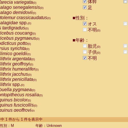
体幹
arecia variegata
(0)
alago senegalensis
足
(0)
alago demidovii
(0)
tolemur crassicaudatus
■性別：
(0)
alagidae
spp.
オス
(0)
s tardigradus
(0)
不明
(0)
ticebus coucang
(0)
ticebus pygmaeus
(0)
■年齢：
dicticus potto
(0)
胎児
(0)
rsius syrichta
(0)
子供
limico goeldii
(0)
(0)
不明
lithrix argentata
(0)
lithrix geoffroyi
(0)
lithrix humeralifer
(0)
lithrix jacchus
(0)
lithrix penicillata
(0)
lithrix
spp.
(0)
buella pygmaea
(0)
ntopithecus rosalia
(0)
uinus bicolor
(0)
uinus fuscicollis
(0)
uinus geoffroyi
(0)
uinus imperator
(0)
-1 件中 1 件から 1 件を表示中
uinus labiatus
(0)
guinus leucopus
性別：M
年齢：Unknown
(0)