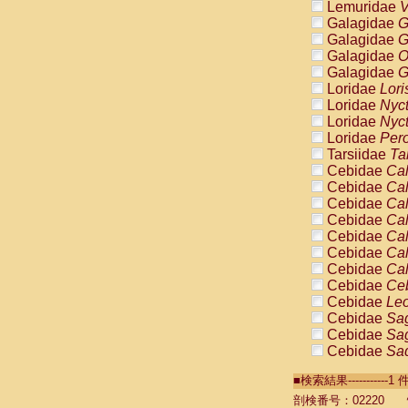
Lemuridae
V
Galagidae
G
Galagidae
G
Galagidae
O
Galagidae
G
Loridae
Lori
Loridae
Nyc
Loridae
Nyc
Loridae
Pero
Tarsiidae
Ta
Cebidae
Cal
Cebidae
Cal
Cebidae
Cal
Cebidae
Cal
Cebidae
Cal
Cebidae
Cal
Cebidae
Cal
Cebidae
Ce
Cebidae
Leo
Cebidae
Sag
Cebidae
Sag
Cebidae
Sag
Cebidae
Sag
■検索結果----------
Cebidae
Sag
Cebidae
Sa
剖検番号：02220