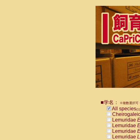
■学名：
※複数選択可・
All species
(1)
Cheirogalei
Lemuridae
E
Lemuridae
E
Lemuridae
E
Lemuridae
L