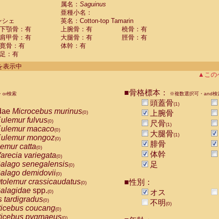
guinus midas
属名：
Saguinus
(0)
亜種小名：
guinus mystax
(0)
ンシェ
英名：Cotton-top Tamarin
uinus nigricollis
(0)
下顎骨：有
上腕骨：有
橈骨：有
guinus oedipus
(1)
肩甲骨：有
大腿骨：有
脛骨：有
uinus weddelli
(0)
寛骨：有
体幹：有
guinus
spp.
(0)
足：有
us trivirgatus
(0)
us albifrons
件を表示中
(0)
us apella
▲この
(0)
bus capucinus
(0)
us nigrivittatus
■骨格標本：
or検索
(0)
※複数選択可・and検
bus
spp.
頭蓋骨
(0)
(1)
miri boliviensis
dae
Microcebus murinus
(0)
上腕骨
(0)
miri sciureus
ulemur fulvus
(0)
(0)
尺骨
(1)
uatta caraya
ulemur macaco
(0)
(0)
大腿骨
(1)
uatta fusca
ulemur mongoz
(0)
(0)
腓骨
uatta seniculus
emur catta
(0)
(0)
uatta
spp.
体幹
arecia variegata
(0)
(0)
les belzebuth
alago senegalensis
足
(0)
(0)
les geoffroyi
alago demidovii
(0)
(0)
les paniscus
tolemur crassicaudatus
■性別：
(0)
(0)
les
spp.
alagidae
spp.
(0)
オス
(0)
othrix lagothricha
s tardigradus
(0)
(0)
不明
(0)
othrix lagothricha cana
ticebus coucang
(0)
(0)
Cacajao calvus rubicundus
ticebus pygmaeus
(0)
(0)