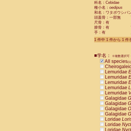
科名：Cebidae
Cebidae
Sa
種小名：
oedipus
Cebidae
Sa
和名：ワタボウシパ
Cebidae
Sag
頭蓋骨：一部無
Cebidae
Sa
尺骨：有
Cebidae
Sag
腓骨：有
Cebidae
Sa
手：有
Cebidae
Aot
Cebidae
Ceb
1 件中 1 件から 1 
Cebidae
Ceb
Cebidae
Ce
■学名：
Cebidae
Ceb
※複数選択可・
Cebidae
Ce
All species
(1)
Cebidae
Sai
Cheirogalei
Cebidae
Sai
Lemuridae
E
Atelidae
Alo
Lemuridae
E
Atelidae
Alo
Lemuridae
E
Atelidae
Alo
Lemuridae
L
Atelidae
Alo
Lemuridae
V
Atelidae
Ate
Galagidae
G
Atelidae
Ate
Galagidae
G
Atelidae
Ate
Galagidae
O
Atelidae
Ate
Galagidae
G
Atelidae
Lag
Loridae
Lori
Atelidae
Lag
Loridae
Nyc
Pitheciidae
Loridae
Nyc