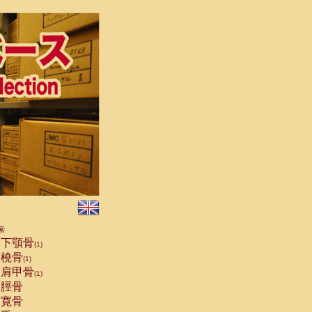
索
下顎骨
(1)
橈骨
(1)
肩甲骨
(1)
脛骨
寛骨