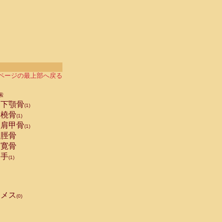
ページの最上部へ戻る
索
下顎骨
(1)
橈骨
(1)
肩甲骨
(1)
脛骨
寛骨
手
(1)
メス
(0)