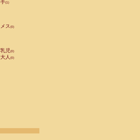
手
(1)
メス
(0)
乳児
(0)
大人
(0)