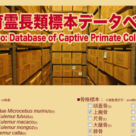
■骨格標本：
or検索
※複数選択可・and検
頭蓋骨
(1)
dae
Microcebus murinus
上腕骨
(0)
ulemur fulvus
(0)
尺骨
(1)
ulemur macaco
(0)
大腿骨
(1)
ulemur mongoz
(0)
腓骨
emur catta
(0)