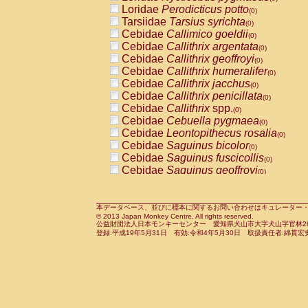
Pitheciidae
Callicebus cupreus
Loridae
Perodicticus potto
(0)
(0)
Pitheciidae
Callicebus donacophilus
Tarsiidae
Tarsius syrichta
(0
(0)
Pitheciidae
Callicebus moloch
Cebidae
Callimico goeldii
(0)
(0)
Pitheciidae
Callicebus torquatus
Cebidae
Callithrix argentata
(0)
(0)
Pitheciidae
Callicebus
spp.
Cebidae
Callithrix geoffroyi
(0)
(0)
Pitheciidae
Chiropotes satanas
Cebidae
Callithrix humeralifer
(0)
(0)
Pitheciidae
Pithecia monachus
Cebidae
Callithrix jacchus
(0)
(0)
Pitheciidae
Pithecia pithecia
Cebidae
Callithrix penicillata
(0)
(0)
Cercopithecidae
Cercocebus agilis
Cebidae
Callithrix
spp.
(0)
(0)
Cercopithecidae
Cercocebus galeritus
Cebidae
Cebuella pygmaea
(0)
Cercopithecidae
Cercocebus torquatu
Cebidae
Leontopithecus rosalia
(0)
Cercopithecidae
Cercocebus torquatus
Cebidae
Saguinus bicolor
(0)
Cercopithecidae
Cercocebus torquatu
Cebidae
Saguinus fuscicollis
(0)
Cercopithecidae
Cercocebus
hybrid
Cebidae
Saguinus geoffroyi
(0)
(0)
Cercopithecidae
Cercocebus
spp.
Cebidae
Saguinus imperator
(0)
(0)
Cercopithecidae
Lophocebus albigen
Cebidae
Saguinus labiatus
(0)
Cercopithecidae
Papio anubis
Cebidae
Saguinus leucopus
本データベース、並びに標本に関するお問い合わせはキュレーター・新宅勇太までお願い
(0)
(0)
© 2013 Japan Monkey Centre. All rights reserved.
Cercopithecidae
Papio cynocephalus
Cebidae
Saguinus midas
(
(0)
公益財団法人日本モンキーセンター 愛知県犬山市大字犬山字官林26番
Cercopithecidae
Papio hamadryas
Cebidae
Saguinus mystax
(0)
登録:平成19年5月31日 有効:令和4年5月30日 取扱責任者:綿貫宏
(0)
Cercopithecidae
Papio papio
Cebidae
Saguinus nigricollis
(0)
(0)
Cercopithecidae
Papio
spp.
Cebidae
Saguinus oedipus
(0)
(1)
Cercopithecidae
Mandrillus leucopha
Cebidae
Saguinus weddelli
(0)
Cercopithecidae
Mandrillus sphinx
Cebidae
Saguinus
spp.
(0)
(0)
Cercopithecidae
Theropithecus gelad
Cebidae
Aotus trivirgatus
(0)
Cercopithecidae
Macaca arctoides
Cebidae
Cebus albifrons
(0)
(0)