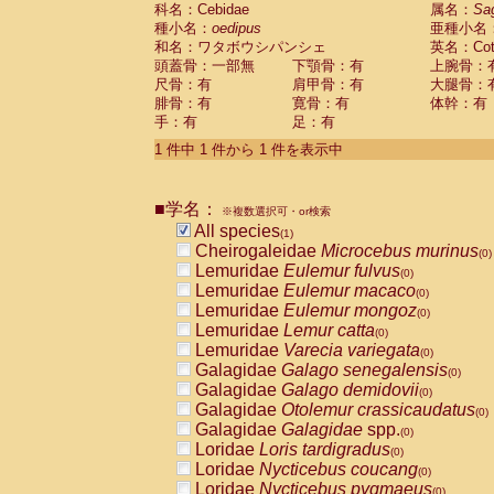
科名：Cebidae
Cebidae
Saguinus midas
属名：
Sa
(0)
種小名：
oedipus
亜種小名
Cebidae
Saguinus mystax
(0)
和名：ワタボウシパンシェ
英名：Cotto
Cebidae
Saguinus nigricollis
(0)
頭蓋骨：一部無
下顎骨：有
上腕骨：
Cebidae
Saguinus oedipus
(1)
尺骨：有
肩甲骨：有
大腿骨：
Cebidae
Saguinus weddelli
(0)
腓骨：有
寛骨：有
体幹：有
Cebidae
Saguinus
spp.
(0)
手：有
足：有
Cebidae
Aotus trivirgatus
(0)
Cebidae
Cebus albifrons
1 件中 1 件から 1 件を表示中
(0)
Cebidae
Cebus apella
(0)
Cebidae
Cebus capucinus
(0)
■学名：
Cebidae
Cebus nigrivittatus
※複数選択可・or検索
(0)
Cebidae
Cebus
spp.
All species
(0)
(1)
Cebidae
Saimiri boliviensis
Cheirogaleidae
Microcebus murinus
(0)
(0)
Cebidae
Saimiri sciureus
Lemuridae
Eulemur fulvus
(0)
(0)
Atelidae
Alouatta caraya
Lemuridae
Eulemur macaco
(0)
(0)
Atelidae
Alouatta fusca
Lemuridae
Eulemur mongoz
(0)
(0)
Atelidae
Alouatta seniculus
Lemuridae
Lemur catta
(0)
(0)
Atelidae
Alouatta
spp.
Lemuridae
Varecia variegata
(0)
(0)
Atelidae
Ateles belzebuth
Galagidae
Galago senegalensis
(0)
(0)
Atelidae
Ateles geoffroyi
Galagidae
Galago demidovii
(0)
(0)
Atelidae
Ateles paniscus
Galagidae
Otolemur crassicaudatus
(0)
(0)
Atelidae
Ateles
spp.
Galagidae
Galagidae
spp.
(0)
(0)
Atelidae
Lagothrix lagothricha
Loridae
Loris tardigradus
(0)
(0)
Atelidae
Lagothrix lagothricha cana
Loridae
Nycticebus coucang
(0)
(0)
Pitheciidae
Cacajao calvus rubicundu
Loridae
Nycticebus pygmaeus
(0)