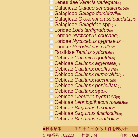
Lemuridae
Varecia variegata
(0)
Galagidae
Galago senegalensis
(0)
Galagidae
Galago demidovii
(0)
Galagidae
Otolemur crassicaudatus
(0)
Galagidae
Galagidae
spp.
(0)
Loridae
Loris tardigradus
(0)
Loridae
Nycticebus coucang
(0)
Loridae
Nycticebus pygmaeus
(0)
Loridae
Perodicticus potto
(0)
Tarsiidae
Tarsius syrichta
(0)
Cebidae
Callimico goeldii
(0)
Cebidae
Callithrix argentata
(0)
Cebidae
Callithrix geoffroyi
(0)
Cebidae
Callithrix humeralifer
(0)
Cebidae
Callithrix jacchus
(0)
Cebidae
Callithrix penicillata
(0)
Cebidae
Callithrix
spp.
(0)
Cebidae
Cebuella pygmaea
(0)
Cebidae
Leontopithecus rosalia
(0)
Cebidae
Saguinus bicolor
(0)
Cebidae
Saguinus fuscicollis
(0)
Cebidae
Saguinus geoffroyi
(0)
Cebidae
Saguinus imperator
(0)
■検索結果-----------1 件中 1 件から 1 件を表示中
Cebidae
Saguinus labiatus
(0)
Cebidae
Saguinus leucopus
剖検番号：02220
性別：M
年齢：Unk
(0)