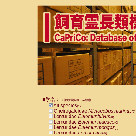
■学名：
※複数選択可・or検索
All species
(1)
Cheirogaleidae
Microcebus murinus
(0)
Lemuridae
Eulemur fulvus
(0)
Lemuridae
Eulemur macaco
(0)
Lemuridae
Eulemur mongoz
(0)
Lemuridae
Lemur catta
(0)