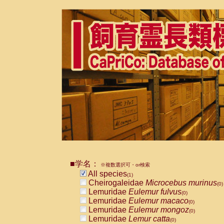
■学名：
※複数選択可・or検索
All species
(1)
Cheirogaleidae
Microcebus murinus
(0)
Lemuridae
Eulemur fulvus
(0)
Lemuridae
Eulemur macaco
(0)
Lemuridae
Eulemur mongoz
(0)
Lemuridae
Lemur catta
(0)