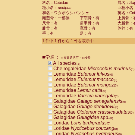
科名：Cebidae
Cebidae
Saguinus midas
属名：
Sa
(0)
種小名：
oedipus
亜種小名
Cebidae
Saguinus mystax
(0)
和名：ワタボウシパンシェ
英名：Cotto
Cebidae
Saguinus nigricollis
(0)
頭蓋骨：一部無
下顎骨：有
上腕骨：
Cebidae
Saguinus oedipus
(1)
尺骨：有
肩甲骨：有
大腿骨：
Cebidae
Saguinus weddelli
(0)
腓骨：有
寛骨：有
体幹：有
Cebidae
Saguinus
spp.
(0)
手：有
足：有
Cebidae
Aotus trivirgatus
(0)
Cebidae
Cebus albifrons
1 件中 1 件から 1 件を表示中
(0)
Cebidae
Cebus apella
(0)
Cebidae
Cebus capucinus
(0)
■学名：
Cebidae
Cebus nigrivittatus
※複数選択可・or検索
(0)
Cebidae
Cebus
spp.
All species
(0)
(1)
Cebidae
Saimiri boliviensis
Cheirogaleidae
Microcebus murinus
(0)
(0)
Cebidae
Saimiri sciureus
Lemuridae
Eulemur fulvus
(0)
(0)
Atelidae
Alouatta caraya
Lemuridae
Eulemur macaco
(0)
(0)
Atelidae
Alouatta fusca
Lemuridae
Eulemur mongoz
(0)
(0)
Atelidae
Alouatta seniculus
Lemuridae
Lemur catta
(0)
(0)
Atelidae
Alouatta
spp.
Lemuridae
Varecia variegata
(0)
(0)
Atelidae
Ateles belzebuth
Galagidae
Galago senegalensis
(0)
(0)
Atelidae
Ateles geoffroyi
Galagidae
Galago demidovii
(0)
(0)
Atelidae
Ateles paniscus
Galagidae
Otolemur crassicaudatus
(0)
(0)
Atelidae
Ateles
spp.
Galagidae
Galagidae
spp.
(0)
(0)
Atelidae
Lagothrix lagothricha
Loridae
Loris tardigradus
(0)
(0)
Atelidae
Lagothrix lagothricha cana
Loridae
Nycticebus coucang
(0)
(0)
Pitheciidae
Cacajao calvus rubicundu
Loridae
Nycticebus pygmaeus
(0)