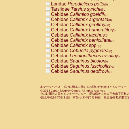
Pitheciidae
Callicebus cupreus
Loridae
Perodicticus potto
(0)
(0)
Pitheciidae
Callicebus donacophilus
Tarsiidae
Tarsius syrichta
(0
(0)
Pitheciidae
Callicebus moloch
Cebidae
Callimico goeldii
(0)
(0)
Pitheciidae
Callicebus torquatus
Cebidae
Callithrix argentata
(0)
(0)
Pitheciidae
Callicebus
spp.
Cebidae
Callithrix geoffroyi
(0)
(0)
Pitheciidae
Chiropotes satanas
Cebidae
Callithrix humeralifer
(0)
(0)
Pitheciidae
Pithecia monachus
Cebidae
Callithrix jacchus
(0)
(0)
Pitheciidae
Pithecia pithecia
Cebidae
Callithrix penicillata
(0)
(0)
Cercopithecidae
Cercocebus agilis
Cebidae
Callithrix
spp.
(0)
(0)
Cercopithecidae
Cercocebus galeritus
Cebidae
Cebuella pygmaea
(0)
Cercopithecidae
Cercocebus torquatu
Cebidae
Leontopithecus rosalia
(0)
Cercopithecidae
Cercocebus torquatus
Cebidae
Saguinus bicolor
(0)
Cercopithecidae
Cercocebus torquatu
Cebidae
Saguinus fuscicollis
(0)
Cercopithecidae
Cercocebus
hybrid
Cebidae
Saguinus geoffroyi
(0)
(0)
Cercopithecidae
Cercocebus
spp.
Cebidae
Saguinus imperator
(0)
(0)
Cercopithecidae
Lophocebus albigen
Cebidae
Saguinus labiatus
(0)
Cercopithecidae
Papio anubis
Cebidae
Saguinus leucopus
本データベース、並びに標本に関するお問い合わせはキュレーター・新宅勇太までお願い
(0)
(0)
© 2013 Japan Monkey Centre. All rights reserved.
Cercopithecidae
Papio cynocephalus
Cebidae
Saguinus midas
(
(0)
公益財団法人日本モンキーセンター 愛知県犬山市大字犬山字官林26番
Cercopithecidae
Papio hamadryas
Cebidae
Saguinus mystax
(0)
登録:平成19年5月31日 有効:令和4年5月30日 取扱責任者:綿貫宏
(0)
Cercopithecidae
Papio papio
Cebidae
Saguinus nigricollis
(0)
(0)
Cercopithecidae
Papio
spp.
Cebidae
Saguinus oedipus
(0)
(1)
Cercopithecidae
Mandrillus leucopha
Cebidae
Saguinus weddelli
(0)
Cercopithecidae
Mandrillus sphinx
Cebidae
Saguinus
spp.
(0)
(0)
Cercopithecidae
Theropithecus gelad
Cebidae
Aotus trivirgatus
(0)
Cercopithecidae
Macaca arctoides
Cebidae
Cebus albifrons
(0)
(0)