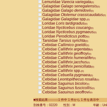
Lemuridae
Varecia variegata
(0)
Galagidae
Galago senegalensis
(0)
Galagidae
Galago demidovii
(0)
Galagidae
Otolemur crassicaudatus
(0)
Galagidae
Galagidae
spp.
(0)
Loridae
Loris tardigradus
(0)
Loridae
Nycticebus coucang
(0)
Loridae
Nycticebus pygmaeus
(0)
Loridae
Perodicticus potto
(0)
Tarsiidae
Tarsius syrichta
(0)
Cebidae
Callimico goeldii
(0)
Cebidae
Callithrix argentata
(0)
Cebidae
Callithrix geoffroyi
(0)
Cebidae
Callithrix humeralifer
(0)
Cebidae
Callithrix jacchus
(0)
Cebidae
Callithrix penicillata
(0)
Cebidae
Callithrix
spp.
(0)
Cebidae
Cebuella pygmaea
(0)
Cebidae
Leontopithecus rosalia
(0)
Cebidae
Saguinus bicolor
(0)
Cebidae
Saguinus fuscicollis
(0)
Cebidae
Saguinus geoffroyi
(0)
Cebidae
Saguinus imperator
(0)
■検索結果-----------1 件中 1 件から 1 件を表示中
Cebidae
Saguinus labiatus
(0)
Cebidae
Saguinus leucopus
剖検番号：02220
性別：M
年齢：Unk
(0)