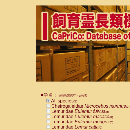
■学名：
※複数選択可・or検索
All species
(1)
Cheirogaleidae
Microcebus murinus
(0)
Lemuridae
Eulemur fulvus
(0)
Lemuridae
Eulemur macaco
(0)
Lemuridae
Eulemur mongoz
(0)
Lemuridae
Lemur catta
(0)