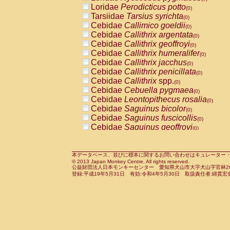
Pitheciidae
Callicebus cupreus
Loridae
Perodicticus potto
(0)
(0)
Pitheciidae
Callicebus donacophilus
Tarsiidae
Tarsius syrichta
(0
(0)
Pitheciidae
Callicebus moloch
Cebidae
Callimico goeldii
(0)
(0)
Pitheciidae
Callicebus torquatus
Cebidae
Callithrix argentata
(0)
(0)
Pitheciidae
Callicebus
spp.
Cebidae
Callithrix geoffroyi
(0)
(0)
Pitheciidae
Chiropotes satanas
Cebidae
Callithrix humeralifer
(0)
(0)
Pitheciidae
Pithecia monachus
Cebidae
Callithrix jacchus
(0)
(0)
Pitheciidae
Pithecia pithecia
Cebidae
Callithrix penicillata
(0)
(0)
Cercopithecidae
Cercocebus agilis
Cebidae
Callithrix
spp.
(0)
(0)
Cercopithecidae
Cercocebus galeritus
Cebidae
Cebuella pygmaea
(0)
Cercopithecidae
Cercocebus torquatu
Cebidae
Leontopithecus rosalia
(0)
Cercopithecidae
Cercocebus torquatus
Cebidae
Saguinus bicolor
(0)
Cercopithecidae
Cercocebus torquatu
Cebidae
Saguinus fuscicollis
(0)
Cercopithecidae
Cercocebus
hybrid
Cebidae
Saguinus geoffroyi
(0)
(0)
Cercopithecidae
Cercocebus
spp.
Cebidae
Saguinus imperator
(0)
(0)
Cercopithecidae
Lophocebus albigen
Cebidae
Saguinus labiatus
(0)
Cercopithecidae
Papio anubis
Cebidae
Saguinus leucopus
本データベース、並びに標本に関するお問い合わせはキュレーター・新宅勇太までお願い
(0)
(0)
© 2013 Japan Monkey Centre. All rights reserved.
Cercopithecidae
Papio cynocephalus
Cebidae
Saguinus midas
(
(0)
公益財団法人日本モンキーセンター 愛知県犬山市大字犬山字官林26番
Cercopithecidae
Papio hamadryas
Cebidae
Saguinus mystax
(0)
登録:平成19年5月31日 有効:令和4年5月30日 取扱責任者:綿貫宏
(0)
Cercopithecidae
Papio papio
Cebidae
Saguinus nigricollis
(0)
(0)
Cercopithecidae
Papio
spp.
Cebidae
Saguinus oedipus
(0)
(1)
Cercopithecidae
Mandrillus leucopha
Cebidae
Saguinus weddelli
(0)
Cercopithecidae
Mandrillus sphinx
Cebidae
Saguinus
spp.
(0)
(0)
Cercopithecidae
Theropithecus gelad
Cebidae
Aotus trivirgatus
(0)
Cercopithecidae
Macaca arctoides
Cebidae
Cebus albifrons
(0)
(0)