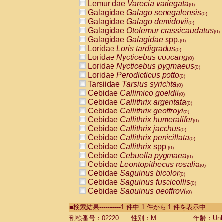
Lemuridae
Varecia variegata
(0)
Galagidae
Galago senegalensis
(0)
Galagidae
Galago demidovii
(0)
Galagidae
Otolemur crassicaudatus
(0)
Galagidae
Galagidae
spp.
(0)
Loridae
Loris tardigradus
(0)
Loridae
Nycticebus coucang
(0)
Loridae
Nycticebus pygmaeus
(0)
Loridae
Perodicticus potto
(0)
Tarsiidae
Tarsius syrichta
(0)
Cebidae
Callimico goeldii
(0)
Cebidae
Callithrix argentata
(0)
Cebidae
Callithrix geoffroyi
(0)
Cebidae
Callithrix humeralifer
(0)
Cebidae
Callithrix jacchus
(0)
Cebidae
Callithrix penicillata
(0)
Cebidae
Callithrix
spp.
(0)
Cebidae
Cebuella pygmaea
(0)
Cebidae
Leontopithecus rosalia
(0)
Cebidae
Saguinus bicolor
(0)
Cebidae
Saguinus fuscicollis
(0)
Cebidae
Saguinus geoffroyi
(0)
Cebidae
Saguinus imperator
(0)
■検索結果-----------1 件中 1 件から 1 件を表示中
Cebidae
Saguinus labiatus
(0)
Cebidae
Saguinus leucopus
剖検番号：02220
性別：M
年齢：Unk
(0)