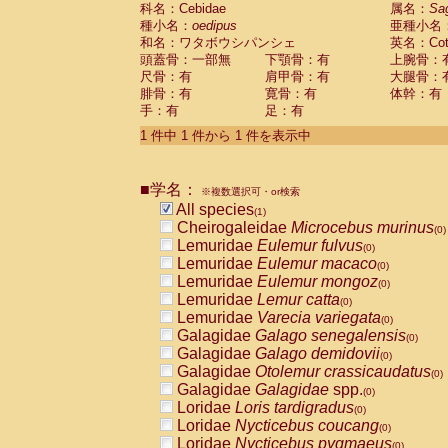
科名：Cebidae
Cebidae
Saguinus midas
属名：
Sa
(0)
種小名：
oedipus
亜種小名
Cebidae
Saguinus mystax
(0)
和名：ワタボウシパンシェ
英名：Cotto
Cebidae
Saguinus nigricollis
(0)
頭蓋骨：一部無
下顎骨：有
上腕骨：
Cebidae
Saguinus oedipus
(1)
尺骨：有
肩甲骨：有
大腿骨：
Cebidae
Saguinus weddelli
(0)
腓骨：有
寛骨：有
体幹：有
Cebidae
Saguinus
spp.
(0)
手：有
足：有
Cebidae
Aotus trivirgatus
(0)
Cebidae
Cebus albifrons
1 件中 1 件から 1 件を表示中
(0)
Cebidae
Cebus apella
(0)
Cebidae
Cebus capucinus
(0)
■学名：
Cebidae
Cebus nigrivittatus
※複数選択可・or検索
(0)
Cebidae
Cebus
spp.
All species
(0)
(1)
Cebidae
Saimiri boliviensis
Cheirogaleidae
Microcebus murinus
(0)
(0)
Cebidae
Saimiri sciureus
Lemuridae
Eulemur fulvus
(0)
(0)
Atelidae
Alouatta caraya
Lemuridae
Eulemur macaco
(0)
(0)
Atelidae
Alouatta fusca
Lemuridae
Eulemur mongoz
(0)
(0)
Atelidae
Alouatta seniculus
Lemuridae
Lemur catta
(0)
(0)
Atelidae
Alouatta
spp.
Lemuridae
Varecia variegata
(0)
(0)
Atelidae
Ateles belzebuth
Galagidae
Galago senegalensis
(0)
(0)
Atelidae
Ateles geoffroyi
Galagidae
Galago demidovii
(0)
(0)
Atelidae
Ateles paniscus
Galagidae
Otolemur crassicaudatus
(0)
(0)
Atelidae
Ateles
spp.
Galagidae
Galagidae
spp.
(0)
(0)
Atelidae
Lagothrix lagothricha
Loridae
Loris tardigradus
(0)
(0)
Atelidae
Lagothrix lagothricha cana
Loridae
Nycticebus coucang
(0)
(0)
Pitheciidae
Cacajao calvus rubicundu
Loridae
Nycticebus pygmaeus
(0)