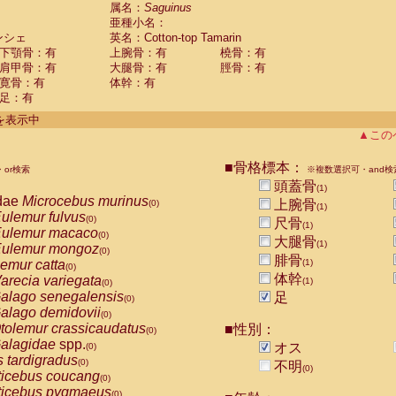
guinus midas
属名：
Saguinus
(0)
亜種小名：
guinus mystax
(0)
ンシェ
英名：Cotton-top Tamarin
uinus nigricollis
(0)
下顎骨：有
上腕骨：有
橈骨：有
guinus oedipus
(1)
肩甲骨：有
大腿骨：有
脛骨：有
uinus weddelli
(0)
寛骨：有
体幹：有
guinus
spp.
(0)
足：有
us trivirgatus
(0)
us albifrons
件を表示中
(0)
us apella
▲この
(0)
bus capucinus
(0)
us nigrivittatus
■骨格標本：
or検索
(0)
※複数選択可・and検
bus
spp.
頭蓋骨
(0)
(1)
miri boliviensis
dae
Microcebus murinus
(0)
上腕骨
(0)
(1)
miri sciureus
ulemur fulvus
(0)
(0)
尺骨
(1)
uatta caraya
ulemur macaco
(0)
(0)
大腿骨
(1)
uatta fusca
ulemur mongoz
(0)
(0)
腓骨
uatta seniculus
emur catta
(1)
(0)
(0)
uatta
spp.
体幹
arecia variegata
(0)
(1)
(0)
les belzebuth
alago senegalensis
足
(0)
(0)
les geoffroyi
alago demidovii
(0)
(0)
les paniscus
tolemur crassicaudatus
■性別：
(0)
(0)
les
spp.
alagidae
spp.
(0)
オス
(0)
othrix lagothricha
s tardigradus
(0)
(0)
不明
(0)
othrix lagothricha cana
ticebus coucang
(0)
(0)
Cacajao calvus rubicundus
ticebus pygmaeus
(0)
(0)