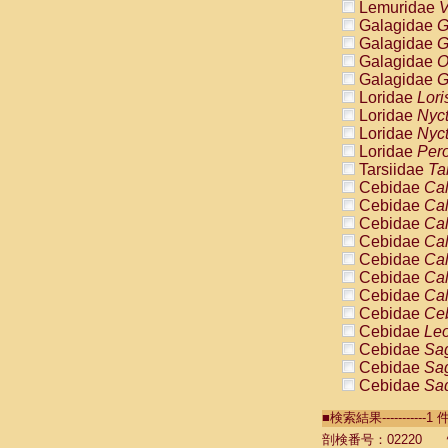
Lemuridae
V
Galagidae
G
Galagidae
G
Galagidae
O
Galagidae
G
Loridae
Lori
Loridae
Nyc
Loridae
Nyc
Loridae
Pero
Tarsiidae
Ta
Cebidae
Cal
Cebidae
Cal
Cebidae
Cal
Cebidae
Cal
Cebidae
Cal
Cebidae
Cal
Cebidae
Cal
Cebidae
Ce
Cebidae
Leo
Cebidae
Sag
Cebidae
Sag
Cebidae
Sag
Cebidae
Sag
■検索結果----------
Cebidae
Sag
Cebidae
Sa
剖検番号：02220