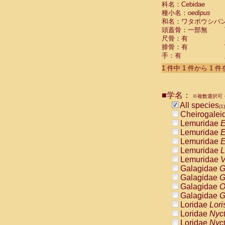
科名：Cebidae
Cebidae
Sa
種小名：
oedipus
Cebidae
Sa
和名：ワタボウシパ
Cebidae
Sag
頭蓋骨：一部無
Cebidae
Sa
尺骨：有
Cebidae
Sag
腓骨：有
Cebidae
Sa
手：有
Cebidae
Aot
Cebidae
Ceb
1 件中 1 件から 1 
Cebidae
Ceb
Cebidae
Ce
■学名：
Cebidae
Ceb
※複数選択可・
Cebidae
Ce
All species
(1)
Cebidae
Sai
Cheirogalei
Cebidae
Sai
Lemuridae
E
Atelidae
Alo
Lemuridae
E
Atelidae
Alo
Lemuridae
E
Atelidae
Alo
Lemuridae
L
Atelidae
Alo
Lemuridae
V
Atelidae
Ate
Galagidae
G
Atelidae
Ate
Galagidae
G
Atelidae
Ate
Galagidae
O
Atelidae
Ate
Galagidae
G
Atelidae
Lag
Loridae
Lori
Atelidae
Lag
Loridae
Nyc
Pitheciidae
Loridae
Nyc