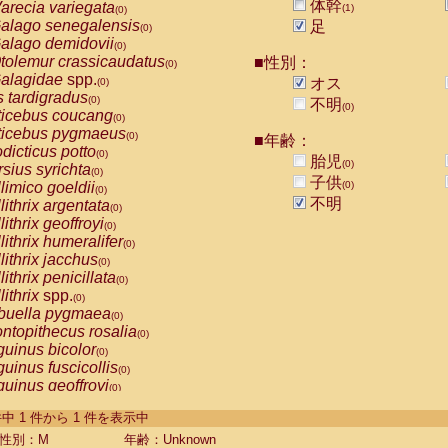
体幹
arecia variegata
(1)
(0)
alago senegalensis
足
(0)
alago demidovii
(0)
tolemur crassicaudatus
■性別：
(0)
alagidae
spp.
オス
(0)
s tardigradus
(0)
不明
(0)
ticebus coucang
(0)
ticebus pygmaeus
(0)
■年齢：
dicticus potto
(0)
胎児
(0)
rsius syrichta
(0)
子供
limico goeldii
(0)
(0)
不明
lithrix argentata
(0)
lithrix geoffroyi
(0)
lithrix humeralifer
(0)
lithrix jacchus
(0)
lithrix penicillata
(0)
lithrix
spp.
(0)
buella pygmaea
(0)
ntopithecus rosalia
(0)
uinus bicolor
(0)
uinus fuscicollis
(0)
uinus geoffroyi
(0)
uinus imperator
(0)
-1 件中 1 件から 1 件を表示中
uinus labiatus
(0)
guinus leucopus
性別：M
年齢：Unknown
(0)