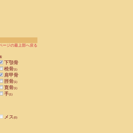
ページの最上部へ戻る
索
下顎骨
橈骨
(1)
肩甲骨
脛骨
(1)
寛骨
(1)
手
(1)
メス
(0)