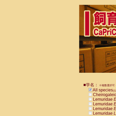
■学名：
※複数選択可・
All species
(1)
Cheirogalei
Lemuridae
E
Lemuridae
E
Lemuridae
E
Lemuridae
L