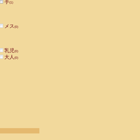
手
(1)
メス
(0)
乳児
(0)
大人
(0)