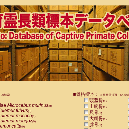
■骨格標本：
or検索
※複数選択可・and検
頭蓋骨
(1)
dae
Microcebus murinus
上腕骨
(0)
(1)
ulemur fulvus
(0)
尺骨
(1)
ulemur macaco
(0)
大腿骨
(1)
ulemur mongoz
(0)
腓骨
emur catta
(1)
(0)