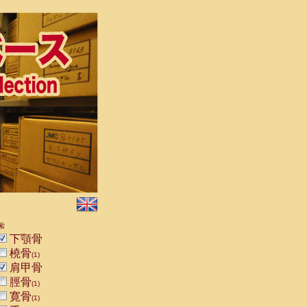
索
下顎骨
橈骨
(1)
肩甲骨
脛骨
(1)
寛骨
(1)