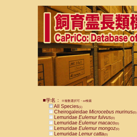
■学名：
※複数選択可・or検索
All Species
(1)
Cheirogaleidae
Microcebus murinus
(0)
Lemuridae
Eulemur fulvus
(0)
Lemuridae
Eulemur macaco
(0)
Lemuridae
Eulemur mongoz
(0)
Lemuridae
Lemur catta
(0)