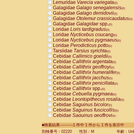
Lemuridae
Varecia variegata
(0)
Galagidae
Galago senegalensis
(0)
Galagidae
Galago demidovii
(0)
Galagidae
Otolemur crassicaudatus
(0)
Galagidae
Galagidae
spp.
(0)
Loridae
Loris tardigradus
(0)
Loridae
Nycticebus coucang
(0)
Loridae
Nycticebus pygmaeus
(0)
Loridae
Perodicticus potto
(0)
Tarsiidae
Tarsius syrichta
(0)
Cebidae
Callimico goeldii
(0)
Cebidae
Callithrix argentata
(0)
Cebidae
Callithrix geoffroyi
(0)
Cebidae
Callithrix humeralifer
(0)
Cebidae
Callithrix jacchus
(0)
Cebidae
Callithrix penicillata
(0)
Cebidae
Callithrix
spp.
(0)
Cebidae
Cebuella pygmaea
(0)
Cebidae
Leontopithecus rosalia
(0)
Cebidae
Saguinus bicolor
(0)
Cebidae
Saguinus fuscicollis
(0)
Cebidae
Saguinus geoffroyi
(0)
Cebidae
Saguinus imperator
(0)
■検索結果-----------1 件中 1 件から 1 件を表示中
Cebidae
Saguinus labiatus
(0)
Cebidae
Saguinus leucopus
剖検番号：02220
性別：M
年齢：Unk
(0)