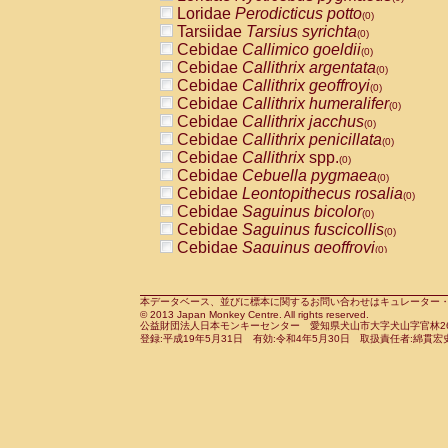
Pitheciidae
Callicebus cupreus
Loridae
Perodicticus potto
(0)
(0)
Pitheciidae
Callicebus donacophilus
Tarsiidae
Tarsius syrichta
(0
(0)
Pitheciidae
Callicebus moloch
Cebidae
Callimico goeldii
(0)
(0)
Pitheciidae
Callicebus torquatus
Cebidae
Callithrix argentata
(0)
(0)
Pitheciidae
Callicebus
spp.
Cebidae
Callithrix geoffroyi
(0)
(0)
Pitheciidae
Chiropotes satanas
Cebidae
Callithrix humeralifer
(0)
(0)
Pitheciidae
Pithecia monachus
Cebidae
Callithrix jacchus
(0)
(0)
Pitheciidae
Pithecia pithecia
Cebidae
Callithrix penicillata
(0)
(0)
Cercopithecidae
Cercocebus agilis
Cebidae
Callithrix
spp.
(0)
(0)
Cercopithecidae
Cercocebus galeritus
Cebidae
Cebuella pygmaea
(0)
Cercopithecidae
Cercocebus torquatu
Cebidae
Leontopithecus rosalia
(0)
Cercopithecidae
Cercocebus torquatus
Cebidae
Saguinus bicolor
(0)
Cercopithecidae
Cercocebus torquatu
Cebidae
Saguinus fuscicollis
(0)
Cercopithecidae
Cercocebus
hybrid
Cebidae
Saguinus geoffroyi
(0)
(0)
Cercopithecidae
Cercocebus
spp.
Cebidae
Saguinus imperator
(0)
(0)
Cercopithecidae
Lophocebus albigen
Cebidae
Saguinus labiatus
(0)
Cercopithecidae
Papio anubis
Cebidae
Saguinus leucopus
本データベース、並びに標本に関するお問い合わせはキュレーター・新宅勇太までお願い
(0)
(0)
© 2013 Japan Monkey Centre. All rights reserved.
Cercopithecidae
Papio cynocephalus
Cebidae
Saguinus midas
(
(0)
公益財団法人日本モンキーセンター 愛知県犬山市大字犬山字官林26番
Cercopithecidae
Papio hamadryas
Cebidae
Saguinus mystax
(0)
登録:平成19年5月31日 有効:令和4年5月30日 取扱責任者:綿貫宏
(0)
Cercopithecidae
Papio papio
Cebidae
Saguinus nigricollis
(0)
(0)
Cercopithecidae
Papio
spp.
Cebidae
Saguinus oedipus
(0)
(1)
Cercopithecidae
Mandrillus leucopha
Cebidae
Saguinus weddelli
(0)
Cercopithecidae
Mandrillus sphinx
Cebidae
Saguinus
spp.
(0)
(0)
Cercopithecidae
Theropithecus gelad
Cebidae
Aotus trivirgatus
(0)
Cercopithecidae
Macaca arctoides
Cebidae
Cebus albifrons
(0)
(0)