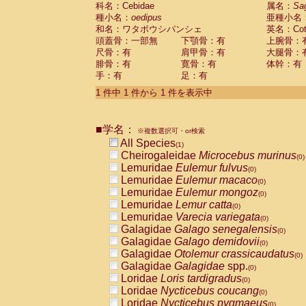
科名：Cebidae
Cebidae
Saguinus midas
属名：
Sa
(0)
種小名：
oedipus
亜種小名
Cebidae
Saguinus mystax
(0)
和名：ワタボウシパンシェ
英名：Cotto
Cebidae
Saguinus nigricollis
(0)
頭蓋骨：一部無
下顎骨：有
上腕骨：
Cebidae
Saguinus oedipus
(1)
尺骨：有
肩甲骨：有
大腿骨：
Cebidae
Saguinus weddelli
(0)
腓骨：有
寛骨：有
体幹：有
Cebidae
Saguinus
spp.
(0)
手：有
足：有
Cebidae
Aotus trivirgatus
(0)
Cebidae
Cebus albifrons
1 件中 1 件から 1 件を表示中
(0)
Cebidae
Cebus apella
(0)
Cebidae
Cebus capucinus
(0)
■学名：
Cebidae
Cebus nigrivittatus
※複数選択可・or検索
(0)
Cebidae
Cebus
spp.
All Species
(0)
(1)
Cebidae
Saimiri boliviensis
Cheirogaleidae
Microcebus murinus
(0)
(0)
Cebidae
Saimiri sciureus
Lemuridae
Eulemur fulvus
(0)
(0)
Atelidae
Alouatta caraya
Lemuridae
Eulemur macaco
(0)
(0)
Atelidae
Alouatta fusca
Lemuridae
Eulemur mongoz
(0)
(0)
Atelidae
Alouatta seniculus
Lemuridae
Lemur catta
(0)
(0)
Atelidae
Alouatta
spp.
Lemuridae
Varecia variegata
(0)
(0)
Atelidae
Ateles belzebuth
Galagidae
Galago senegalensis
(0)
(0)
Atelidae
Ateles geoffroyi
Galagidae
Galago demidovii
(0)
(0)
Atelidae
Ateles paniscus
Galagidae
Otolemur crassicaudatus
(0)
(0)
Atelidae
Ateles
spp.
Galagidae
Galagidae
spp.
(0)
(0)
Atelidae
Lagothrix lagothricha
Loridae
Loris tardigradus
(0)
(0)
Atelidae
Lagothrix lagothricha cana
Loridae
Nycticebus coucang
(0)
(0)
Pitheciidae
Cacajao calvus rubicundu
Loridae
Nycticebus pygmaeus
(0)