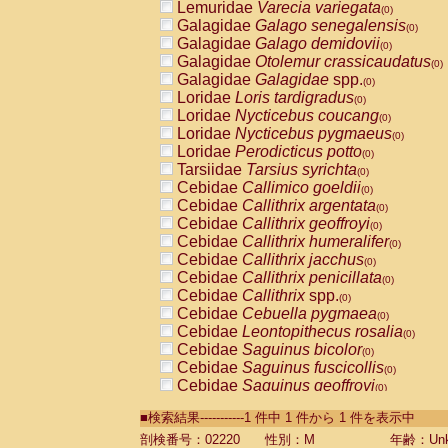
Lemuridae
Varecia variegata
(0)
Galagidae
Galago senegalensis
(0)
Galagidae
Galago demidovii
(0)
Galagidae
Otolemur crassicaudatus
(0)
Galagidae
Galagidae
spp.
(0)
Loridae
Loris tardigradus
(0)
Loridae
Nycticebus coucang
(0)
Loridae
Nycticebus pygmaeus
(0)
Loridae
Perodicticus potto
(0)
Tarsiidae
Tarsius syrichta
(0)
Cebidae
Callimico goeldii
(0)
Cebidae
Callithrix argentata
(0)
Cebidae
Callithrix geoffroyi
(0)
Cebidae
Callithrix humeralifer
(0)
Cebidae
Callithrix jacchus
(0)
Cebidae
Callithrix penicillata
(0)
Cebidae
Callithrix
spp.
(0)
Cebidae
Cebuella pygmaea
(0)
Cebidae
Leontopithecus rosalia
(0)
Cebidae
Saguinus bicolor
(0)
Cebidae
Saguinus fuscicollis
(0)
Cebidae
Saguinus geoffroyi
(0)
Cebidae
Saguinus imperator
(0)
■検索結果-----------1 件中 1 件から 1 件を表示中
Cebidae
Saguinus labiatus
(0)
Cebidae
Saguinus leucopus
剖検番号：02220
性別：M
年齢：Unk
(0)