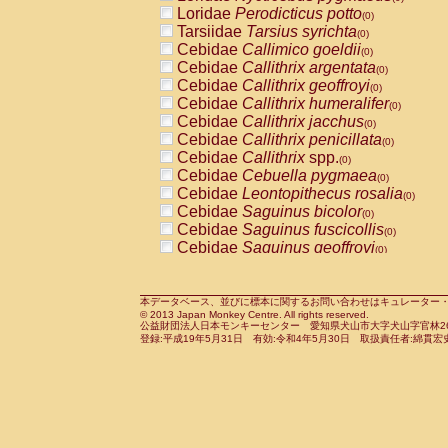
Pitheciidae
Callicebus cupreus
Loridae
Perodicticus potto
(0)
(0)
Pitheciidae
Callicebus donacophilus
Tarsiidae
Tarsius syrichta
(0
(0)
Pitheciidae
Callicebus moloch
Cebidae
Callimico goeldii
(0)
(0)
Pitheciidae
Callicebus torquatus
Cebidae
Callithrix argentata
(0)
(0)
Pitheciidae
Callicebus
spp.
Cebidae
Callithrix geoffroyi
(0)
(0)
Pitheciidae
Chiropotes satanas
Cebidae
Callithrix humeralifer
(0)
(0)
Pitheciidae
Pithecia monachus
Cebidae
Callithrix jacchus
(0)
(0)
Pitheciidae
Pithecia pithecia
Cebidae
Callithrix penicillata
(0)
(0)
Cercopithecidae
Cercocebus agilis
Cebidae
Callithrix
spp.
(0)
(0)
Cercopithecidae
Cercocebus galeritus
Cebidae
Cebuella pygmaea
(0)
Cercopithecidae
Cercocebus torquatu
Cebidae
Leontopithecus rosalia
(0)
Cercopithecidae
Cercocebus torquatus
Cebidae
Saguinus bicolor
(0)
Cercopithecidae
Cercocebus torquatu
Cebidae
Saguinus fuscicollis
(0)
Cercopithecidae
Cercocebus
hybrid
Cebidae
Saguinus geoffroyi
(0)
(0)
Cercopithecidae
Cercocebus
spp.
Cebidae
Saguinus imperator
(0)
(0)
Cercopithecidae
Lophocebus albigen
Cebidae
Saguinus labiatus
(0)
Cercopithecidae
Papio anubis
Cebidae
Saguinus leucopus
本データベース、並びに標本に関するお問い合わせはキュレーター・新宅勇太までお願い
(0)
(0)
© 2013 Japan Monkey Centre. All rights reserved.
Cercopithecidae
Papio cynocephalus
Cebidae
Saguinus midas
(
(0)
公益財団法人日本モンキーセンター 愛知県犬山市大字犬山字官林26番
Cercopithecidae
Papio hamadryas
Cebidae
Saguinus mystax
(0)
登録:平成19年5月31日 有効:令和4年5月30日 取扱責任者:綿貫宏
(0)
Cercopithecidae
Papio papio
Cebidae
Saguinus nigricollis
(0)
(0)
Cercopithecidae
Papio
spp.
Cebidae
Saguinus oedipus
(0)
(1)
Cercopithecidae
Mandrillus leucopha
Cebidae
Saguinus weddelli
(0)
Cercopithecidae
Mandrillus sphinx
Cebidae
Saguinus
spp.
(0)
(0)
Cercopithecidae
Theropithecus gelad
Cebidae
Aotus trivirgatus
(0)
Cercopithecidae
Macaca arctoides
Cebidae
Cebus albifrons
(0)
(0)