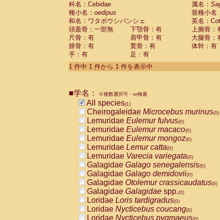
科名：Cebidae
Cebidae
Saguinus midas
属名：
Sa
(0)
種小名：
oedipus
亜種小名
Cebidae
Saguinus mystax
(0)
和名：ワタボウシパンシェ
英名：Cotto
Cebidae
Saguinus nigricollis
(0)
頭蓋骨：一部無
下顎骨：有
上腕骨：
Cebidae
Saguinus oedipus
(1)
尺骨：有
肩甲骨：有
大腿骨：
Cebidae
Saguinus weddelli
(0)
腓骨：有
寛骨：有
体幹：有
Cebidae
Saguinus
spp.
(0)
手：有
足：有
Cebidae
Aotus trivirgatus
(0)
Cebidae
Cebus albifrons
1 件中 1 件から 1 件を表示中
(0)
Cebidae
Cebus apella
(0)
Cebidae
Cebus capucinus
(0)
■学名：
Cebidae
Cebus nigrivittatus
※複数選択可・or検索
(0)
Cebidae
Cebus
spp.
All species
(0)
(1)
Cebidae
Saimiri boliviensis
Cheirogaleidae
Microcebus murinus
(0)
(0)
Cebidae
Saimiri sciureus
Lemuridae
Eulemur fulvus
(0)
(0)
Atelidae
Alouatta caraya
Lemuridae
Eulemur macaco
(0)
(0)
Atelidae
Alouatta fusca
Lemuridae
Eulemur mongoz
(0)
(0)
Atelidae
Alouatta seniculus
Lemuridae
Lemur catta
(0)
(0)
Atelidae
Alouatta
spp.
Lemuridae
Varecia variegata
(0)
(0)
Atelidae
Ateles belzebuth
Galagidae
Galago senegalensis
(0)
(0)
Atelidae
Ateles geoffroyi
Galagidae
Galago demidovii
(0)
(0)
Atelidae
Ateles paniscus
Galagidae
Otolemur crassicaudatus
(0)
(0)
Atelidae
Ateles
spp.
Galagidae
Galagidae
spp.
(0)
(0)
Atelidae
Lagothrix lagothricha
Loridae
Loris tardigradus
(0)
(0)
Atelidae
Lagothrix lagothricha cana
Loridae
Nycticebus coucang
(0)
(0)
Pitheciidae
Cacajao calvus rubicundu
Loridae
Nycticebus pygmaeus
(0)