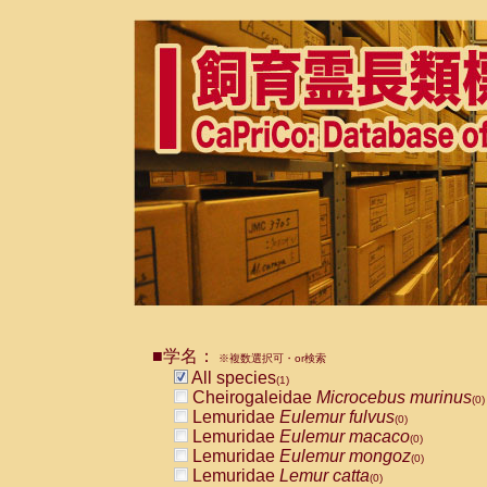
■学名：
※複数選択可・or検索
All species
(1)
Cheirogaleidae
Microcebus murinus
(0)
Lemuridae
Eulemur fulvus
(0)
Lemuridae
Eulemur macaco
(0)
Lemuridae
Eulemur mongoz
(0)
Lemuridae
Lemur catta
(0)