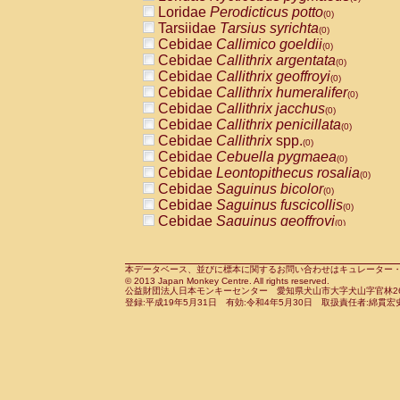
Pitheciidae
Callicebus cupreus
Loridae
Perodicticus potto
(0)
(0)
Pitheciidae
Callicebus donacophilus
Tarsiidae
Tarsius syrichta
(0
(0)
Pitheciidae
Callicebus moloch
Cebidae
Callimico goeldii
(0)
(0)
Pitheciidae
Callicebus torquatus
Cebidae
Callithrix argentata
(0)
(0)
Pitheciidae
Callicebus
spp.
Cebidae
Callithrix geoffroyi
(0)
(0)
Pitheciidae
Chiropotes satanas
Cebidae
Callithrix humeralifer
(0)
(0)
Pitheciidae
Pithecia monachus
Cebidae
Callithrix jacchus
(0)
(0)
Pitheciidae
Pithecia pithecia
Cebidae
Callithrix penicillata
(0)
(0)
Cercopithecidae
Cercocebus agilis
Cebidae
Callithrix
spp.
(0)
(0)
Cercopithecidae
Cercocebus galeritus
Cebidae
Cebuella pygmaea
(0)
Cercopithecidae
Cercocebus torquatu
Cebidae
Leontopithecus rosalia
(0)
Cercopithecidae
Cercocebus torquatus
Cebidae
Saguinus bicolor
(0)
Cercopithecidae
Cercocebus torquatu
Cebidae
Saguinus fuscicollis
(0)
Cercopithecidae
Cercocebus
hybrid
Cebidae
Saguinus geoffroyi
(0)
(0)
Cercopithecidae
Cercocebus
spp.
Cebidae
Saguinus imperator
(0)
(0)
Cercopithecidae
Lophocebus albigen
Cebidae
Saguinus labiatus
(0)
Cercopithecidae
Papio anubis
Cebidae
Saguinus leucopus
本データベース、並びに標本に関するお問い合わせはキュレーター・新宅勇太までお願い
(0)
(0)
© 2013 Japan Monkey Centre. All rights reserved.
Cercopithecidae
Papio cynocephalus
Cebidae
Saguinus midas
(
(0)
公益財団法人日本モンキーセンター 愛知県犬山市大字犬山字官林26番
Cercopithecidae
Papio hamadryas
Cebidae
Saguinus mystax
(0)
登録:平成19年5月31日 有効:令和4年5月30日 取扱責任者:綿貫宏
(0)
Cercopithecidae
Papio papio
Cebidae
Saguinus nigricollis
(0)
(0)
Cercopithecidae
Papio
spp.
Cebidae
Saguinus oedipus
(0)
(1)
Cercopithecidae
Mandrillus leucopha
Cebidae
Saguinus weddelli
(0)
Cercopithecidae
Mandrillus sphinx
Cebidae
Saguinus
spp.
(0)
(0)
Cercopithecidae
Theropithecus gelad
Cebidae
Aotus trivirgatus
(0)
Cercopithecidae
Macaca arctoides
Cebidae
Cebus albifrons
(0)
(0)