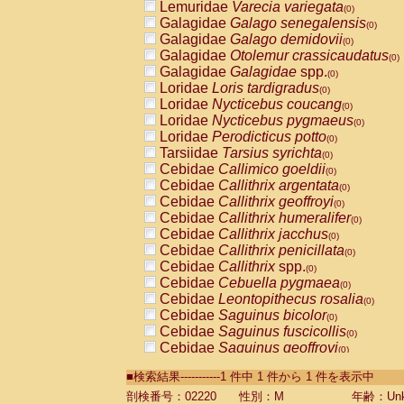
Lemuridae
Varecia variegata
(0)
Galagidae
Galago senegalensis
(0)
Galagidae
Galago demidovii
(0)
Galagidae
Otolemur crassicaudatus
(0)
Galagidae
Galagidae
spp.
(0)
Loridae
Loris tardigradus
(0)
Loridae
Nycticebus coucang
(0)
Loridae
Nycticebus pygmaeus
(0)
Loridae
Perodicticus potto
(0)
Tarsiidae
Tarsius syrichta
(0)
Cebidae
Callimico goeldii
(0)
Cebidae
Callithrix argentata
(0)
Cebidae
Callithrix geoffroyi
(0)
Cebidae
Callithrix humeralifer
(0)
Cebidae
Callithrix jacchus
(0)
Cebidae
Callithrix penicillata
(0)
Cebidae
Callithrix
spp.
(0)
Cebidae
Cebuella pygmaea
(0)
Cebidae
Leontopithecus rosalia
(0)
Cebidae
Saguinus bicolor
(0)
Cebidae
Saguinus fuscicollis
(0)
Cebidae
Saguinus geoffroyi
(0)
Cebidae
Saguinus imperator
(0)
■検索結果-----------1 件中 1 件から 1 件を表示中
Cebidae
Saguinus labiatus
(0)
Cebidae
Saguinus leucopus
剖検番号：02220
性別：M
年齢：Unk
(0)