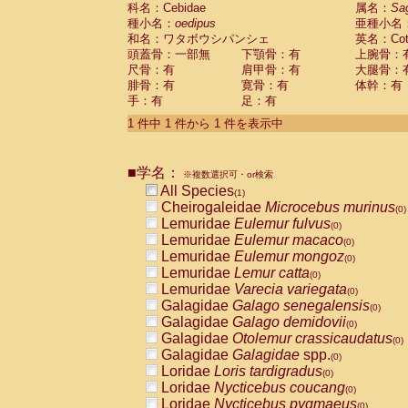
科名：Cebidae
Cebidae
Saguinus midas
属名：
Sa
(0)
種小名：
oedipus
亜種小名
Cebidae
Saguinus mystax
(0)
和名：ワタボウシパンシェ
英名：Cotto
Cebidae
Saguinus nigricollis
(0)
頭蓋骨：一部無
下顎骨：有
上腕骨：
Cebidae
Saguinus oedipus
(1)
尺骨：有
肩甲骨：有
大腿骨：
Cebidae
Saguinus weddelli
(0)
腓骨：有
寛骨：有
体幹：有
Cebidae
Saguinus
spp.
(0)
手：有
足：有
Cebidae
Aotus trivirgatus
(0)
Cebidae
Cebus albifrons
1 件中 1 件から 1 件を表示中
(0)
Cebidae
Cebus apella
(0)
Cebidae
Cebus capucinus
(0)
■学名：
Cebidae
Cebus nigrivittatus
※複数選択可・or検索
(0)
Cebidae
Cebus
spp.
All Species
(0)
(1)
Cebidae
Saimiri boliviensis
Cheirogaleidae
Microcebus murinus
(0)
(0)
Cebidae
Saimiri sciureus
Lemuridae
Eulemur fulvus
(0)
(0)
Atelidae
Alouatta caraya
Lemuridae
Eulemur macaco
(0)
(0)
Atelidae
Alouatta fusca
Lemuridae
Eulemur mongoz
(0)
(0)
Atelidae
Alouatta seniculus
Lemuridae
Lemur catta
(0)
(0)
Atelidae
Alouatta
spp.
Lemuridae
Varecia variegata
(0)
(0)
Atelidae
Ateles belzebuth
Galagidae
Galago senegalensis
(0)
(0)
Atelidae
Ateles geoffroyi
Galagidae
Galago demidovii
(0)
(0)
Atelidae
Ateles paniscus
Galagidae
Otolemur crassicaudatus
(0)
(0)
Atelidae
Ateles
spp.
Galagidae
Galagidae
spp.
(0)
(0)
Atelidae
Lagothrix lagothricha
Loridae
Loris tardigradus
(0)
(0)
Atelidae
Lagothrix lagothricha cana
Loridae
Nycticebus coucang
(0)
(0)
Pitheciidae
Cacajao calvus rubicundu
Loridae
Nycticebus pygmaeus
(0)