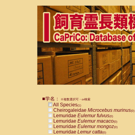
■学名：
※複数選択可・or検索
All Species
(1)
Cheirogaleidae
Microcebus murinus
(0)
Lemuridae
Eulemur fulvus
(0)
Lemuridae
Eulemur macaco
(0)
Lemuridae
Eulemur mongoz
(0)
Lemuridae
Lemur catta
(0)