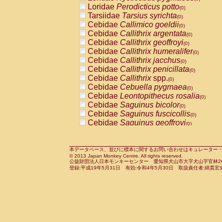
Pitheciidae
Callicebus cupreus
Loridae
Perodicticus potto
(0)
(0)
Pitheciidae
Callicebus donacophilus
Tarsiidae
Tarsius syrichta
(0
(0)
Pitheciidae
Callicebus moloch
Cebidae
Callimico goeldii
(0)
(0)
Pitheciidae
Callicebus torquatus
Cebidae
Callithrix argentata
(0)
(0)
Pitheciidae
Callicebus
spp.
Cebidae
Callithrix geoffroyi
(0)
(0)
Pitheciidae
Chiropotes satanas
Cebidae
Callithrix humeralifer
(0)
(0)
Pitheciidae
Pithecia monachus
Cebidae
Callithrix jacchus
(0)
(0)
Pitheciidae
Pithecia pithecia
Cebidae
Callithrix penicillata
(0)
(0)
Cercopithecidae
Cercocebus agilis
Cebidae
Callithrix
spp.
(0)
(0)
Cercopithecidae
Cercocebus galeritus
Cebidae
Cebuella pygmaea
(0)
Cercopithecidae
Cercocebus torquatu
Cebidae
Leontopithecus rosalia
(0)
Cercopithecidae
Cercocebus torquatus
Cebidae
Saguinus bicolor
(0)
Cercopithecidae
Cercocebus torquatu
Cebidae
Saguinus fuscicollis
(0)
Cercopithecidae
Cercocebus
hybrid
Cebidae
Saguinus geoffroyi
(0)
(0)
Cercopithecidae
Cercocebus
spp.
Cebidae
Saguinus imperator
(0)
(0)
Cercopithecidae
Lophocebus albigen
Cebidae
Saguinus labiatus
(0)
Cercopithecidae
Papio anubis
Cebidae
Saguinus leucopus
本データベース、並びに標本に関するお問い合わせはキュレーター・新宅勇太までお願い
(0)
(0)
© 2013 Japan Monkey Centre. All rights reserved.
Cercopithecidae
Papio cynocephalus
Cebidae
Saguinus midas
(
(0)
公益財団法人日本モンキーセンター 愛知県犬山市大字犬山字官林26番
Cercopithecidae
Papio hamadryas
Cebidae
Saguinus mystax
(0)
登録:平成19年5月31日 有効:令和4年5月30日 取扱責任者:綿貫宏
(0)
Cercopithecidae
Papio papio
Cebidae
Saguinus nigricollis
(0)
(0)
Cercopithecidae
Papio
spp.
Cebidae
Saguinus oedipus
(0)
(1)
Cercopithecidae
Mandrillus leucopha
Cebidae
Saguinus weddelli
(0)
Cercopithecidae
Mandrillus sphinx
Cebidae
Saguinus
spp.
(0)
(0)
Cercopithecidae
Theropithecus gelad
Cebidae
Aotus trivirgatus
(0)
Cercopithecidae
Macaca arctoides
Cebidae
Cebus albifrons
(0)
(0)