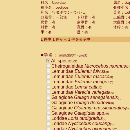
科名：Cebidae
Cebidae
Saguinus midas
属名：
Sa
(0)
種小名：
oedipus
亜種小名
Cebidae
Saguinus mystax
(0)
和名：ワタボウシパンシェ
英名：Cotto
Cebidae
Saguinus nigricollis
(0)
頭蓋骨：一部無
下顎骨：有
上腕骨：
Cebidae
Saguinus oedipus
(1)
尺骨：有
肩甲骨：有
大腿骨：
Cebidae
Saguinus weddelli
(0)
腓骨：有
寛骨：有
体幹：有
Cebidae
Saguinus
spp.
(0)
手：有
足：有
Cebidae
Aotus trivirgatus
(0)
Cebidae
Cebus albifrons
1 件中 1 件から 1 件を表示中
(0)
Cebidae
Cebus apella
(0)
Cebidae
Cebus capucinus
(0)
■学名：
Cebidae
Cebus nigrivittatus
※複数選択可・or検索
(0)
Cebidae
Cebus
spp.
All species
(0)
(1)
Cebidae
Saimiri boliviensis
Cheirogaleidae
Microcebus murinus
(0)
(0)
Cebidae
Saimiri sciureus
Lemuridae
Eulemur fulvus
(0)
(0)
Atelidae
Alouatta caraya
Lemuridae
Eulemur macaco
(0)
(0)
Atelidae
Alouatta fusca
Lemuridae
Eulemur mongoz
(0)
(0)
Atelidae
Alouatta seniculus
Lemuridae
Lemur catta
(0)
(0)
Atelidae
Alouatta
spp.
Lemuridae
Varecia variegata
(0)
(0)
Atelidae
Ateles belzebuth
Galagidae
Galago senegalensis
(0)
(0)
Atelidae
Ateles geoffroyi
Galagidae
Galago demidovii
(0)
(0)
Atelidae
Ateles paniscus
Galagidae
Otolemur crassicaudatus
(0)
(0)
Atelidae
Ateles
spp.
Galagidae
Galagidae
spp.
(0)
(0)
Atelidae
Lagothrix lagothricha
Loridae
Loris tardigradus
(0)
(0)
Atelidae
Lagothrix lagothricha cana
Loridae
Nycticebus coucang
(0)
(0)
Pitheciidae
Cacajao calvus rubicundu
Loridae
Nycticebus pygmaeus
(0)