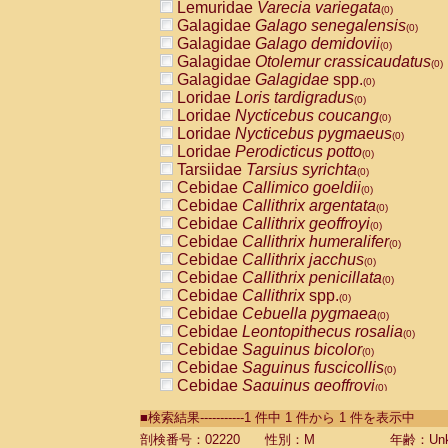
Lemuridae
Varecia variegata
(0)
Galagidae
Galago senegalensis
(0)
Galagidae
Galago demidovii
(0)
Galagidae
Otolemur crassicaudatus
(0)
Galagidae
Galagidae
spp.
(0)
Loridae
Loris tardigradus
(0)
Loridae
Nycticebus coucang
(0)
Loridae
Nycticebus pygmaeus
(0)
Loridae
Perodicticus potto
(0)
Tarsiidae
Tarsius syrichta
(0)
Cebidae
Callimico goeldii
(0)
Cebidae
Callithrix argentata
(0)
Cebidae
Callithrix geoffroyi
(0)
Cebidae
Callithrix humeralifer
(0)
Cebidae
Callithrix jacchus
(0)
Cebidae
Callithrix penicillata
(0)
Cebidae
Callithrix
spp.
(0)
Cebidae
Cebuella pygmaea
(0)
Cebidae
Leontopithecus rosalia
(0)
Cebidae
Saguinus bicolor
(0)
Cebidae
Saguinus fuscicollis
(0)
Cebidae
Saguinus geoffroyi
(0)
Cebidae
Saguinus imperator
(0)
■検索結果-----------1 件中 1 件から 1 件を表示中
Cebidae
Saguinus labiatus
(0)
Cebidae
Saguinus leucopus
剖検番号：02220
性別：M
年齢：Unk
(0)