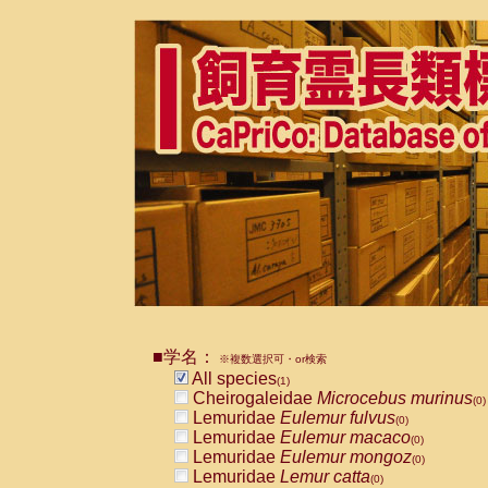
■学名：
※複数選択可・or検索
All species
(1)
Cheirogaleidae
Microcebus murinus
(0)
Lemuridae
Eulemur fulvus
(0)
Lemuridae
Eulemur macaco
(0)
Lemuridae
Eulemur mongoz
(0)
Lemuridae
Lemur catta
(0)