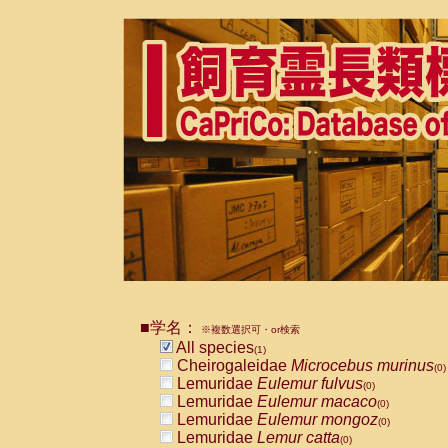
■学名：
※複数選択可・or検索
All species
(1)
Cheirogaleidae
Microcebus murinus
(0)
Lemuridae
Eulemur fulvus
(0)
Lemuridae
Eulemur macaco
(0)
Lemuridae
Eulemur mongoz
(0)
Lemuridae
Lemur catta
(0)