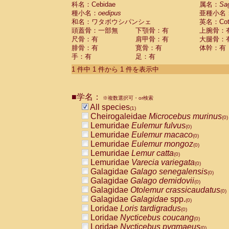
科名：Cebidae
Cebidae
Saguinus midas
属名：
Sa
(0)
種小名：
oedipus
亜種小名
Cebidae
Saguinus mystax
(0)
和名：ワタボウシパンシェ
英名：Cotto
Cebidae
Saguinus nigricollis
(0)
頭蓋骨：一部無
下顎骨：有
上腕骨：
Cebidae
Saguinus oedipus
(1)
尺骨：有
肩甲骨：有
大腿骨：
Cebidae
Saguinus weddelli
(0)
腓骨：有
寛骨：有
体幹：有
Cebidae
Saguinus
spp.
(0)
手：有
足：有
Cebidae
Aotus trivirgatus
(0)
Cebidae
Cebus albifrons
1 件中 1 件から 1 件を表示中
(0)
Cebidae
Cebus apella
(0)
Cebidae
Cebus capucinus
(0)
■学名：
Cebidae
Cebus nigrivittatus
※複数選択可・or検索
(0)
Cebidae
Cebus
spp.
All species
(0)
(1)
Cebidae
Saimiri boliviensis
Cheirogaleidae
Microcebus murinus
(0)
(0)
Cebidae
Saimiri sciureus
Lemuridae
Eulemur fulvus
(0)
(0)
Atelidae
Alouatta caraya
Lemuridae
Eulemur macaco
(0)
(0)
Atelidae
Alouatta fusca
Lemuridae
Eulemur mongoz
(0)
(0)
Atelidae
Alouatta seniculus
Lemuridae
Lemur catta
(0)
(0)
Atelidae
Alouatta
spp.
Lemuridae
Varecia variegata
(0)
(0)
Atelidae
Ateles belzebuth
Galagidae
Galago senegalensis
(0)
(0)
Atelidae
Ateles geoffroyi
Galagidae
Galago demidovii
(0)
(0)
Atelidae
Ateles paniscus
Galagidae
Otolemur crassicaudatus
(0)
(0)
Atelidae
Ateles
spp.
Galagidae
Galagidae
spp.
(0)
(0)
Atelidae
Lagothrix lagothricha
Loridae
Loris tardigradus
(0)
(0)
Atelidae
Lagothrix lagothricha cana
Loridae
Nycticebus coucang
(0)
(0)
Pitheciidae
Cacajao calvus rubicundu
Loridae
Nycticebus pygmaeus
(0)