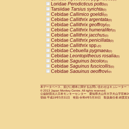
Pitheciidae
Callicebus cupreus
Loridae
Perodicticus potto
(0)
(0)
Pitheciidae
Callicebus donacophilus
Tarsiidae
Tarsius syrichta
(0
(0)
Pitheciidae
Callicebus moloch
Cebidae
Callimico goeldii
(0)
(0)
Pitheciidae
Callicebus torquatus
Cebidae
Callithrix argentata
(0)
(0)
Pitheciidae
Callicebus
spp.
Cebidae
Callithrix geoffroyi
(0)
(0)
Pitheciidae
Chiropotes satanas
Cebidae
Callithrix humeralifer
(0)
(0)
Pitheciidae
Pithecia monachus
Cebidae
Callithrix jacchus
(0)
(0)
Pitheciidae
Pithecia pithecia
Cebidae
Callithrix penicillata
(0)
(0)
Cercopithecidae
Cercocebus agilis
Cebidae
Callithrix
spp.
(0)
(0)
Cercopithecidae
Cercocebus galeritus
Cebidae
Cebuella pygmaea
(0)
Cercopithecidae
Cercocebus torquatu
Cebidae
Leontopithecus rosalia
(0)
Cercopithecidae
Cercocebus torquatus
Cebidae
Saguinus bicolor
(0)
Cercopithecidae
Cercocebus torquatu
Cebidae
Saguinus fuscicollis
(0)
Cercopithecidae
Cercocebus
hybrid
Cebidae
Saguinus geoffroyi
(0)
(0)
Cercopithecidae
Cercocebus
spp.
Cebidae
Saguinus imperator
(0)
(0)
Cercopithecidae
Lophocebus albigen
Cebidae
Saguinus labiatus
(0)
Cercopithecidae
Papio anubis
Cebidae
Saguinus leucopus
本データベース、並びに標本に関するお問い合わせはキュレーター・新宅勇太までお願い
(0)
(0)
© 2013 Japan Monkey Centre. All rights reserved.
Cercopithecidae
Papio cynocephalus
Cebidae
Saguinus midas
(
(0)
公益財団法人日本モンキーセンター 愛知県犬山市大字犬山字官林26番
Cercopithecidae
Papio hamadryas
Cebidae
Saguinus mystax
(0)
登録:平成19年5月31日 有効:令和4年5月30日 取扱責任者:綿貫宏
(0)
Cercopithecidae
Papio papio
Cebidae
Saguinus nigricollis
(0)
(0)
Cercopithecidae
Papio
spp.
Cebidae
Saguinus oedipus
(0)
(1)
Cercopithecidae
Mandrillus leucopha
Cebidae
Saguinus weddelli
(0)
Cercopithecidae
Mandrillus sphinx
Cebidae
Saguinus
spp.
(0)
(0)
Cercopithecidae
Theropithecus gelad
Cebidae
Aotus trivirgatus
(0)
Cercopithecidae
Macaca arctoides
Cebidae
Cebus albifrons
(0)
(0)