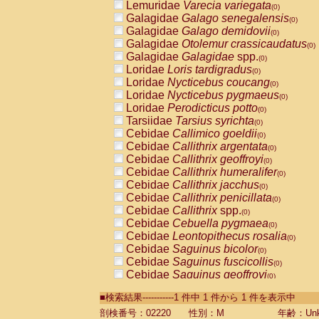
Lemuridae
Varecia variegata
(0)
Galagidae
Galago senegalensis
(0)
Galagidae
Galago demidovii
(0)
Galagidae
Otolemur crassicaudatus
(0)
Galagidae
Galagidae
spp.
(0)
Loridae
Loris tardigradus
(0)
Loridae
Nycticebus coucang
(0)
Loridae
Nycticebus pygmaeus
(0)
Loridae
Perodicticus potto
(0)
Tarsiidae
Tarsius syrichta
(0)
Cebidae
Callimico goeldii
(0)
Cebidae
Callithrix argentata
(0)
Cebidae
Callithrix geoffroyi
(0)
Cebidae
Callithrix humeralifer
(0)
Cebidae
Callithrix jacchus
(0)
Cebidae
Callithrix penicillata
(0)
Cebidae
Callithrix
spp.
(0)
Cebidae
Cebuella pygmaea
(0)
Cebidae
Leontopithecus rosalia
(0)
Cebidae
Saguinus bicolor
(0)
Cebidae
Saguinus fuscicollis
(0)
Cebidae
Saguinus geoffroyi
(0)
Cebidae
Saguinus imperator
(0)
■検索結果-----------1 件中 1 件から 1 件を表示中
Cebidae
Saguinus labiatus
(0)
Cebidae
Saguinus leucopus
剖検番号：02220
性別：M
年齢：Unk
(0)