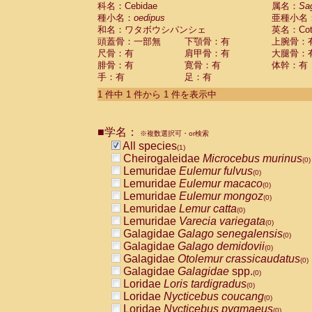
科名：Cebidae
Cebidae
Saguinus midas
属名：
Sa
(0)
種小名：
oedipus
亜種小名
Cebidae
Saguinus mystax
(0)
和名：ワタボウシパンシェ
英名：Cotto
Cebidae
Saguinus nigricollis
(0)
頭蓋骨：一部無
下顎骨：有
上腕骨：
Cebidae
Saguinus oedipus
(1)
尺骨：有
肩甲骨：有
大腿骨：
Cebidae
Saguinus weddelli
(0)
腓骨：有
寛骨：有
体幹：有
Cebidae
Saguinus
spp.
(0)
手：有
足：有
Cebidae
Aotus trivirgatus
(0)
Cebidae
Cebus albifrons
1 件中 1 件から 1 件を表示中
(0)
Cebidae
Cebus apella
(0)
Cebidae
Cebus capucinus
(0)
■学名：
Cebidae
Cebus nigrivittatus
※複数選択可・or検索
(0)
Cebidae
Cebus
spp.
All species
(0)
(1)
Cebidae
Saimiri boliviensis
Cheirogaleidae
Microcebus murinus
(0)
(0)
Cebidae
Saimiri sciureus
Lemuridae
Eulemur fulvus
(0)
(0)
Atelidae
Alouatta caraya
Lemuridae
Eulemur macaco
(0)
(0)
Atelidae
Alouatta fusca
Lemuridae
Eulemur mongoz
(0)
(0)
Atelidae
Alouatta seniculus
Lemuridae
Lemur catta
(0)
(0)
Atelidae
Alouatta
spp.
Lemuridae
Varecia variegata
(0)
(0)
Atelidae
Ateles belzebuth
Galagidae
Galago senegalensis
(0)
(0)
Atelidae
Ateles geoffroyi
Galagidae
Galago demidovii
(0)
(0)
Atelidae
Ateles paniscus
Galagidae
Otolemur crassicaudatus
(0)
(0)
Atelidae
Ateles
spp.
Galagidae
Galagidae
spp.
(0)
(0)
Atelidae
Lagothrix lagothricha
Loridae
Loris tardigradus
(0)
(0)
Atelidae
Lagothrix lagothricha cana
Loridae
Nycticebus coucang
(0)
(0)
Pitheciidae
Cacajao calvus rubicundu
Loridae
Nycticebus pygmaeus
(0)