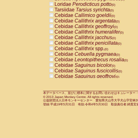
Pitheciidae
Callicebus cupreus
Loridae
Perodicticus potto
(0)
(0)
Pitheciidae
Callicebus donacophilus
Tarsiidae
Tarsius syrichta
(0
(0)
Pitheciidae
Callicebus moloch
Cebidae
Callimico goeldii
(0)
(0)
Pitheciidae
Callicebus torquatus
Cebidae
Callithrix argentata
(0)
(0)
Pitheciidae
Callicebus
spp.
Cebidae
Callithrix geoffroyi
(0)
(0)
Pitheciidae
Chiropotes satanas
Cebidae
Callithrix humeralifer
(0)
(0)
Pitheciidae
Pithecia monachus
Cebidae
Callithrix jacchus
(0)
(0)
Pitheciidae
Pithecia pithecia
Cebidae
Callithrix penicillata
(0)
(0)
Cercopithecidae
Cercocebus agilis
Cebidae
Callithrix
spp.
(0)
(0)
Cercopithecidae
Cercocebus galeritus
Cebidae
Cebuella pygmaea
(0)
Cercopithecidae
Cercocebus torquatu
Cebidae
Leontopithecus rosalia
(0)
Cercopithecidae
Cercocebus torquatus
Cebidae
Saguinus bicolor
(0)
Cercopithecidae
Cercocebus torquatu
Cebidae
Saguinus fuscicollis
(0)
Cercopithecidae
Cercocebus
hybrid
Cebidae
Saguinus geoffroyi
(0)
(0)
Cercopithecidae
Cercocebus
spp.
Cebidae
Saguinus imperator
(0)
(0)
Cercopithecidae
Lophocebus albigen
Cebidae
Saguinus labiatus
(0)
Cercopithecidae
Papio anubis
Cebidae
Saguinus leucopus
本データベース、並びに標本に関するお問い合わせはキュレーター・新宅勇太までお願い
(0)
(0)
© 2013 Japan Monkey Centre. All rights reserved.
Cercopithecidae
Papio cynocephalus
Cebidae
Saguinus midas
(
(0)
公益財団法人日本モンキーセンター 愛知県犬山市大字犬山字官林26番
Cercopithecidae
Papio hamadryas
Cebidae
Saguinus mystax
(0)
登録:平成19年5月31日 有効:令和4年5月30日 取扱責任者:綿貫宏
(0)
Cercopithecidae
Papio papio
Cebidae
Saguinus nigricollis
(0)
(0)
Cercopithecidae
Papio
spp.
Cebidae
Saguinus oedipus
(0)
(1)
Cercopithecidae
Mandrillus leucopha
Cebidae
Saguinus weddelli
(0)
Cercopithecidae
Mandrillus sphinx
Cebidae
Saguinus
spp.
(0)
(0)
Cercopithecidae
Theropithecus gelad
Cebidae
Aotus trivirgatus
(0)
Cercopithecidae
Macaca arctoides
Cebidae
Cebus albifrons
(0)
(0)