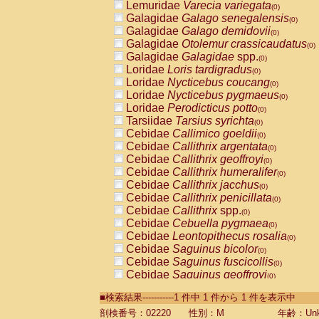
Lemuridae
Varecia variegata
(0)
Galagidae
Galago senegalensis
(0)
Galagidae
Galago demidovii
(0)
Galagidae
Otolemur crassicaudatus
(0)
Galagidae
Galagidae
spp.
(0)
Loridae
Loris tardigradus
(0)
Loridae
Nycticebus coucang
(0)
Loridae
Nycticebus pygmaeus
(0)
Loridae
Perodicticus potto
(0)
Tarsiidae
Tarsius syrichta
(0)
Cebidae
Callimico goeldii
(0)
Cebidae
Callithrix argentata
(0)
Cebidae
Callithrix geoffroyi
(0)
Cebidae
Callithrix humeralifer
(0)
Cebidae
Callithrix jacchus
(0)
Cebidae
Callithrix penicillata
(0)
Cebidae
Callithrix
spp.
(0)
Cebidae
Cebuella pygmaea
(0)
Cebidae
Leontopithecus rosalia
(0)
Cebidae
Saguinus bicolor
(0)
Cebidae
Saguinus fuscicollis
(0)
Cebidae
Saguinus geoffroyi
(0)
Cebidae
Saguinus imperator
(0)
■検索結果-----------1 件中 1 件から 1 件を表示中
Cebidae
Saguinus labiatus
(0)
Cebidae
Saguinus leucopus
剖検番号：02220
性別：M
年齢：Unk
(0)