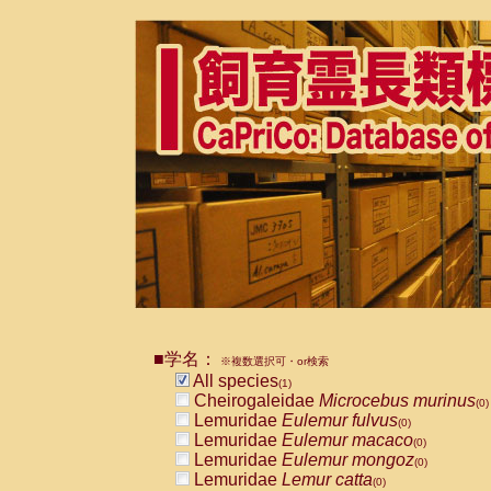
■学名：
※複数選択可・or検索
All species
(1)
Cheirogaleidae
Microcebus murinus
(0)
Lemuridae
Eulemur fulvus
(0)
Lemuridae
Eulemur macaco
(0)
Lemuridae
Eulemur mongoz
(0)
Lemuridae
Lemur catta
(0)