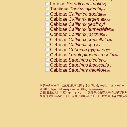
Pitheciidae
Callicebus cupreus
Loridae
Perodicticus potto
(0)
(0)
Pitheciidae
Callicebus donacophilus
Tarsiidae
Tarsius syrichta
(0
(0)
Pitheciidae
Callicebus moloch
Cebidae
Callimico goeldii
(0)
(0)
Pitheciidae
Callicebus torquatus
Cebidae
Callithrix argentata
(0)
(0)
Pitheciidae
Callicebus
spp.
Cebidae
Callithrix geoffroyi
(0)
(0)
Pitheciidae
Chiropotes satanas
Cebidae
Callithrix humeralifer
(0)
(0)
Pitheciidae
Pithecia monachus
Cebidae
Callithrix jacchus
(0)
(0)
Pitheciidae
Pithecia pithecia
Cebidae
Callithrix penicillata
(0)
(0)
Cercopithecidae
Cercocebus agilis
Cebidae
Callithrix
spp.
(0)
(0)
Cercopithecidae
Cercocebus galeritus
Cebidae
Cebuella pygmaea
(0)
Cercopithecidae
Cercocebus torquatu
Cebidae
Leontopithecus rosalia
(0)
Cercopithecidae
Cercocebus torquatus
Cebidae
Saguinus bicolor
(0)
Cercopithecidae
Cercocebus torquatu
Cebidae
Saguinus fuscicollis
(0)
Cercopithecidae
Cercocebus
hybrid
Cebidae
Saguinus geoffroyi
(0)
(0)
Cercopithecidae
Cercocebus
spp.
Cebidae
Saguinus imperator
(0)
(0)
Cercopithecidae
Lophocebus albigen
Cebidae
Saguinus labiatus
(0)
Cercopithecidae
Papio anubis
Cebidae
Saguinus leucopus
本データベース、並びに標本に関するお問い合わせはキュレーター・新宅勇太までお願い
(0)
(0)
© 2013 Japan Monkey Centre. All rights reserved.
Cercopithecidae
Papio cynocephalus
Cebidae
Saguinus midas
(
(0)
公益財団法人日本モンキーセンター 愛知県犬山市大字犬山字官林26番
Cercopithecidae
Papio hamadryas
Cebidae
Saguinus mystax
(0)
登録:平成19年5月31日 有効:令和4年5月30日 取扱責任者:綿貫宏
(0)
Cercopithecidae
Papio papio
Cebidae
Saguinus nigricollis
(0)
(0)
Cercopithecidae
Papio
spp.
Cebidae
Saguinus oedipus
(0)
(1)
Cercopithecidae
Mandrillus leucopha
Cebidae
Saguinus weddelli
(0)
Cercopithecidae
Mandrillus sphinx
Cebidae
Saguinus
spp.
(0)
(0)
Cercopithecidae
Theropithecus gelad
Cebidae
Aotus trivirgatus
(0)
Cercopithecidae
Macaca arctoides
Cebidae
Cebus albifrons
(0)
(0)