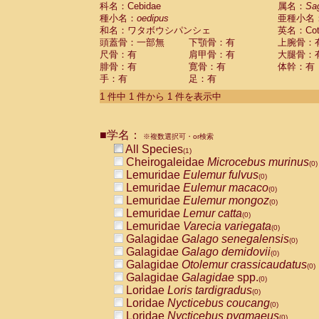
科名：Cebidae
Cebidae
Saguinus midas
属名：
Sa
(0)
種小名：
oedipus
亜種小名
Cebidae
Saguinus mystax
(0)
和名：ワタボウシパンシェ
英名：Cotto
Cebidae
Saguinus nigricollis
(0)
頭蓋骨：一部無
下顎骨：有
上腕骨：
Cebidae
Saguinus oedipus
(1)
尺骨：有
肩甲骨：有
大腿骨：
Cebidae
Saguinus weddelli
(0)
腓骨：有
寛骨：有
体幹：有
Cebidae
Saguinus
spp.
(0)
手：有
足：有
Cebidae
Aotus trivirgatus
(0)
Cebidae
Cebus albifrons
1 件中 1 件から 1 件を表示中
(0)
Cebidae
Cebus apella
(0)
Cebidae
Cebus capucinus
(0)
■学名：
Cebidae
Cebus nigrivittatus
※複数選択可・or検索
(0)
Cebidae
Cebus
spp.
All Species
(0)
(1)
Cebidae
Saimiri boliviensis
Cheirogaleidae
Microcebus murinus
(0)
(0)
Cebidae
Saimiri sciureus
Lemuridae
Eulemur fulvus
(0)
(0)
Atelidae
Alouatta caraya
Lemuridae
Eulemur macaco
(0)
(0)
Atelidae
Alouatta fusca
Lemuridae
Eulemur mongoz
(0)
(0)
Atelidae
Alouatta seniculus
Lemuridae
Lemur catta
(0)
(0)
Atelidae
Alouatta
spp.
Lemuridae
Varecia variegata
(0)
(0)
Atelidae
Ateles belzebuth
Galagidae
Galago senegalensis
(0)
(0)
Atelidae
Ateles geoffroyi
Galagidae
Galago demidovii
(0)
(0)
Atelidae
Ateles paniscus
Galagidae
Otolemur crassicaudatus
(0)
(0)
Atelidae
Ateles
spp.
Galagidae
Galagidae
spp.
(0)
(0)
Atelidae
Lagothrix lagothricha
Loridae
Loris tardigradus
(0)
(0)
Atelidae
Lagothrix lagothricha cana
Loridae
Nycticebus coucang
(0)
(0)
Pitheciidae
Cacajao calvus rubicundu
Loridae
Nycticebus pygmaeus
(0)