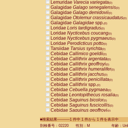
Lemuridae
Varecia variegata
(0)
Galagidae
Galago senegalensis
(0)
Galagidae
Galago demidovii
(0)
Galagidae
Otolemur crassicaudatus
(0)
Galagidae
Galagidae
spp.
(0)
Loridae
Loris tardigradus
(0)
Loridae
Nycticebus coucang
(0)
Loridae
Nycticebus pygmaeus
(0)
Loridae
Perodicticus potto
(0)
Tarsiidae
Tarsius syrichta
(0)
Cebidae
Callimico goeldii
(0)
Cebidae
Callithrix argentata
(0)
Cebidae
Callithrix geoffroyi
(0)
Cebidae
Callithrix humeralifer
(0)
Cebidae
Callithrix jacchus
(0)
Cebidae
Callithrix penicillata
(0)
Cebidae
Callithrix
spp.
(0)
Cebidae
Cebuella pygmaea
(0)
Cebidae
Leontopithecus rosalia
(0)
Cebidae
Saguinus bicolor
(0)
Cebidae
Saguinus fuscicollis
(0)
Cebidae
Saguinus geoffroyi
(0)
Cebidae
Saguinus imperator
(0)
■検索結果-----------1 件中 1 件から 1 件を表示中
Cebidae
Saguinus labiatus
(0)
Cebidae
Saguinus leucopus
剖検番号：02220
性別：M
年齢：Unk
(0)