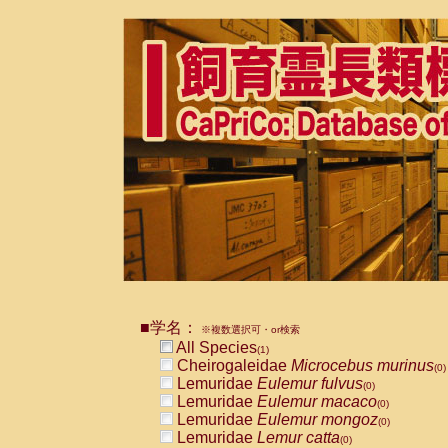
■学名：
※複数選択可・or検索
All Species
(1)
Cheirogaleidae
Microcebus murinus
(0)
Lemuridae
Eulemur fulvus
(0)
Lemuridae
Eulemur macaco
(0)
Lemuridae
Eulemur mongoz
(0)
Lemuridae
Lemur catta
(0)