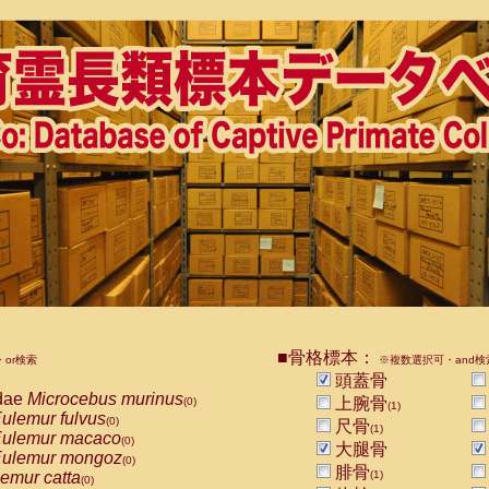
■骨格標本：
or検索
※複数選択可・and検
頭蓋骨
dae
Microcebus murinus
上腕骨
(0)
(1)
ulemur fulvus
(0)
尺骨
(1)
ulemur macaco
(0)
大腿骨
ulemur mongoz
(0)
腓骨
emur catta
(1)
(0)