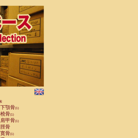
索
下顎骨
(1)
橈骨
(1)
肩甲骨
(1)
脛骨
寛骨
(1)