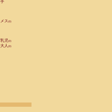
手
メス
(0)
乳児
(0)
大人
(0)