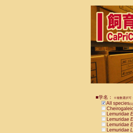
■学名：
※複数選択可・
All species
(1)
Cheirogalei
Lemuridae
E
Lemuridae
E
Lemuridae
E
Lemuridae
L