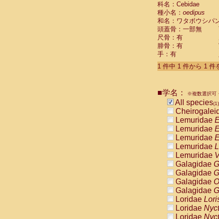
科名：Cebidae
Cebidae
Sa
種小名：
oedipus
Cebidae
Sa
和名：ワタボウシパ
Cebidae
Sag
頭蓋骨：一部無
Cebidae
Sa
尺骨：有
Cebidae
Sag
腓骨：有
Cebidae
Sa
手：有
Cebidae
Aot
Cebidae
Ceb
1 件中 1 件から 1 
Cebidae
Ceb
Cebidae
Ce
■学名：
Cebidae
Ceb
※複数選択可・
Cebidae
Ce
All species
(1)
Cebidae
Sai
Cheirogalei
Cebidae
Sai
Lemuridae
E
Atelidae
Alo
Lemuridae
E
Atelidae
Alo
Lemuridae
E
Atelidae
Alo
Lemuridae
L
Atelidae
Alo
Lemuridae
V
Atelidae
Ate
Galagidae
G
Atelidae
Ate
Galagidae
G
Atelidae
Ate
Galagidae
O
Atelidae
Ate
Galagidae
G
Atelidae
Lag
Loridae
Lori
Atelidae
Lag
Loridae
Nyc
Pitheciidae
Loridae
Nyc