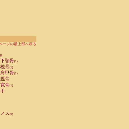
ページの最上部へ戻る
索
下顎骨
(1)
橈骨
(1)
肩甲骨
(1)
脛骨
寛骨
(1)
手
メス
(0)