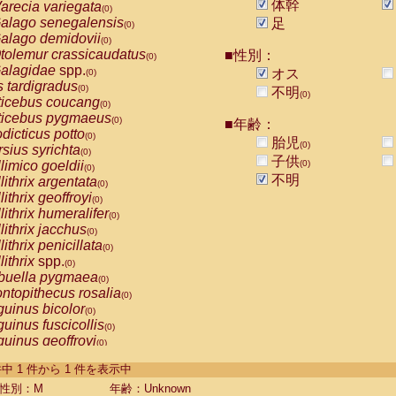
体幹
arecia variegata
(0)
alago senegalensis
足
(0)
alago demidovii
(0)
tolemur crassicaudatus
■性別：
(0)
alagidae
spp.
オス
(0)
s tardigradus
(0)
不明
(0)
ticebus coucang
(0)
ticebus pygmaeus
(0)
■年齢：
dicticus potto
(0)
胎児
(0)
rsius syrichta
(0)
子供
limico goeldii
(0)
(0)
不明
lithrix argentata
(0)
lithrix geoffroyi
(0)
lithrix humeralifer
(0)
lithrix jacchus
(0)
lithrix penicillata
(0)
lithrix
spp.
(0)
buella pygmaea
(0)
ntopithecus rosalia
(0)
uinus bicolor
(0)
uinus fuscicollis
(0)
uinus geoffroyi
(0)
uinus imperator
(0)
-1 件中 1 件から 1 件を表示中
uinus labiatus
(0)
guinus leucopus
性別：M
年齢：Unknown
(0)