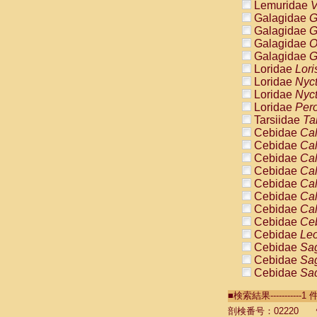
Lemuridae
V
Galagidae
G
Galagidae
G
Galagidae
O
Galagidae
G
Loridae
Lori
Loridae
Nyc
Loridae
Nyc
Loridae
Pero
Tarsiidae
Ta
Cebidae
Cal
Cebidae
Cal
Cebidae
Cal
Cebidae
Cal
Cebidae
Cal
Cebidae
Cal
Cebidae
Cal
Cebidae
Ce
Cebidae
Leo
Cebidae
Sag
Cebidae
Sag
Cebidae
Sag
Cebidae
Sag
■検索結果----------
Cebidae
Sag
Cebidae
Sa
剖検番号：02220