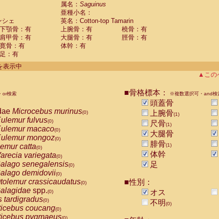
guinus midas
属名：
Saguinus
(0)
亜種小名：
guinus mystax
(0)
ンシェ
英名：Cotton-top Tamarin
uinus nigricollis
(0)
下顎骨：有
上腕骨：有
橈骨：有
guinus oedipus
(1)
肩甲骨：有
大腿骨：有
脛骨：有
uinus weddelli
(0)
寛骨：有
体幹：有
guinus
spp.
(0)
足：有
us trivirgatus
(0)
us albifrons
件を表示中
(0)
us apella
▲この
(0)
bus capucinus
(0)
us nigrivittatus
■骨格標本：
or検索
(0)
※複数選択可・and検
bus
spp.
頭蓋骨
(0)
miri boliviensis
dae
Microcebus murinus
(0)
上腕骨
(0)
(1)
miri sciureus
ulemur fulvus
(0)
(0)
尺骨
(1)
uatta caraya
ulemur macaco
(0)
(0)
大腿骨
uatta fusca
ulemur mongoz
(0)
(0)
腓骨
uatta seniculus
emur catta
(1)
(0)
(0)
uatta
spp.
体幹
arecia variegata
(0)
(0)
les belzebuth
alago senegalensis
足
(0)
(0)
les geoffroyi
alago demidovii
(0)
(0)
les paniscus
tolemur crassicaudatus
■性別：
(0)
(0)
les
spp.
alagidae
spp.
(0)
オス
(0)
othrix lagothricha
s tardigradus
(0)
(0)
不明
(0)
othrix lagothricha cana
ticebus coucang
(0)
(0)
Cacajao calvus rubicundus
ticebus pygmaeus
(0)
(0)