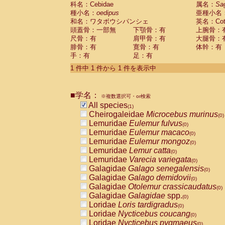
科名：Cebidae
Cebidae
Saguinus midas
属名：
Sa
(0)
種小名：
oedipus
亜種小名
Cebidae
Saguinus mystax
(0)
和名：ワタボウシパンシェ
英名：Cotto
Cebidae
Saguinus nigricollis
(0)
頭蓋骨：一部無
下顎骨：有
上腕骨：
Cebidae
Saguinus oedipus
(1)
尺骨：有
肩甲骨：有
大腿骨：
Cebidae
Saguinus weddelli
(0)
腓骨：有
寛骨：有
体幹：有
Cebidae
Saguinus
spp.
(0)
手：有
足：有
Cebidae
Aotus trivirgatus
(0)
Cebidae
Cebus albifrons
1 件中 1 件から 1 件を表示中
(0)
Cebidae
Cebus apella
(0)
Cebidae
Cebus capucinus
(0)
■学名：
Cebidae
Cebus nigrivittatus
※複数選択可・or検索
(0)
Cebidae
Cebus
spp.
All species
(0)
(1)
Cebidae
Saimiri boliviensis
Cheirogaleidae
Microcebus murinus
(0)
(0)
Cebidae
Saimiri sciureus
Lemuridae
Eulemur fulvus
(0)
(0)
Atelidae
Alouatta caraya
Lemuridae
Eulemur macaco
(0)
(0)
Atelidae
Alouatta fusca
Lemuridae
Eulemur mongoz
(0)
(0)
Atelidae
Alouatta seniculus
Lemuridae
Lemur catta
(0)
(0)
Atelidae
Alouatta
spp.
Lemuridae
Varecia variegata
(0)
(0)
Atelidae
Ateles belzebuth
Galagidae
Galago senegalensis
(0)
(0)
Atelidae
Ateles geoffroyi
Galagidae
Galago demidovii
(0)
(0)
Atelidae
Ateles paniscus
Galagidae
Otolemur crassicaudatus
(0)
(0)
Atelidae
Ateles
spp.
Galagidae
Galagidae
spp.
(0)
(0)
Atelidae
Lagothrix lagothricha
Loridae
Loris tardigradus
(0)
(0)
Atelidae
Lagothrix lagothricha cana
Loridae
Nycticebus coucang
(0)
(0)
Pitheciidae
Cacajao calvus rubicundu
Loridae
Nycticebus pygmaeus
(0)