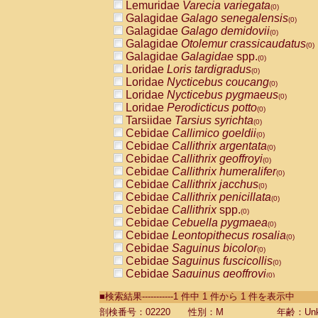
Lemuridae
Varecia variegata
(0)
Galagidae
Galago senegalensis
(0)
Galagidae
Galago demidovii
(0)
Galagidae
Otolemur crassicaudatus
(0)
Galagidae
Galagidae
spp.
(0)
Loridae
Loris tardigradus
(0)
Loridae
Nycticebus coucang
(0)
Loridae
Nycticebus pygmaeus
(0)
Loridae
Perodicticus potto
(0)
Tarsiidae
Tarsius syrichta
(0)
Cebidae
Callimico goeldii
(0)
Cebidae
Callithrix argentata
(0)
Cebidae
Callithrix geoffroyi
(0)
Cebidae
Callithrix humeralifer
(0)
Cebidae
Callithrix jacchus
(0)
Cebidae
Callithrix penicillata
(0)
Cebidae
Callithrix
spp.
(0)
Cebidae
Cebuella pygmaea
(0)
Cebidae
Leontopithecus rosalia
(0)
Cebidae
Saguinus bicolor
(0)
Cebidae
Saguinus fuscicollis
(0)
Cebidae
Saguinus geoffroyi
(0)
Cebidae
Saguinus imperator
(0)
■検索結果-----------1 件中 1 件から 1 件を表示中
Cebidae
Saguinus labiatus
(0)
Cebidae
Saguinus leucopus
剖検番号：02220
性別：M
年齢：Unk
(0)