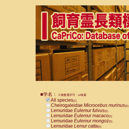
■学名：
※複数選択可・or検索
All species
(1)
Cheirogaleidae
Microcebus murinus
(0)
Lemuridae
Eulemur fulvus
(0)
Lemuridae
Eulemur macaco
(0)
Lemuridae
Eulemur mongoz
(0)
Lemuridae
Lemur catta
(0)