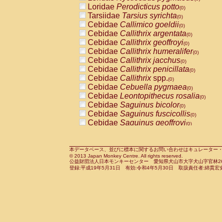
Pitheciidae
Callicebus cupreus
Loridae
Perodicticus potto
(0)
(0)
Pitheciidae
Callicebus donacophilus
Tarsiidae
Tarsius syrichta
(0
(0)
Pitheciidae
Callicebus moloch
Cebidae
Callimico goeldii
(0)
(0)
Pitheciidae
Callicebus torquatus
Cebidae
Callithrix argentata
(0)
(0)
Pitheciidae
Callicebus
spp.
Cebidae
Callithrix geoffroyi
(0)
(0)
Pitheciidae
Chiropotes satanas
Cebidae
Callithrix humeralifer
(0)
(0)
Pitheciidae
Pithecia monachus
Cebidae
Callithrix jacchus
(0)
(0)
Pitheciidae
Pithecia pithecia
Cebidae
Callithrix penicillata
(0)
(0)
Cercopithecidae
Cercocebus agilis
Cebidae
Callithrix
spp.
(0)
(0)
Cercopithecidae
Cercocebus galeritus
Cebidae
Cebuella pygmaea
(0)
Cercopithecidae
Cercocebus torquatu
Cebidae
Leontopithecus rosalia
(0)
Cercopithecidae
Cercocebus torquatus
Cebidae
Saguinus bicolor
(0)
Cercopithecidae
Cercocebus torquatu
Cebidae
Saguinus fuscicollis
(0)
Cercopithecidae
Cercocebus
hybrid
Cebidae
Saguinus geoffroyi
(0)
(0)
Cercopithecidae
Cercocebus
spp.
Cebidae
Saguinus imperator
(0)
(0)
Cercopithecidae
Lophocebus albigen
Cebidae
Saguinus labiatus
(0)
Cercopithecidae
Papio anubis
Cebidae
Saguinus leucopus
本データベース、並びに標本に関するお問い合わせはキュレーター・新宅勇太までお願い
(0)
(0)
© 2013 Japan Monkey Centre. All rights reserved.
Cercopithecidae
Papio cynocephalus
Cebidae
Saguinus midas
(
(0)
公益財団法人日本モンキーセンター 愛知県犬山市大字犬山字官林26番
Cercopithecidae
Papio hamadryas
Cebidae
Saguinus mystax
(0)
登録:平成19年5月31日 有効:令和4年5月30日 取扱責任者:綿貫宏
(0)
Cercopithecidae
Papio papio
Cebidae
Saguinus nigricollis
(0)
(0)
Cercopithecidae
Papio
spp.
Cebidae
Saguinus oedipus
(0)
(1)
Cercopithecidae
Mandrillus leucopha
Cebidae
Saguinus weddelli
(0)
Cercopithecidae
Mandrillus sphinx
Cebidae
Saguinus
spp.
(0)
(0)
Cercopithecidae
Theropithecus gelad
Cebidae
Aotus trivirgatus
(0)
Cercopithecidae
Macaca arctoides
Cebidae
Cebus albifrons
(0)
(0)