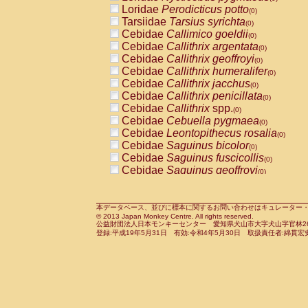
Pitheciidae
Callicebus cupreus
Loridae
Perodicticus potto
(0)
(0)
Pitheciidae
Callicebus donacophilus
Tarsiidae
Tarsius syrichta
(0
(0)
Pitheciidae
Callicebus moloch
Cebidae
Callimico goeldii
(0)
(0)
Pitheciidae
Callicebus torquatus
Cebidae
Callithrix argentata
(0)
(0)
Pitheciidae
Callicebus
spp.
Cebidae
Callithrix geoffroyi
(0)
(0)
Pitheciidae
Chiropotes satanas
Cebidae
Callithrix humeralifer
(0)
(0)
Pitheciidae
Pithecia monachus
Cebidae
Callithrix jacchus
(0)
(0)
Pitheciidae
Pithecia pithecia
Cebidae
Callithrix penicillata
(0)
(0)
Cercopithecidae
Cercocebus agilis
Cebidae
Callithrix
spp.
(0)
(0)
Cercopithecidae
Cercocebus galeritus
Cebidae
Cebuella pygmaea
(0)
Cercopithecidae
Cercocebus torquatu
Cebidae
Leontopithecus rosalia
(0)
Cercopithecidae
Cercocebus torquatus
Cebidae
Saguinus bicolor
(0)
Cercopithecidae
Cercocebus torquatu
Cebidae
Saguinus fuscicollis
(0)
Cercopithecidae
Cercocebus
hybrid
Cebidae
Saguinus geoffroyi
(0)
(0)
Cercopithecidae
Cercocebus
spp.
Cebidae
Saguinus imperator
(0)
(0)
Cercopithecidae
Lophocebus albigen
Cebidae
Saguinus labiatus
(0)
Cercopithecidae
Papio anubis
Cebidae
Saguinus leucopus
本データベース、並びに標本に関するお問い合わせはキュレーター・新宅勇太までお願い
(0)
(0)
© 2013 Japan Monkey Centre. All rights reserved.
Cercopithecidae
Papio cynocephalus
Cebidae
Saguinus midas
(
(0)
公益財団法人日本モンキーセンター 愛知県犬山市大字犬山字官林26番
Cercopithecidae
Papio hamadryas
Cebidae
Saguinus mystax
(0)
登録:平成19年5月31日 有効:令和4年5月30日 取扱責任者:綿貫宏
(0)
Cercopithecidae
Papio papio
Cebidae
Saguinus nigricollis
(0)
(0)
Cercopithecidae
Papio
spp.
Cebidae
Saguinus oedipus
(0)
(1)
Cercopithecidae
Mandrillus leucopha
Cebidae
Saguinus weddelli
(0)
Cercopithecidae
Mandrillus sphinx
Cebidae
Saguinus
spp.
(0)
(0)
Cercopithecidae
Theropithecus gelad
Cebidae
Aotus trivirgatus
(0)
Cercopithecidae
Macaca arctoides
Cebidae
Cebus albifrons
(0)
(0)