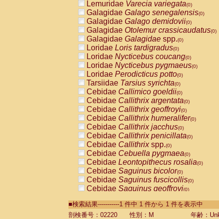
Lemuridae
Varecia variegata
(0)
Galagidae
Galago senegalensis
(0)
Galagidae
Galago demidovii
(0)
Galagidae
Otolemur crassicaudatus
(0)
Galagidae
Galagidae
spp.
(0)
Loridae
Loris tardigradus
(0)
Loridae
Nycticebus coucang
(0)
Loridae
Nycticebus pygmaeus
(0)
Loridae
Perodicticus potto
(0)
Tarsiidae
Tarsius syrichta
(0)
Cebidae
Callimico goeldii
(0)
Cebidae
Callithrix argentata
(0)
Cebidae
Callithrix geoffroyi
(0)
Cebidae
Callithrix humeralifer
(0)
Cebidae
Callithrix jacchus
(0)
Cebidae
Callithrix penicillata
(0)
Cebidae
Callithrix
spp.
(0)
Cebidae
Cebuella pygmaea
(0)
Cebidae
Leontopithecus rosalia
(0)
Cebidae
Saguinus bicolor
(0)
Cebidae
Saguinus fuscicollis
(0)
Cebidae
Saguinus geoffroyi
(0)
Cebidae
Saguinus imperator
(0)
■検索結果-----------1 件中 1 件から 1 件を表示中
Cebidae
Saguinus labiatus
(0)
Cebidae
Saguinus leucopus
剖検番号：02220
性別：M
年齢：Unk
(0)