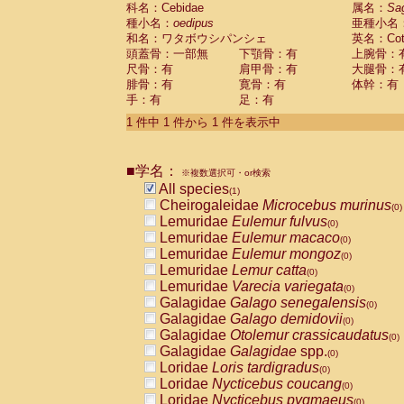
科名：Cebidae
Cebidae
Saguinus midas
属名：
Sa
(0)
種小名：
oedipus
亜種小名
Cebidae
Saguinus mystax
(0)
和名：ワタボウシパンシェ
英名：Cotto
Cebidae
Saguinus nigricollis
(0)
頭蓋骨：一部無
下顎骨：有
上腕骨：
Cebidae
Saguinus oedipus
(1)
尺骨：有
肩甲骨：有
大腿骨：
Cebidae
Saguinus weddelli
(0)
腓骨：有
寛骨：有
体幹：有
Cebidae
Saguinus
spp.
(0)
手：有
足：有
Cebidae
Aotus trivirgatus
(0)
Cebidae
Cebus albifrons
1 件中 1 件から 1 件を表示中
(0)
Cebidae
Cebus apella
(0)
Cebidae
Cebus capucinus
(0)
■学名：
Cebidae
Cebus nigrivittatus
※複数選択可・or検索
(0)
Cebidae
Cebus
spp.
All species
(0)
(1)
Cebidae
Saimiri boliviensis
Cheirogaleidae
Microcebus murinus
(0)
(0)
Cebidae
Saimiri sciureus
Lemuridae
Eulemur fulvus
(0)
(0)
Atelidae
Alouatta caraya
Lemuridae
Eulemur macaco
(0)
(0)
Atelidae
Alouatta fusca
Lemuridae
Eulemur mongoz
(0)
(0)
Atelidae
Alouatta seniculus
Lemuridae
Lemur catta
(0)
(0)
Atelidae
Alouatta
spp.
Lemuridae
Varecia variegata
(0)
(0)
Atelidae
Ateles belzebuth
Galagidae
Galago senegalensis
(0)
(0)
Atelidae
Ateles geoffroyi
Galagidae
Galago demidovii
(0)
(0)
Atelidae
Ateles paniscus
Galagidae
Otolemur crassicaudatus
(0)
(0)
Atelidae
Ateles
spp.
Galagidae
Galagidae
spp.
(0)
(0)
Atelidae
Lagothrix lagothricha
Loridae
Loris tardigradus
(0)
(0)
Atelidae
Lagothrix lagothricha cana
Loridae
Nycticebus coucang
(0)
(0)
Pitheciidae
Cacajao calvus rubicundu
Loridae
Nycticebus pygmaeus
(0)