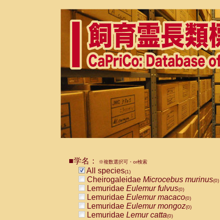
■学名：
※複数選択可・or検索
All species
(1)
Cheirogaleidae
Microcebus murinus
(0)
Lemuridae
Eulemur fulvus
(0)
Lemuridae
Eulemur macaco
(0)
Lemuridae
Eulemur mongoz
(0)
Lemuridae
Lemur catta
(0)