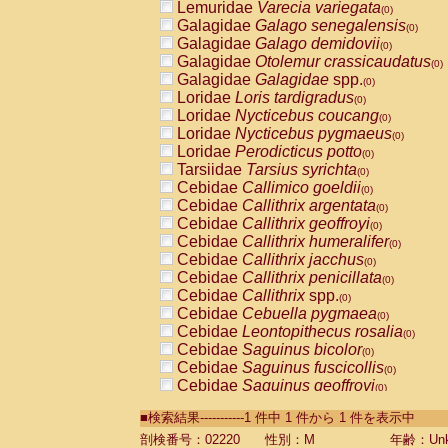
Lemuridae
Varecia variegata
(0)
Galagidae
Galago senegalensis
(0)
Galagidae
Galago demidovii
(0)
Galagidae
Otolemur crassicaudatus
(0)
Galagidae
Galagidae
spp.
(0)
Loridae
Loris tardigradus
(0)
Loridae
Nycticebus coucang
(0)
Loridae
Nycticebus pygmaeus
(0)
Loridae
Perodicticus potto
(0)
Tarsiidae
Tarsius syrichta
(0)
Cebidae
Callimico goeldii
(0)
Cebidae
Callithrix argentata
(0)
Cebidae
Callithrix geoffroyi
(0)
Cebidae
Callithrix humeralifer
(0)
Cebidae
Callithrix jacchus
(0)
Cebidae
Callithrix penicillata
(0)
Cebidae
Callithrix
spp.
(0)
Cebidae
Cebuella pygmaea
(0)
Cebidae
Leontopithecus rosalia
(0)
Cebidae
Saguinus bicolor
(0)
Cebidae
Saguinus fuscicollis
(0)
Cebidae
Saguinus geoffroyi
(0)
Cebidae
Saguinus imperator
(0)
■検索結果-----------1 件中 1 件から 1 件を表示中
Cebidae
Saguinus labiatus
(0)
Cebidae
Saguinus leucopus
剖検番号：02220
性別：M
年齢：Unk
(0)