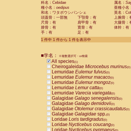
科名：Cebidae
Cebidae
Saguinus midas
属名：
Sa
(0)
種小名：
oedipus
亜種小名
Cebidae
Saguinus mystax
(0)
和名：ワタボウシパンシェ
英名：Cotto
Cebidae
Saguinus nigricollis
(0)
頭蓋骨：一部無
下顎骨：有
上腕骨：
Cebidae
Saguinus oedipus
(1)
尺骨：有
肩甲骨：有
大腿骨：
Cebidae
Saguinus weddelli
(0)
腓骨：有
寛骨：有
体幹：有
Cebidae
Saguinus
spp.
(0)
手：有
足：有
Cebidae
Aotus trivirgatus
(0)
Cebidae
Cebus albifrons
1 件中 1 件から 1 件を表示中
(0)
Cebidae
Cebus apella
(0)
Cebidae
Cebus capucinus
(0)
■学名：
Cebidae
Cebus nigrivittatus
※複数選択可・or検索
(0)
Cebidae
Cebus
spp.
All species
(0)
(1)
Cebidae
Saimiri boliviensis
Cheirogaleidae
Microcebus murinus
(0)
(0)
Cebidae
Saimiri sciureus
Lemuridae
Eulemur fulvus
(0)
(0)
Atelidae
Alouatta caraya
Lemuridae
Eulemur macaco
(0)
(0)
Atelidae
Alouatta fusca
Lemuridae
Eulemur mongoz
(0)
(0)
Atelidae
Alouatta seniculus
Lemuridae
Lemur catta
(0)
(0)
Atelidae
Alouatta
spp.
Lemuridae
Varecia variegata
(0)
(0)
Atelidae
Ateles belzebuth
Galagidae
Galago senegalensis
(0)
(0)
Atelidae
Ateles geoffroyi
Galagidae
Galago demidovii
(0)
(0)
Atelidae
Ateles paniscus
Galagidae
Otolemur crassicaudatus
(0)
(0)
Atelidae
Ateles
spp.
Galagidae
Galagidae
spp.
(0)
(0)
Atelidae
Lagothrix lagothricha
Loridae
Loris tardigradus
(0)
(0)
Atelidae
Lagothrix lagothricha cana
Loridae
Nycticebus coucang
(0)
(0)
Pitheciidae
Cacajao calvus rubicundu
Loridae
Nycticebus pygmaeus
(0)