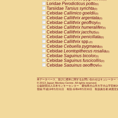
Pitheciidae
Callicebus cupreus
Loridae
Perodicticus potto
(0)
(0)
Pitheciidae
Callicebus donacophilus
Tarsiidae
Tarsius syrichta
(0
(0)
Pitheciidae
Callicebus moloch
Cebidae
Callimico goeldii
(0)
(0)
Pitheciidae
Callicebus torquatus
Cebidae
Callithrix argentata
(0)
(0)
Pitheciidae
Callicebus
spp.
Cebidae
Callithrix geoffroyi
(0)
(0)
Pitheciidae
Chiropotes satanas
Cebidae
Callithrix humeralifer
(0)
(0)
Pitheciidae
Pithecia monachus
Cebidae
Callithrix jacchus
(0)
(0)
Pitheciidae
Pithecia pithecia
Cebidae
Callithrix penicillata
(0)
(0)
Cercopithecidae
Cercocebus agilis
Cebidae
Callithrix
spp.
(0)
(0)
Cercopithecidae
Cercocebus galeritus
Cebidae
Cebuella pygmaea
(0)
Cercopithecidae
Cercocebus torquatu
Cebidae
Leontopithecus rosalia
(0)
Cercopithecidae
Cercocebus torquatus
Cebidae
Saguinus bicolor
(0)
Cercopithecidae
Cercocebus torquatu
Cebidae
Saguinus fuscicollis
(0)
Cercopithecidae
Cercocebus
hybrid
Cebidae
Saguinus geoffroyi
(0)
(0)
Cercopithecidae
Cercocebus
spp.
Cebidae
Saguinus imperator
(0)
(0)
Cercopithecidae
Lophocebus albigen
Cebidae
Saguinus labiatus
(0)
Cercopithecidae
Papio anubis
Cebidae
Saguinus leucopus
本データベース、並びに標本に関するお問い合わせはキュレーター・新宅勇太までお願い
(0)
(0)
© 2013 Japan Monkey Centre. All rights reserved.
Cercopithecidae
Papio cynocephalus
Cebidae
Saguinus midas
(
(0)
公益財団法人日本モンキーセンター 愛知県犬山市大字犬山字官林26番
Cercopithecidae
Papio hamadryas
Cebidae
Saguinus mystax
(0)
登録:平成19年5月31日 有効:令和4年5月30日 取扱責任者:綿貫宏
(0)
Cercopithecidae
Papio papio
Cebidae
Saguinus nigricollis
(0)
(0)
Cercopithecidae
Papio
spp.
Cebidae
Saguinus oedipus
(0)
(1)
Cercopithecidae
Mandrillus leucopha
Cebidae
Saguinus weddelli
(0)
Cercopithecidae
Mandrillus sphinx
Cebidae
Saguinus
spp.
(0)
(0)
Cercopithecidae
Theropithecus gelad
Cebidae
Aotus trivirgatus
(0)
Cercopithecidae
Macaca arctoides
Cebidae
Cebus albifrons
(0)
(0)