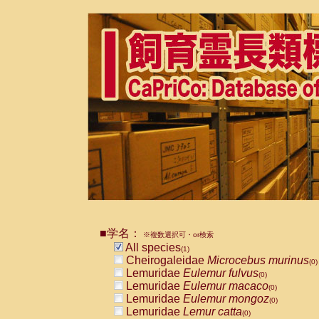
■学名：
※複数選択可・or検索
All species
(1)
Cheirogaleidae
Microcebus murinus
(0)
Lemuridae
Eulemur fulvus
(0)
Lemuridae
Eulemur macaco
(0)
Lemuridae
Eulemur mongoz
(0)
Lemuridae
Lemur catta
(0)