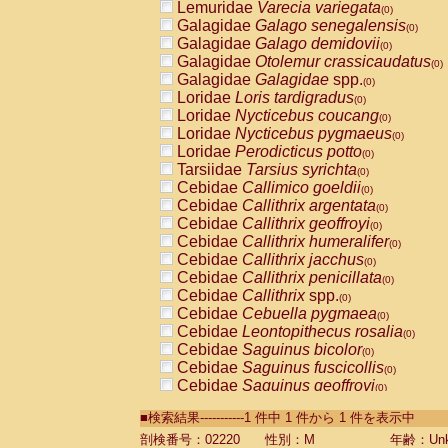
Lemuridae
Varecia variegata
(0)
Galagidae
Galago senegalensis
(0)
Galagidae
Galago demidovii
(0)
Galagidae
Otolemur crassicaudatus
(0)
Galagidae
Galagidae
spp.
(0)
Loridae
Loris tardigradus
(0)
Loridae
Nycticebus coucang
(0)
Loridae
Nycticebus pygmaeus
(0)
Loridae
Perodicticus potto
(0)
Tarsiidae
Tarsius syrichta
(0)
Cebidae
Callimico goeldii
(0)
Cebidae
Callithrix argentata
(0)
Cebidae
Callithrix geoffroyi
(0)
Cebidae
Callithrix humeralifer
(0)
Cebidae
Callithrix jacchus
(0)
Cebidae
Callithrix penicillata
(0)
Cebidae
Callithrix
spp.
(0)
Cebidae
Cebuella pygmaea
(0)
Cebidae
Leontopithecus rosalia
(0)
Cebidae
Saguinus bicolor
(0)
Cebidae
Saguinus fuscicollis
(0)
Cebidae
Saguinus geoffroyi
(0)
Cebidae
Saguinus imperator
(0)
■検索結果-----------1 件中 1 件から 1 件を表示中
Cebidae
Saguinus labiatus
(0)
Cebidae
Saguinus leucopus
剖検番号：02220
性別：M
年齢：Unk
(0)