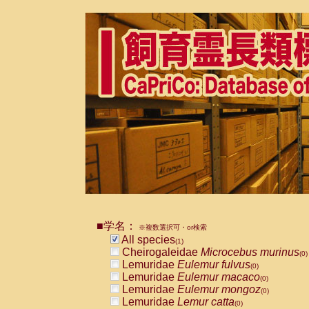
■学名：
※複数選択可・or検索
All species
(1)
Cheirogaleidae
Microcebus murinus
(0)
Lemuridae
Eulemur fulvus
(0)
Lemuridae
Eulemur macaco
(0)
Lemuridae
Eulemur mongoz
(0)
Lemuridae
Lemur catta
(0)