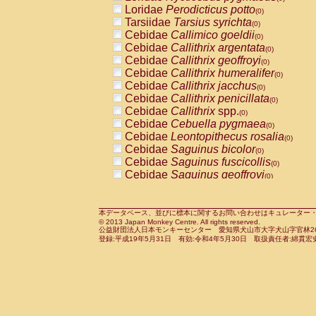
Pitheciidae
Callicebus cupreus
Loridae
Perodicticus potto
(0)
(0)
Pitheciidae
Callicebus donacophilus
Tarsiidae
Tarsius syrichta
(0
(0)
Pitheciidae
Callicebus moloch
Cebidae
Callimico goeldii
(0)
(0)
Pitheciidae
Callicebus torquatus
Cebidae
Callithrix argentata
(0)
(0)
Pitheciidae
Callicebus
spp.
Cebidae
Callithrix geoffroyi
(0)
(0)
Pitheciidae
Chiropotes satanas
Cebidae
Callithrix humeralifer
(0)
(0)
Pitheciidae
Pithecia monachus
Cebidae
Callithrix jacchus
(0)
(0)
Pitheciidae
Pithecia pithecia
Cebidae
Callithrix penicillata
(0)
(0)
Cercopithecidae
Cercocebus agilis
Cebidae
Callithrix
spp.
(0)
(0)
Cercopithecidae
Cercocebus galeritus
Cebidae
Cebuella pygmaea
(0)
Cercopithecidae
Cercocebus torquatu
Cebidae
Leontopithecus rosalia
(0)
Cercopithecidae
Cercocebus torquatus
Cebidae
Saguinus bicolor
(0)
Cercopithecidae
Cercocebus torquatu
Cebidae
Saguinus fuscicollis
(0)
Cercopithecidae
Cercocebus
hybrid
Cebidae
Saguinus geoffroyi
(0)
(0)
Cercopithecidae
Cercocebus
spp.
Cebidae
Saguinus imperator
(0)
(0)
Cercopithecidae
Lophocebus albigen
Cebidae
Saguinus labiatus
(0)
Cercopithecidae
Papio anubis
Cebidae
Saguinus leucopus
本データベース、並びに標本に関するお問い合わせはキュレーター・新宅勇太までお願い
(0)
(0)
© 2013 Japan Monkey Centre. All rights reserved.
Cercopithecidae
Papio cynocephalus
Cebidae
Saguinus midas
(
(0)
公益財団法人日本モンキーセンター 愛知県犬山市大字犬山字官林26番
Cercopithecidae
Papio hamadryas
Cebidae
Saguinus mystax
(0)
登録:平成19年5月31日 有効:令和4年5月30日 取扱責任者:綿貫宏
(0)
Cercopithecidae
Papio papio
Cebidae
Saguinus nigricollis
(0)
(0)
Cercopithecidae
Papio
spp.
Cebidae
Saguinus oedipus
(0)
(1)
Cercopithecidae
Mandrillus leucopha
Cebidae
Saguinus weddelli
(0)
Cercopithecidae
Mandrillus sphinx
Cebidae
Saguinus
spp.
(0)
(0)
Cercopithecidae
Theropithecus gelad
Cebidae
Aotus trivirgatus
(0)
Cercopithecidae
Macaca arctoides
Cebidae
Cebus albifrons
(0)
(0)