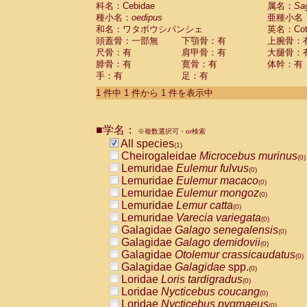
科名：Cebidae
Cebidae
Saguinus midas
属名：
Sa
(0)
種小名：
oedipus
亜種小名
Cebidae
Saguinus mystax
(0)
和名：ワタボウシパンシェ
英名：Cotto
Cebidae
Saguinus nigricollis
(0)
頭蓋骨：一部無
下顎骨：有
上腕骨：
Cebidae
Saguinus oedipus
(1)
尺骨：有
肩甲骨：有
大腿骨：
Cebidae
Saguinus weddelli
(0)
腓骨：有
寛骨：有
体幹：有
Cebidae
Saguinus
spp.
(0)
手：有
足：有
Cebidae
Aotus trivirgatus
(0)
Cebidae
Cebus albifrons
1 件中 1 件から 1 件を表示中
(0)
Cebidae
Cebus apella
(0)
Cebidae
Cebus capucinus
(0)
■学名：
Cebidae
Cebus nigrivittatus
※複数選択可・or検索
(0)
Cebidae
Cebus
spp.
All species
(0)
(1)
Cebidae
Saimiri boliviensis
Cheirogaleidae
Microcebus murinus
(0)
(0)
Cebidae
Saimiri sciureus
Lemuridae
Eulemur fulvus
(0)
(0)
Atelidae
Alouatta caraya
Lemuridae
Eulemur macaco
(0)
(0)
Atelidae
Alouatta fusca
Lemuridae
Eulemur mongoz
(0)
(0)
Atelidae
Alouatta seniculus
Lemuridae
Lemur catta
(0)
(0)
Atelidae
Alouatta
spp.
Lemuridae
Varecia variegata
(0)
(0)
Atelidae
Ateles belzebuth
Galagidae
Galago senegalensis
(0)
(0)
Atelidae
Ateles geoffroyi
Galagidae
Galago demidovii
(0)
(0)
Atelidae
Ateles paniscus
Galagidae
Otolemur crassicaudatus
(0)
(0)
Atelidae
Ateles
spp.
Galagidae
Galagidae
spp.
(0)
(0)
Atelidae
Lagothrix lagothricha
Loridae
Loris tardigradus
(0)
(0)
Atelidae
Lagothrix lagothricha cana
Loridae
Nycticebus coucang
(0)
(0)
Pitheciidae
Cacajao calvus rubicundu
Loridae
Nycticebus pygmaeus
(0)