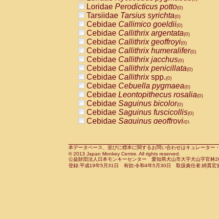
Pitheciidae
Callicebus cupreus
Loridae
Perodicticus potto
(0)
(0)
Pitheciidae
Callicebus donacophilus
Tarsiidae
Tarsius syrichta
(0
(0)
Pitheciidae
Callicebus moloch
Cebidae
Callimico goeldii
(0)
(0)
Pitheciidae
Callicebus torquatus
Cebidae
Callithrix argentata
(0)
(0)
Pitheciidae
Callicebus
spp.
Cebidae
Callithrix geoffroyi
(0)
(0)
Pitheciidae
Chiropotes satanas
Cebidae
Callithrix humeralifer
(0)
(0)
Pitheciidae
Pithecia monachus
Cebidae
Callithrix jacchus
(0)
(0)
Pitheciidae
Pithecia pithecia
Cebidae
Callithrix penicillata
(0)
(0)
Cercopithecidae
Cercocebus agilis
Cebidae
Callithrix
spp.
(0)
(0)
Cercopithecidae
Cercocebus galeritus
Cebidae
Cebuella pygmaea
(0)
Cercopithecidae
Cercocebus torquatu
Cebidae
Leontopithecus rosalia
(0)
Cercopithecidae
Cercocebus torquatus
Cebidae
Saguinus bicolor
(0)
Cercopithecidae
Cercocebus torquatu
Cebidae
Saguinus fuscicollis
(0)
Cercopithecidae
Cercocebus
hybrid
Cebidae
Saguinus geoffroyi
(0)
(0)
Cercopithecidae
Cercocebus
spp.
Cebidae
Saguinus imperator
(0)
(0)
Cercopithecidae
Lophocebus albigen
Cebidae
Saguinus labiatus
(0)
Cercopithecidae
Papio anubis
Cebidae
Saguinus leucopus
本データベース、並びに標本に関するお問い合わせはキュレーター・新宅勇太までお願い
(0)
(0)
© 2013 Japan Monkey Centre. All rights reserved.
Cercopithecidae
Papio cynocephalus
Cebidae
Saguinus midas
(
(0)
公益財団法人日本モンキーセンター 愛知県犬山市大字犬山字官林26番
Cercopithecidae
Papio hamadryas
Cebidae
Saguinus mystax
(0)
登録:平成19年5月31日 有効:令和4年5月30日 取扱責任者:綿貫宏
(0)
Cercopithecidae
Papio papio
Cebidae
Saguinus nigricollis
(0)
(0)
Cercopithecidae
Papio
spp.
Cebidae
Saguinus oedipus
(0)
(1)
Cercopithecidae
Mandrillus leucopha
Cebidae
Saguinus weddelli
(0)
Cercopithecidae
Mandrillus sphinx
Cebidae
Saguinus
spp.
(0)
(0)
Cercopithecidae
Theropithecus gelad
Cebidae
Aotus trivirgatus
(0)
Cercopithecidae
Macaca arctoides
Cebidae
Cebus albifrons
(0)
(0)