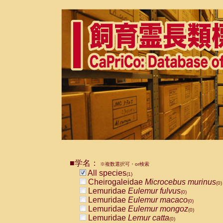
■学名：
※複数選択可・or検索
All species
(1)
Cheirogaleidae
Microcebus murinus
(0)
Lemuridae
Eulemur fulvus
(0)
Lemuridae
Eulemur macaco
(0)
Lemuridae
Eulemur mongoz
(0)
Lemuridae
Lemur catta
(0)