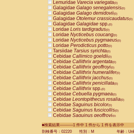
Lemuridae
Varecia variegata
(0)
Galagidae
Galago senegalensis
(0)
Galagidae
Galago demidovii
(0)
Galagidae
Otolemur crassicaudatus
(0)
Galagidae
Galagidae
spp.
(0)
Loridae
Loris tardigradus
(0)
Loridae
Nycticebus coucang
(0)
Loridae
Nycticebus pygmaeus
(0)
Loridae
Perodicticus potto
(0)
Tarsiidae
Tarsius syrichta
(0)
Cebidae
Callimico goeldii
(0)
Cebidae
Callithrix argentata
(0)
Cebidae
Callithrix geoffroyi
(0)
Cebidae
Callithrix humeralifer
(0)
Cebidae
Callithrix jacchus
(0)
Cebidae
Callithrix penicillata
(0)
Cebidae
Callithrix
spp.
(0)
Cebidae
Cebuella pygmaea
(0)
Cebidae
Leontopithecus rosalia
(0)
Cebidae
Saguinus bicolor
(0)
Cebidae
Saguinus fuscicollis
(0)
Cebidae
Saguinus geoffroyi
(0)
Cebidae
Saguinus imperator
(0)
■検索結果-----------1 件中 1 件から 1 件を表示中
Cebidae
Saguinus labiatus
(0)
Cebidae
Saguinus leucopus
剖検番号：02220
性別：M
年齢：Unk
(0)