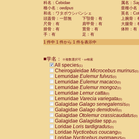
科名：Cebidae
Cebidae
Saguinus midas
属名：
Sa
(0)
種小名：
oedipus
亜種小名
Cebidae
Saguinus mystax
(0)
和名：ワタボウシパンシェ
英名：Cotto
Cebidae
Saguinus nigricollis
(0)
頭蓋骨：一部無
下顎骨：有
上腕骨：
Cebidae
Saguinus oedipus
(1)
尺骨：有
肩甲骨：有
大腿骨：
Cebidae
Saguinus weddelli
(0)
腓骨：有
寛骨：有
体幹：有
Cebidae
Saguinus
spp.
(0)
手：有
足：有
Cebidae
Aotus trivirgatus
(0)
Cebidae
Cebus albifrons
1 件中 1 件から 1 件を表示中
(0)
Cebidae
Cebus apella
(0)
Cebidae
Cebus capucinus
(0)
■学名：
Cebidae
Cebus nigrivittatus
※複数選択可・or検索
(0)
Cebidae
Cebus
spp.
All species
(0)
(1)
Cebidae
Saimiri boliviensis
Cheirogaleidae
Microcebus murinus
(0)
(0)
Cebidae
Saimiri sciureus
Lemuridae
Eulemur fulvus
(0)
(0)
Atelidae
Alouatta caraya
Lemuridae
Eulemur macaco
(0)
(0)
Atelidae
Alouatta fusca
Lemuridae
Eulemur mongoz
(0)
(0)
Atelidae
Alouatta seniculus
Lemuridae
Lemur catta
(0)
(0)
Atelidae
Alouatta
spp.
Lemuridae
Varecia variegata
(0)
(0)
Atelidae
Ateles belzebuth
Galagidae
Galago senegalensis
(0)
(0)
Atelidae
Ateles geoffroyi
Galagidae
Galago demidovii
(0)
(0)
Atelidae
Ateles paniscus
Galagidae
Otolemur crassicaudatus
(0)
(0)
Atelidae
Ateles
spp.
Galagidae
Galagidae
spp.
(0)
(0)
Atelidae
Lagothrix lagothricha
Loridae
Loris tardigradus
(0)
(0)
Atelidae
Lagothrix lagothricha cana
Loridae
Nycticebus coucang
(0)
(0)
Pitheciidae
Cacajao calvus rubicundu
Loridae
Nycticebus pygmaeus
(0)