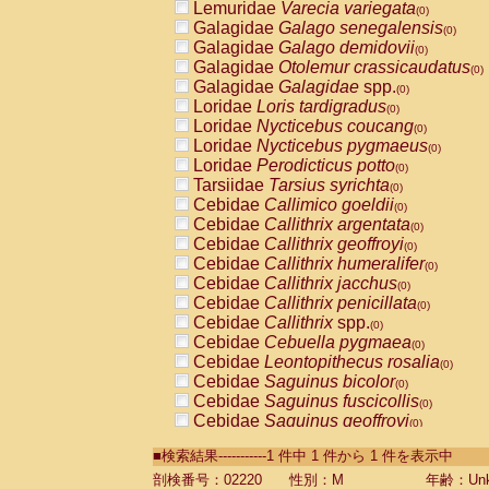
Lemuridae
Varecia variegata
(0)
Galagidae
Galago senegalensis
(0)
Galagidae
Galago demidovii
(0)
Galagidae
Otolemur crassicaudatus
(0)
Galagidae
Galagidae
spp.
(0)
Loridae
Loris tardigradus
(0)
Loridae
Nycticebus coucang
(0)
Loridae
Nycticebus pygmaeus
(0)
Loridae
Perodicticus potto
(0)
Tarsiidae
Tarsius syrichta
(0)
Cebidae
Callimico goeldii
(0)
Cebidae
Callithrix argentata
(0)
Cebidae
Callithrix geoffroyi
(0)
Cebidae
Callithrix humeralifer
(0)
Cebidae
Callithrix jacchus
(0)
Cebidae
Callithrix penicillata
(0)
Cebidae
Callithrix
spp.
(0)
Cebidae
Cebuella pygmaea
(0)
Cebidae
Leontopithecus rosalia
(0)
Cebidae
Saguinus bicolor
(0)
Cebidae
Saguinus fuscicollis
(0)
Cebidae
Saguinus geoffroyi
(0)
Cebidae
Saguinus imperator
(0)
■検索結果-----------1 件中 1 件から 1 件を表示中
Cebidae
Saguinus labiatus
(0)
Cebidae
Saguinus leucopus
剖検番号：02220
性別：M
年齢：Unk
(0)