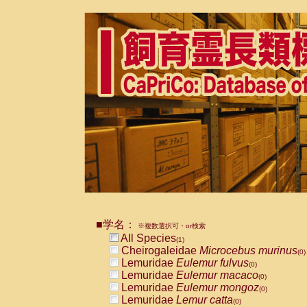
■学名：
※複数選択可・or検索
All Species
(1)
Cheirogaleidae
Microcebus murinus
(0)
Lemuridae
Eulemur fulvus
(0)
Lemuridae
Eulemur macaco
(0)
Lemuridae
Eulemur mongoz
(0)
Lemuridae
Lemur catta
(0)