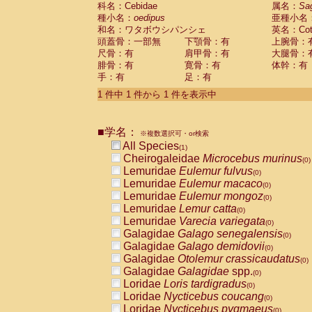
科名：Cebidae
Cebidae
Saguinus midas
属名：
Sa
(0)
種小名：
oedipus
亜種小名
Cebidae
Saguinus mystax
(0)
和名：ワタボウシパンシェ
英名：Cotto
Cebidae
Saguinus nigricollis
(0)
頭蓋骨：一部無
下顎骨：有
上腕骨：
Cebidae
Saguinus oedipus
(1)
尺骨：有
肩甲骨：有
大腿骨：
Cebidae
Saguinus weddelli
(0)
腓骨：有
寛骨：有
体幹：有
Cebidae
Saguinus
spp.
(0)
手：有
足：有
Cebidae
Aotus trivirgatus
(0)
Cebidae
Cebus albifrons
1 件中 1 件から 1 件を表示中
(0)
Cebidae
Cebus apella
(0)
Cebidae
Cebus capucinus
(0)
■学名：
Cebidae
Cebus nigrivittatus
※複数選択可・or検索
(0)
Cebidae
Cebus
spp.
All Species
(0)
(1)
Cebidae
Saimiri boliviensis
Cheirogaleidae
Microcebus murinus
(0)
(0)
Cebidae
Saimiri sciureus
Lemuridae
Eulemur fulvus
(0)
(0)
Atelidae
Alouatta caraya
Lemuridae
Eulemur macaco
(0)
(0)
Atelidae
Alouatta fusca
Lemuridae
Eulemur mongoz
(0)
(0)
Atelidae
Alouatta seniculus
Lemuridae
Lemur catta
(0)
(0)
Atelidae
Alouatta
spp.
Lemuridae
Varecia variegata
(0)
(0)
Atelidae
Ateles belzebuth
Galagidae
Galago senegalensis
(0)
(0)
Atelidae
Ateles geoffroyi
Galagidae
Galago demidovii
(0)
(0)
Atelidae
Ateles paniscus
Galagidae
Otolemur crassicaudatus
(0)
(0)
Atelidae
Ateles
spp.
Galagidae
Galagidae
spp.
(0)
(0)
Atelidae
Lagothrix lagothricha
Loridae
Loris tardigradus
(0)
(0)
Atelidae
Lagothrix lagothricha cana
Loridae
Nycticebus coucang
(0)
(0)
Pitheciidae
Cacajao calvus rubicundu
Loridae
Nycticebus pygmaeus
(0)