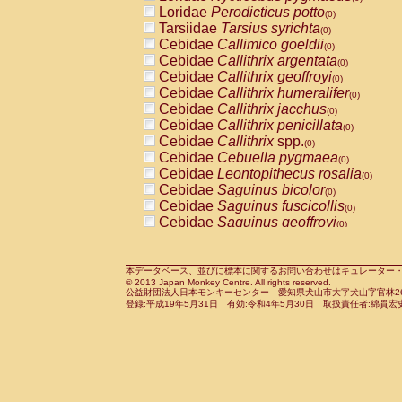
Pitheciidae
Callicebus cupreus
Loridae
Perodicticus potto
(0)
(0)
Pitheciidae
Callicebus donacophilus
Tarsiidae
Tarsius syrichta
(0
(0)
Pitheciidae
Callicebus moloch
Cebidae
Callimico goeldii
(0)
(0)
Pitheciidae
Callicebus torquatus
Cebidae
Callithrix argentata
(0)
(0)
Pitheciidae
Callicebus
spp.
Cebidae
Callithrix geoffroyi
(0)
(0)
Pitheciidae
Chiropotes satanas
Cebidae
Callithrix humeralifer
(0)
(0)
Pitheciidae
Pithecia monachus
Cebidae
Callithrix jacchus
(0)
(0)
Pitheciidae
Pithecia pithecia
Cebidae
Callithrix penicillata
(0)
(0)
Cercopithecidae
Cercocebus agilis
Cebidae
Callithrix
spp.
(0)
(0)
Cercopithecidae
Cercocebus galeritus
Cebidae
Cebuella pygmaea
(0)
Cercopithecidae
Cercocebus torquatu
Cebidae
Leontopithecus rosalia
(0)
Cercopithecidae
Cercocebus torquatus
Cebidae
Saguinus bicolor
(0)
Cercopithecidae
Cercocebus torquatu
Cebidae
Saguinus fuscicollis
(0)
Cercopithecidae
Cercocebus
hybrid
Cebidae
Saguinus geoffroyi
(0)
(0)
Cercopithecidae
Cercocebus
spp.
Cebidae
Saguinus imperator
(0)
(0)
Cercopithecidae
Lophocebus albigen
Cebidae
Saguinus labiatus
(0)
Cercopithecidae
Papio anubis
Cebidae
Saguinus leucopus
本データベース、並びに標本に関するお問い合わせはキュレーター・新宅勇太までお願い
(0)
(0)
© 2013 Japan Monkey Centre. All rights reserved.
Cercopithecidae
Papio cynocephalus
Cebidae
Saguinus midas
(
(0)
公益財団法人日本モンキーセンター 愛知県犬山市大字犬山字官林26番
Cercopithecidae
Papio hamadryas
Cebidae
Saguinus mystax
(0)
登録:平成19年5月31日 有効:令和4年5月30日 取扱責任者:綿貫宏
(0)
Cercopithecidae
Papio papio
Cebidae
Saguinus nigricollis
(0)
(0)
Cercopithecidae
Papio
spp.
Cebidae
Saguinus oedipus
(0)
(1)
Cercopithecidae
Mandrillus leucopha
Cebidae
Saguinus weddelli
(0)
Cercopithecidae
Mandrillus sphinx
Cebidae
Saguinus
spp.
(0)
(0)
Cercopithecidae
Theropithecus gelad
Cebidae
Aotus trivirgatus
(0)
Cercopithecidae
Macaca arctoides
Cebidae
Cebus albifrons
(0)
(0)