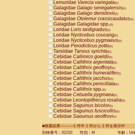
Lemuridae
Varecia variegata
(0)
Galagidae
Galago senegalensis
(0)
Galagidae
Galago demidovii
(0)
Galagidae
Otolemur crassicaudatus
(0)
Galagidae
Galagidae
spp.
(0)
Loridae
Loris tardigradus
(0)
Loridae
Nycticebus coucang
(0)
Loridae
Nycticebus pygmaeus
(0)
Loridae
Perodicticus potto
(0)
Tarsiidae
Tarsius syrichta
(0)
Cebidae
Callimico goeldii
(0)
Cebidae
Callithrix argentata
(0)
Cebidae
Callithrix geoffroyi
(0)
Cebidae
Callithrix humeralifer
(0)
Cebidae
Callithrix jacchus
(0)
Cebidae
Callithrix penicillata
(0)
Cebidae
Callithrix
spp.
(0)
Cebidae
Cebuella pygmaea
(0)
Cebidae
Leontopithecus rosalia
(0)
Cebidae
Saguinus bicolor
(0)
Cebidae
Saguinus fuscicollis
(0)
Cebidae
Saguinus geoffroyi
(0)
Cebidae
Saguinus imperator
(0)
■検索結果-----------1 件中 1 件から 1 件を表示中
Cebidae
Saguinus labiatus
(0)
Cebidae
Saguinus leucopus
剖検番号：02220
性別：M
年齢：Unk
(0)