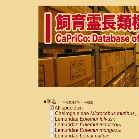
■学名：
※複数選択可・or検索
All species
(1)
Cheirogaleidae
Microcebus murinus
(0)
Lemuridae
Eulemur fulvus
(0)
Lemuridae
Eulemur macaco
(0)
Lemuridae
Eulemur mongoz
(0)
Lemuridae
Lemur catta
(0)