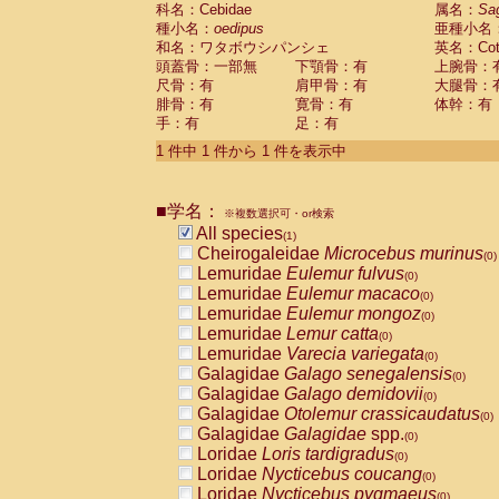
科名：Cebidae
Cebidae
Saguinus midas
属名：
Sa
(0)
種小名：
oedipus
亜種小名
Cebidae
Saguinus mystax
(0)
和名：ワタボウシパンシェ
英名：Cotto
Cebidae
Saguinus nigricollis
(0)
頭蓋骨：一部無
下顎骨：有
上腕骨：
Cebidae
Saguinus oedipus
(1)
尺骨：有
肩甲骨：有
大腿骨：
Cebidae
Saguinus weddelli
(0)
腓骨：有
寛骨：有
体幹：有
Cebidae
Saguinus
spp.
(0)
手：有
足：有
Cebidae
Aotus trivirgatus
(0)
Cebidae
Cebus albifrons
1 件中 1 件から 1 件を表示中
(0)
Cebidae
Cebus apella
(0)
Cebidae
Cebus capucinus
(0)
■学名：
Cebidae
Cebus nigrivittatus
※複数選択可・or検索
(0)
Cebidae
Cebus
spp.
All species
(0)
(1)
Cebidae
Saimiri boliviensis
Cheirogaleidae
Microcebus murinus
(0)
(0)
Cebidae
Saimiri sciureus
Lemuridae
Eulemur fulvus
(0)
(0)
Atelidae
Alouatta caraya
Lemuridae
Eulemur macaco
(0)
(0)
Atelidae
Alouatta fusca
Lemuridae
Eulemur mongoz
(0)
(0)
Atelidae
Alouatta seniculus
Lemuridae
Lemur catta
(0)
(0)
Atelidae
Alouatta
spp.
Lemuridae
Varecia variegata
(0)
(0)
Atelidae
Ateles belzebuth
Galagidae
Galago senegalensis
(0)
(0)
Atelidae
Ateles geoffroyi
Galagidae
Galago demidovii
(0)
(0)
Atelidae
Ateles paniscus
Galagidae
Otolemur crassicaudatus
(0)
(0)
Atelidae
Ateles
spp.
Galagidae
Galagidae
spp.
(0)
(0)
Atelidae
Lagothrix lagothricha
Loridae
Loris tardigradus
(0)
(0)
Atelidae
Lagothrix lagothricha cana
Loridae
Nycticebus coucang
(0)
(0)
Pitheciidae
Cacajao calvus rubicundu
Loridae
Nycticebus pygmaeus
(0)