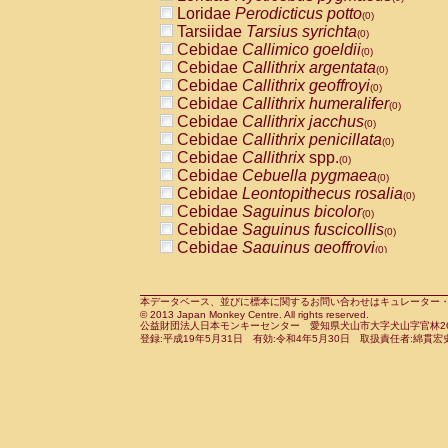
Pitheciidae
Callicebus cupreus
Loridae
Perodicticus potto
(0)
(0)
Pitheciidae
Callicebus donacophilus
Tarsiidae
Tarsius syrichta
(0
(0)
Pitheciidae
Callicebus moloch
Cebidae
Callimico goeldii
(0)
(0)
Pitheciidae
Callicebus torquatus
Cebidae
Callithrix argentata
(0)
(0)
Pitheciidae
Callicebus
spp.
Cebidae
Callithrix geoffroyi
(0)
(0)
Pitheciidae
Chiropotes satanas
Cebidae
Callithrix humeralifer
(0)
(0)
Pitheciidae
Pithecia monachus
Cebidae
Callithrix jacchus
(0)
(0)
Pitheciidae
Pithecia pithecia
Cebidae
Callithrix penicillata
(0)
(0)
Cercopithecidae
Cercocebus agilis
Cebidae
Callithrix
spp.
(0)
(0)
Cercopithecidae
Cercocebus galeritus
Cebidae
Cebuella pygmaea
(0)
Cercopithecidae
Cercocebus torquatu
Cebidae
Leontopithecus rosalia
(0)
Cercopithecidae
Cercocebus torquatus
Cebidae
Saguinus bicolor
(0)
Cercopithecidae
Cercocebus torquatu
Cebidae
Saguinus fuscicollis
(0)
Cercopithecidae
Cercocebus
hybrid
Cebidae
Saguinus geoffroyi
(0)
(0)
Cercopithecidae
Cercocebus
spp.
Cebidae
Saguinus imperator
(0)
(0)
Cercopithecidae
Lophocebus albigen
Cebidae
Saguinus labiatus
(0)
Cercopithecidae
Papio anubis
Cebidae
Saguinus leucopus
本データベース、並びに標本に関するお問い合わせはキュレーター・新宅勇太までお願い
(0)
(0)
© 2013 Japan Monkey Centre. All rights reserved.
Cercopithecidae
Papio cynocephalus
Cebidae
Saguinus midas
(
(0)
公益財団法人日本モンキーセンター 愛知県犬山市大字犬山字官林26番
Cercopithecidae
Papio hamadryas
Cebidae
Saguinus mystax
(0)
登録:平成19年5月31日 有効:令和4年5月30日 取扱責任者:綿貫宏
(0)
Cercopithecidae
Papio papio
Cebidae
Saguinus nigricollis
(0)
(0)
Cercopithecidae
Papio
spp.
Cebidae
Saguinus oedipus
(0)
(1)
Cercopithecidae
Mandrillus leucopha
Cebidae
Saguinus weddelli
(0)
Cercopithecidae
Mandrillus sphinx
Cebidae
Saguinus
spp.
(0)
(0)
Cercopithecidae
Theropithecus gelad
Cebidae
Aotus trivirgatus
(0)
Cercopithecidae
Macaca arctoides
Cebidae
Cebus albifrons
(0)
(0)