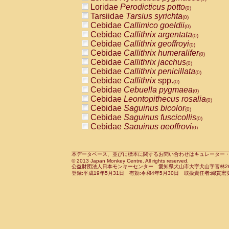
Pitheciidae
Callicebus cupreus
Loridae
Perodicticus potto
(0)
(0)
Pitheciidae
Callicebus donacophilus
Tarsiidae
Tarsius syrichta
(0
(0)
Pitheciidae
Callicebus moloch
Cebidae
Callimico goeldii
(0)
(0)
Pitheciidae
Callicebus torquatus
Cebidae
Callithrix argentata
(0)
(0)
Pitheciidae
Callicebus
spp.
Cebidae
Callithrix geoffroyi
(0)
(0)
Pitheciidae
Chiropotes satanas
Cebidae
Callithrix humeralifer
(0)
(0)
Pitheciidae
Pithecia monachus
Cebidae
Callithrix jacchus
(0)
(0)
Pitheciidae
Pithecia pithecia
Cebidae
Callithrix penicillata
(0)
(0)
Cercopithecidae
Cercocebus agilis
Cebidae
Callithrix
spp.
(0)
(0)
Cercopithecidae
Cercocebus galeritus
Cebidae
Cebuella pygmaea
(0)
Cercopithecidae
Cercocebus torquatu
Cebidae
Leontopithecus rosalia
(0)
Cercopithecidae
Cercocebus torquatus
Cebidae
Saguinus bicolor
(0)
Cercopithecidae
Cercocebus torquatu
Cebidae
Saguinus fuscicollis
(0)
Cercopithecidae
Cercocebus
hybrid
Cebidae
Saguinus geoffroyi
(0)
(0)
Cercopithecidae
Cercocebus
spp.
Cebidae
Saguinus imperator
(0)
(0)
Cercopithecidae
Lophocebus albigen
Cebidae
Saguinus labiatus
(0)
Cercopithecidae
Papio anubis
Cebidae
Saguinus leucopus
本データベース、並びに標本に関するお問い合わせはキュレーター・新宅勇太までお願い
(0)
(0)
© 2013 Japan Monkey Centre. All rights reserved.
Cercopithecidae
Papio cynocephalus
Cebidae
Saguinus midas
(
(0)
公益財団法人日本モンキーセンター 愛知県犬山市大字犬山字官林26番
Cercopithecidae
Papio hamadryas
Cebidae
Saguinus mystax
(0)
登録:平成19年5月31日 有効:令和4年5月30日 取扱責任者:綿貫宏
(0)
Cercopithecidae
Papio papio
Cebidae
Saguinus nigricollis
(0)
(0)
Cercopithecidae
Papio
spp.
Cebidae
Saguinus oedipus
(0)
(1)
Cercopithecidae
Mandrillus leucopha
Cebidae
Saguinus weddelli
(0)
Cercopithecidae
Mandrillus sphinx
Cebidae
Saguinus
spp.
(0)
(0)
Cercopithecidae
Theropithecus gelad
Cebidae
Aotus trivirgatus
(0)
Cercopithecidae
Macaca arctoides
Cebidae
Cebus albifrons
(0)
(0)