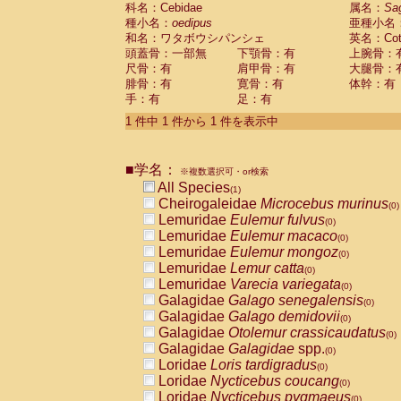
科名：Cebidae
Cebidae
Saguinus midas
属名：
Sa
(0)
種小名：
oedipus
亜種小名
Cebidae
Saguinus mystax
(0)
和名：ワタボウシパンシェ
英名：Cotto
Cebidae
Saguinus nigricollis
(0)
頭蓋骨：一部無
下顎骨：有
上腕骨：
Cebidae
Saguinus oedipus
(1)
尺骨：有
肩甲骨：有
大腿骨：
Cebidae
Saguinus weddelli
(0)
腓骨：有
寛骨：有
体幹：有
Cebidae
Saguinus
spp.
(0)
手：有
足：有
Cebidae
Aotus trivirgatus
(0)
Cebidae
Cebus albifrons
1 件中 1 件から 1 件を表示中
(0)
Cebidae
Cebus apella
(0)
Cebidae
Cebus capucinus
(0)
■学名：
Cebidae
Cebus nigrivittatus
※複数選択可・or検索
(0)
Cebidae
Cebus
spp.
All Species
(0)
(1)
Cebidae
Saimiri boliviensis
Cheirogaleidae
Microcebus murinus
(0)
(0)
Cebidae
Saimiri sciureus
Lemuridae
Eulemur fulvus
(0)
(0)
Atelidae
Alouatta caraya
Lemuridae
Eulemur macaco
(0)
(0)
Atelidae
Alouatta fusca
Lemuridae
Eulemur mongoz
(0)
(0)
Atelidae
Alouatta seniculus
Lemuridae
Lemur catta
(0)
(0)
Atelidae
Alouatta
spp.
Lemuridae
Varecia variegata
(0)
(0)
Atelidae
Ateles belzebuth
Galagidae
Galago senegalensis
(0)
(0)
Atelidae
Ateles geoffroyi
Galagidae
Galago demidovii
(0)
(0)
Atelidae
Ateles paniscus
Galagidae
Otolemur crassicaudatus
(0)
(0)
Atelidae
Ateles
spp.
Galagidae
Galagidae
spp.
(0)
(0)
Atelidae
Lagothrix lagothricha
Loridae
Loris tardigradus
(0)
(0)
Atelidae
Lagothrix lagothricha cana
Loridae
Nycticebus coucang
(0)
(0)
Pitheciidae
Cacajao calvus rubicundu
Loridae
Nycticebus pygmaeus
(0)