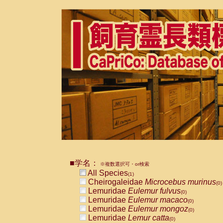
■学名：
※複数選択可・or検索
All Species
(1)
Cheirogaleidae
Microcebus murinus
(0)
Lemuridae
Eulemur fulvus
(0)
Lemuridae
Eulemur macaco
(0)
Lemuridae
Eulemur mongoz
(0)
Lemuridae
Lemur catta
(0)