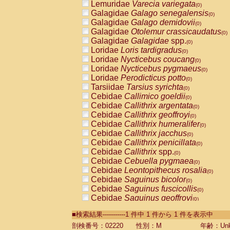
Lemuridae
Varecia variegata
(0)
Galagidae
Galago senegalensis
(0)
Galagidae
Galago demidovii
(0)
Galagidae
Otolemur crassicaudatus
(0)
Galagidae
Galagidae
spp.
(0)
Loridae
Loris tardigradus
(0)
Loridae
Nycticebus coucang
(0)
Loridae
Nycticebus pygmaeus
(0)
Loridae
Perodicticus potto
(0)
Tarsiidae
Tarsius syrichta
(0)
Cebidae
Callimico goeldii
(0)
Cebidae
Callithrix argentata
(0)
Cebidae
Callithrix geoffroyi
(0)
Cebidae
Callithrix humeralifer
(0)
Cebidae
Callithrix jacchus
(0)
Cebidae
Callithrix penicillata
(0)
Cebidae
Callithrix
spp.
(0)
Cebidae
Cebuella pygmaea
(0)
Cebidae
Leontopithecus rosalia
(0)
Cebidae
Saguinus bicolor
(0)
Cebidae
Saguinus fuscicollis
(0)
Cebidae
Saguinus geoffroyi
(0)
Cebidae
Saguinus imperator
(0)
■検索結果-----------1 件中 1 件から 1 件を表示中
Cebidae
Saguinus labiatus
(0)
Cebidae
Saguinus leucopus
剖検番号：02220
性別：M
年齢：Unk
(0)