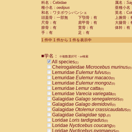
科名：Cebidae
Cebidae
Saguinus midas
属名：
Sa
(0)
種小名：
oedipus
亜種小名
Cebidae
Saguinus mystax
(0)
和名：ワタボウシパンシェ
英名：Cotto
Cebidae
Saguinus nigricollis
(0)
頭蓋骨：一部無
下顎骨：有
上腕骨：
Cebidae
Saguinus oedipus
(1)
尺骨：有
肩甲骨：有
大腿骨：
Cebidae
Saguinus weddelli
(0)
腓骨：有
寛骨：有
体幹：有
Cebidae
Saguinus
spp.
(0)
手：有
足：有
Cebidae
Aotus trivirgatus
(0)
Cebidae
Cebus albifrons
1 件中 1 件から 1 件を表示中
(0)
Cebidae
Cebus apella
(0)
Cebidae
Cebus capucinus
(0)
■学名：
Cebidae
Cebus nigrivittatus
※複数選択可・or検索
(0)
Cebidae
Cebus
spp.
All species
(0)
(1)
Cebidae
Saimiri boliviensis
Cheirogaleidae
Microcebus murinus
(0)
(0)
Cebidae
Saimiri sciureus
Lemuridae
Eulemur fulvus
(0)
(0)
Atelidae
Alouatta caraya
Lemuridae
Eulemur macaco
(0)
(0)
Atelidae
Alouatta fusca
Lemuridae
Eulemur mongoz
(0)
(0)
Atelidae
Alouatta seniculus
Lemuridae
Lemur catta
(0)
(0)
Atelidae
Alouatta
spp.
Lemuridae
Varecia variegata
(0)
(0)
Atelidae
Ateles belzebuth
Galagidae
Galago senegalensis
(0)
(0)
Atelidae
Ateles geoffroyi
Galagidae
Galago demidovii
(0)
(0)
Atelidae
Ateles paniscus
Galagidae
Otolemur crassicaudatus
(0)
(0)
Atelidae
Ateles
spp.
Galagidae
Galagidae
spp.
(0)
(0)
Atelidae
Lagothrix lagothricha
Loridae
Loris tardigradus
(0)
(0)
Atelidae
Lagothrix lagothricha cana
Loridae
Nycticebus coucang
(0)
(0)
Pitheciidae
Cacajao calvus rubicundu
Loridae
Nycticebus pygmaeus
(0)