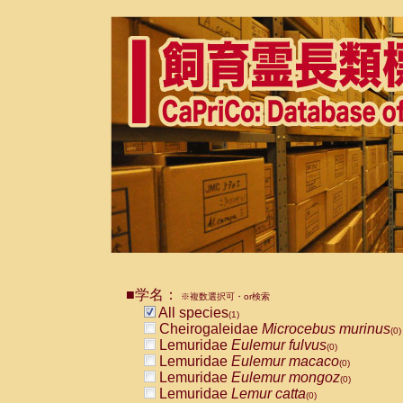
■学名：
※複数選択可・or検索
All species
(1)
Cheirogaleidae
Microcebus murinus
(0)
Lemuridae
Eulemur fulvus
(0)
Lemuridae
Eulemur macaco
(0)
Lemuridae
Eulemur mongoz
(0)
Lemuridae
Lemur catta
(0)