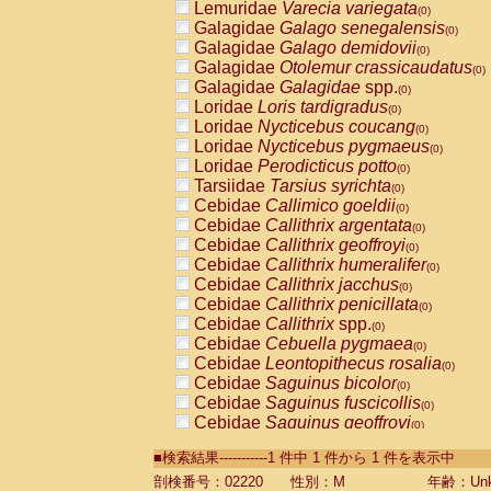
Lemuridae
Varecia variegata
(0)
Galagidae
Galago senegalensis
(0)
Galagidae
Galago demidovii
(0)
Galagidae
Otolemur crassicaudatus
(0)
Galagidae
Galagidae
spp.
(0)
Loridae
Loris tardigradus
(0)
Loridae
Nycticebus coucang
(0)
Loridae
Nycticebus pygmaeus
(0)
Loridae
Perodicticus potto
(0)
Tarsiidae
Tarsius syrichta
(0)
Cebidae
Callimico goeldii
(0)
Cebidae
Callithrix argentata
(0)
Cebidae
Callithrix geoffroyi
(0)
Cebidae
Callithrix humeralifer
(0)
Cebidae
Callithrix jacchus
(0)
Cebidae
Callithrix penicillata
(0)
Cebidae
Callithrix
spp.
(0)
Cebidae
Cebuella pygmaea
(0)
Cebidae
Leontopithecus rosalia
(0)
Cebidae
Saguinus bicolor
(0)
Cebidae
Saguinus fuscicollis
(0)
Cebidae
Saguinus geoffroyi
(0)
Cebidae
Saguinus imperator
(0)
■検索結果-----------1 件中 1 件から 1 件を表示中
Cebidae
Saguinus labiatus
(0)
Cebidae
Saguinus leucopus
剖検番号：02220
性別：M
年齢：Unk
(0)