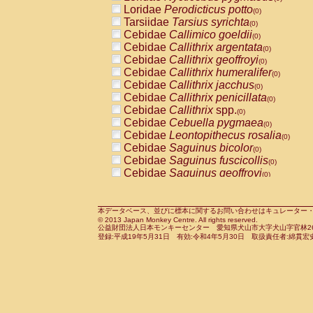
Pitheciidae
Callicebus cupreus
Loridae
Perodicticus potto
(0)
(0)
Pitheciidae
Callicebus donacophilus
Tarsiidae
Tarsius syrichta
(0
(0)
Pitheciidae
Callicebus moloch
Cebidae
Callimico goeldii
(0)
(0)
Pitheciidae
Callicebus torquatus
Cebidae
Callithrix argentata
(0)
(0)
Pitheciidae
Callicebus
spp.
Cebidae
Callithrix geoffroyi
(0)
(0)
Pitheciidae
Chiropotes satanas
Cebidae
Callithrix humeralifer
(0)
(0)
Pitheciidae
Pithecia monachus
Cebidae
Callithrix jacchus
(0)
(0)
Pitheciidae
Pithecia pithecia
Cebidae
Callithrix penicillata
(0)
(0)
Cercopithecidae
Cercocebus agilis
Cebidae
Callithrix
spp.
(0)
(0)
Cercopithecidae
Cercocebus galeritus
Cebidae
Cebuella pygmaea
(0)
Cercopithecidae
Cercocebus torquatu
Cebidae
Leontopithecus rosalia
(0)
Cercopithecidae
Cercocebus torquatus
Cebidae
Saguinus bicolor
(0)
Cercopithecidae
Cercocebus torquatu
Cebidae
Saguinus fuscicollis
(0)
Cercopithecidae
Cercocebus
hybrid
Cebidae
Saguinus geoffroyi
(0)
(0)
Cercopithecidae
Cercocebus
spp.
Cebidae
Saguinus imperator
(0)
(0)
Cercopithecidae
Lophocebus albigen
Cebidae
Saguinus labiatus
(0)
Cercopithecidae
Papio anubis
Cebidae
Saguinus leucopus
本データベース、並びに標本に関するお問い合わせはキュレーター・新宅勇太までお願い
(0)
(0)
© 2013 Japan Monkey Centre. All rights reserved.
Cercopithecidae
Papio cynocephalus
Cebidae
Saguinus midas
(
(0)
公益財団法人日本モンキーセンター 愛知県犬山市大字犬山字官林26番
Cercopithecidae
Papio hamadryas
Cebidae
Saguinus mystax
(0)
登録:平成19年5月31日 有効:令和4年5月30日 取扱責任者:綿貫宏
(0)
Cercopithecidae
Papio papio
Cebidae
Saguinus nigricollis
(0)
(0)
Cercopithecidae
Papio
spp.
Cebidae
Saguinus oedipus
(0)
(1)
Cercopithecidae
Mandrillus leucopha
Cebidae
Saguinus weddelli
(0)
Cercopithecidae
Mandrillus sphinx
Cebidae
Saguinus
spp.
(0)
(0)
Cercopithecidae
Theropithecus gelad
Cebidae
Aotus trivirgatus
(0)
Cercopithecidae
Macaca arctoides
Cebidae
Cebus albifrons
(0)
(0)