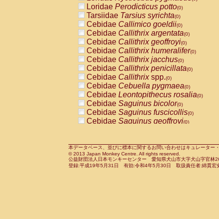
Pitheciidae
Callicebus cupreus
Loridae
Perodicticus potto
(0)
(0)
Pitheciidae
Callicebus donacophilus
Tarsiidae
Tarsius syrichta
(0
(0)
Pitheciidae
Callicebus moloch
Cebidae
Callimico goeldii
(0)
(0)
Pitheciidae
Callicebus torquatus
Cebidae
Callithrix argentata
(0)
(0)
Pitheciidae
Callicebus
spp.
Cebidae
Callithrix geoffroyi
(0)
(0)
Pitheciidae
Chiropotes satanas
Cebidae
Callithrix humeralifer
(0)
(0)
Pitheciidae
Pithecia monachus
Cebidae
Callithrix jacchus
(0)
(0)
Pitheciidae
Pithecia pithecia
Cebidae
Callithrix penicillata
(0)
(0)
Cercopithecidae
Cercocebus agilis
Cebidae
Callithrix
spp.
(0)
(0)
Cercopithecidae
Cercocebus galeritus
Cebidae
Cebuella pygmaea
(0)
Cercopithecidae
Cercocebus torquatu
Cebidae
Leontopithecus rosalia
(0)
Cercopithecidae
Cercocebus torquatus
Cebidae
Saguinus bicolor
(0)
Cercopithecidae
Cercocebus torquatu
Cebidae
Saguinus fuscicollis
(0)
Cercopithecidae
Cercocebus
hybrid
Cebidae
Saguinus geoffroyi
(0)
(0)
Cercopithecidae
Cercocebus
spp.
Cebidae
Saguinus imperator
(0)
(0)
Cercopithecidae
Lophocebus albigen
Cebidae
Saguinus labiatus
(0)
Cercopithecidae
Papio anubis
Cebidae
Saguinus leucopus
本データベース、並びに標本に関するお問い合わせはキュレーター・新宅勇太までお願い
(0)
(0)
© 2013 Japan Monkey Centre. All rights reserved.
Cercopithecidae
Papio cynocephalus
Cebidae
Saguinus midas
(
(0)
公益財団法人日本モンキーセンター 愛知県犬山市大字犬山字官林26番
Cercopithecidae
Papio hamadryas
Cebidae
Saguinus mystax
(0)
登録:平成19年5月31日 有効:令和4年5月30日 取扱責任者:綿貫宏
(0)
Cercopithecidae
Papio papio
Cebidae
Saguinus nigricollis
(0)
(0)
Cercopithecidae
Papio
spp.
Cebidae
Saguinus oedipus
(0)
(1)
Cercopithecidae
Mandrillus leucopha
Cebidae
Saguinus weddelli
(0)
Cercopithecidae
Mandrillus sphinx
Cebidae
Saguinus
spp.
(0)
(0)
Cercopithecidae
Theropithecus gelad
Cebidae
Aotus trivirgatus
(0)
Cercopithecidae
Macaca arctoides
Cebidae
Cebus albifrons
(0)
(0)