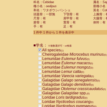
科名：Cebidae
Cebidae
Saguinus midas
属名：
Sa
(0)
種小名：
oedipus
亜種小名
Cebidae
Saguinus mystax
(0)
和名：ワタボウシパンシェ
英名：Cotto
Cebidae
Saguinus nigricollis
(0)
頭蓋骨：一部無
下顎骨：有
上腕骨：
Cebidae
Saguinus oedipus
(1)
尺骨：有
肩甲骨：有
大腿骨：
Cebidae
Saguinus weddelli
(0)
腓骨：有
寛骨：有
体幹：有
Cebidae
Saguinus
spp.
(0)
手：有
足：有
Cebidae
Aotus trivirgatus
(0)
Cebidae
Cebus albifrons
1 件中 1 件から 1 件を表示中
(0)
Cebidae
Cebus apella
(0)
Cebidae
Cebus capucinus
(0)
■学名：
Cebidae
Cebus nigrivittatus
※複数選択可・or検索
(0)
Cebidae
Cebus
spp.
All species
(0)
(1)
Cebidae
Saimiri boliviensis
Cheirogaleidae
Microcebus murinus
(0)
(0)
Cebidae
Saimiri sciureus
Lemuridae
Eulemur fulvus
(0)
(0)
Atelidae
Alouatta caraya
Lemuridae
Eulemur macaco
(0)
(0)
Atelidae
Alouatta fusca
Lemuridae
Eulemur mongoz
(0)
(0)
Atelidae
Alouatta seniculus
Lemuridae
Lemur catta
(0)
(0)
Atelidae
Alouatta
spp.
Lemuridae
Varecia variegata
(0)
(0)
Atelidae
Ateles belzebuth
Galagidae
Galago senegalensis
(0)
(0)
Atelidae
Ateles geoffroyi
Galagidae
Galago demidovii
(0)
(0)
Atelidae
Ateles paniscus
Galagidae
Otolemur crassicaudatus
(0)
(0)
Atelidae
Ateles
spp.
Galagidae
Galagidae
spp.
(0)
(0)
Atelidae
Lagothrix lagothricha
Loridae
Loris tardigradus
(0)
(0)
Atelidae
Lagothrix lagothricha cana
Loridae
Nycticebus coucang
(0)
(0)
Pitheciidae
Cacajao calvus rubicundu
Loridae
Nycticebus pygmaeus
(0)