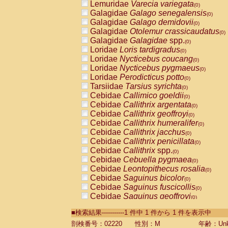
Lemuridae
Varecia variegata
(0)
Galagidae
Galago senegalensis
(0)
Galagidae
Galago demidovii
(0)
Galagidae
Otolemur crassicaudatus
(0)
Galagidae
Galagidae
spp.
(0)
Loridae
Loris tardigradus
(0)
Loridae
Nycticebus coucang
(0)
Loridae
Nycticebus pygmaeus
(0)
Loridae
Perodicticus potto
(0)
Tarsiidae
Tarsius syrichta
(0)
Cebidae
Callimico goeldii
(0)
Cebidae
Callithrix argentata
(0)
Cebidae
Callithrix geoffroyi
(0)
Cebidae
Callithrix humeralifer
(0)
Cebidae
Callithrix jacchus
(0)
Cebidae
Callithrix penicillata
(0)
Cebidae
Callithrix
spp.
(0)
Cebidae
Cebuella pygmaea
(0)
Cebidae
Leontopithecus rosalia
(0)
Cebidae
Saguinus bicolor
(0)
Cebidae
Saguinus fuscicollis
(0)
Cebidae
Saguinus geoffroyi
(0)
Cebidae
Saguinus imperator
(0)
■検索結果-----------1 件中 1 件から 1 件を表示中
Cebidae
Saguinus labiatus
(0)
Cebidae
Saguinus leucopus
剖検番号：02220
性別：M
年齢：Unk
(0)