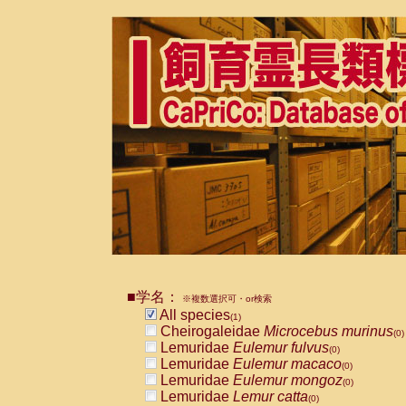
■学名：
※複数選択可・or検索
All species
(1)
Cheirogaleidae
Microcebus murinus
(0)
Lemuridae
Eulemur fulvus
(0)
Lemuridae
Eulemur macaco
(0)
Lemuridae
Eulemur mongoz
(0)
Lemuridae
Lemur catta
(0)