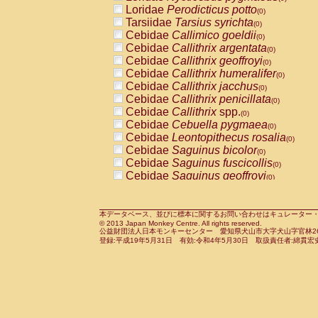
Pitheciidae
Callicebus cupreus
Loridae
Perodicticus potto
(0)
(0)
Pitheciidae
Callicebus donacophilus
Tarsiidae
Tarsius syrichta
(0
(0)
Pitheciidae
Callicebus moloch
Cebidae
Callimico goeldii
(0)
(0)
Pitheciidae
Callicebus torquatus
Cebidae
Callithrix argentata
(0)
(0)
Pitheciidae
Callicebus
spp.
Cebidae
Callithrix geoffroyi
(0)
(0)
Pitheciidae
Chiropotes satanas
Cebidae
Callithrix humeralifer
(0)
(0)
Pitheciidae
Pithecia monachus
Cebidae
Callithrix jacchus
(0)
(0)
Pitheciidae
Pithecia pithecia
Cebidae
Callithrix penicillata
(0)
(0)
Cercopithecidae
Cercocebus agilis
Cebidae
Callithrix
spp.
(0)
(0)
Cercopithecidae
Cercocebus galeritus
Cebidae
Cebuella pygmaea
(0)
Cercopithecidae
Cercocebus torquatu
Cebidae
Leontopithecus rosalia
(0)
Cercopithecidae
Cercocebus torquatus
Cebidae
Saguinus bicolor
(0)
Cercopithecidae
Cercocebus torquatu
Cebidae
Saguinus fuscicollis
(0)
Cercopithecidae
Cercocebus
hybrid
Cebidae
Saguinus geoffroyi
(0)
(0)
Cercopithecidae
Cercocebus
spp.
Cebidae
Saguinus imperator
(0)
(0)
Cercopithecidae
Lophocebus albigen
Cebidae
Saguinus labiatus
(0)
Cercopithecidae
Papio anubis
Cebidae
Saguinus leucopus
本データベース、並びに標本に関するお問い合わせはキュレーター・新宅勇太までお願い
(0)
(0)
© 2013 Japan Monkey Centre. All rights reserved.
Cercopithecidae
Papio cynocephalus
Cebidae
Saguinus midas
(
(0)
公益財団法人日本モンキーセンター 愛知県犬山市大字犬山字官林26番
Cercopithecidae
Papio hamadryas
Cebidae
Saguinus mystax
(0)
登録:平成19年5月31日 有効:令和4年5月30日 取扱責任者:綿貫宏
(0)
Cercopithecidae
Papio papio
Cebidae
Saguinus nigricollis
(0)
(0)
Cercopithecidae
Papio
spp.
Cebidae
Saguinus oedipus
(0)
(1)
Cercopithecidae
Mandrillus leucopha
Cebidae
Saguinus weddelli
(0)
Cercopithecidae
Mandrillus sphinx
Cebidae
Saguinus
spp.
(0)
(0)
Cercopithecidae
Theropithecus gelad
Cebidae
Aotus trivirgatus
(0)
Cercopithecidae
Macaca arctoides
Cebidae
Cebus albifrons
(0)
(0)