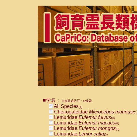
■学名：
※複数選択可・or検索
All Species
(1)
Cheirogaleidae
Microcebus murinus
(0)
Lemuridae
Eulemur fulvus
(0)
Lemuridae
Eulemur macaco
(0)
Lemuridae
Eulemur mongoz
(0)
Lemuridae
Lemur catta
(0)