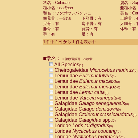
科名：Cebidae
Cebidae
Saguinus midas
属名：
Sa
(0)
種小名：
oedipus
亜種小名
Cebidae
Saguinus mystax
(0)
和名：ワタボウシパンシェ
英名：Cotto
Cebidae
Saguinus nigricollis
(0)
頭蓋骨：一部無
下顎骨：有
上腕骨：
Cebidae
Saguinus oedipus
(1)
尺骨：有
肩甲骨：有
大腿骨：
Cebidae
Saguinus weddelli
(0)
腓骨：有
寛骨：有
体幹：有
Cebidae
Saguinus
spp.
(0)
手：有
足：有
Cebidae
Aotus trivirgatus
(0)
Cebidae
Cebus albifrons
1 件中 1 件から 1 件を表示中
(0)
Cebidae
Cebus apella
(0)
Cebidae
Cebus capucinus
(0)
■学名：
Cebidae
Cebus nigrivittatus
※複数選択可・or検索
(0)
Cebidae
Cebus
spp.
All Species
(0)
(1)
Cebidae
Saimiri boliviensis
Cheirogaleidae
Microcebus murinus
(0)
(0)
Cebidae
Saimiri sciureus
Lemuridae
Eulemur fulvus
(0)
(0)
Atelidae
Alouatta caraya
Lemuridae
Eulemur macaco
(0)
(0)
Atelidae
Alouatta fusca
Lemuridae
Eulemur mongoz
(0)
(0)
Atelidae
Alouatta seniculus
Lemuridae
Lemur catta
(0)
(0)
Atelidae
Alouatta
spp.
Lemuridae
Varecia variegata
(0)
(0)
Atelidae
Ateles belzebuth
Galagidae
Galago senegalensis
(0)
(0)
Atelidae
Ateles geoffroyi
Galagidae
Galago demidovii
(0)
(0)
Atelidae
Ateles paniscus
Galagidae
Otolemur crassicaudatus
(0)
(0)
Atelidae
Ateles
spp.
Galagidae
Galagidae
spp.
(0)
(0)
Atelidae
Lagothrix lagothricha
Loridae
Loris tardigradus
(0)
(0)
Atelidae
Lagothrix lagothricha cana
Loridae
Nycticebus coucang
(0)
(0)
Pitheciidae
Cacajao calvus rubicundu
Loridae
Nycticebus pygmaeus
(0)