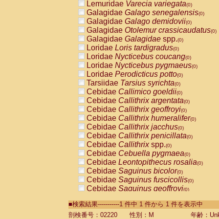
Lemuridae
Varecia variegata
(0)
Galagidae
Galago senegalensis
(0)
Galagidae
Galago demidovii
(0)
Galagidae
Otolemur crassicaudatus
(0)
Galagidae
Galagidae
spp.
(0)
Loridae
Loris tardigradus
(0)
Loridae
Nycticebus coucang
(0)
Loridae
Nycticebus pygmaeus
(0)
Loridae
Perodicticus potto
(0)
Tarsiidae
Tarsius syrichta
(0)
Cebidae
Callimico goeldii
(0)
Cebidae
Callithrix argentata
(0)
Cebidae
Callithrix geoffroyi
(0)
Cebidae
Callithrix humeralifer
(0)
Cebidae
Callithrix jacchus
(0)
Cebidae
Callithrix penicillata
(0)
Cebidae
Callithrix
spp.
(0)
Cebidae
Cebuella pygmaea
(0)
Cebidae
Leontopithecus rosalia
(0)
Cebidae
Saguinus bicolor
(0)
Cebidae
Saguinus fuscicollis
(0)
Cebidae
Saguinus geoffroyi
(0)
Cebidae
Saguinus imperator
(0)
■検索結果-----------1 件中 1 件から 1 件を表示中
Cebidae
Saguinus labiatus
(0)
Cebidae
Saguinus leucopus
剖検番号：02220
性別：M
年齢：Unk
(0)