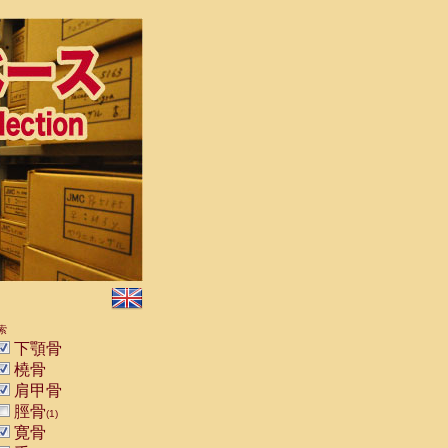
索
下顎骨
橈骨
肩甲骨
脛骨
(1)
寛骨