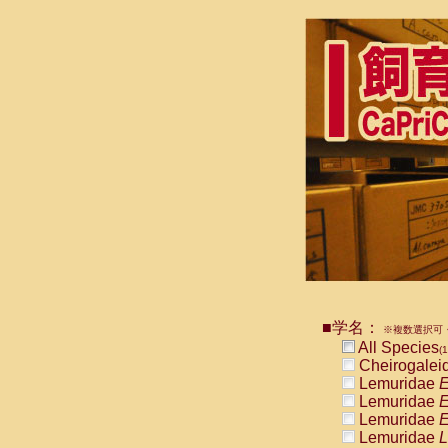
■学名：
※複数選択可・
All Species
(1
Cheirogalei
Lemuridae
E
Lemuridae
E
Lemuridae
E
Lemuridae
L