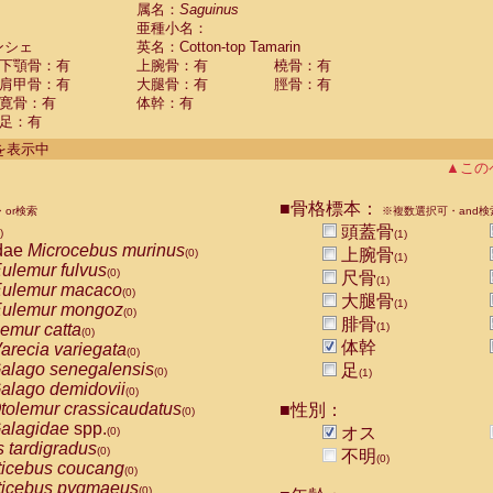
guinus midas
属名：
Saguinus
(0)
亜種小名：
guinus mystax
(0)
ンシェ
英名：Cotton-top Tamarin
uinus nigricollis
(0)
下顎骨：有
上腕骨：有
橈骨：有
guinus oedipus
(1)
肩甲骨：有
大腿骨：有
脛骨：有
uinus weddelli
(0)
寛骨：有
体幹：有
guinus
spp.
(0)
足：有
us trivirgatus
(0)
us albifrons
件を表示中
(0)
us apella
▲この
(0)
bus capucinus
(0)
us nigrivittatus
■骨格標本：
or検索
(0)
※複数選択可・and検
bus
spp.
頭蓋骨
(0)
)
(1)
miri boliviensis
dae
Microcebus murinus
(0)
上腕骨
(0)
(1)
miri sciureus
ulemur fulvus
(0)
(0)
尺骨
(1)
uatta caraya
ulemur macaco
(0)
(0)
大腿骨
(1)
uatta fusca
ulemur mongoz
(0)
(0)
腓骨
uatta seniculus
emur catta
(1)
(0)
(0)
uatta
spp.
体幹
arecia variegata
(0)
(0)
les belzebuth
alago senegalensis
足
(0)
(0)
(1)
les geoffroyi
alago demidovii
(0)
(0)
les paniscus
tolemur crassicaudatus
■性別：
(0)
(0)
les
spp.
alagidae
spp.
(0)
オス
(0)
othrix lagothricha
s tardigradus
(0)
(0)
不明
(0)
othrix lagothricha cana
ticebus coucang
(0)
(0)
Cacajao calvus rubicundus
ticebus pygmaeus
(0)
(0)