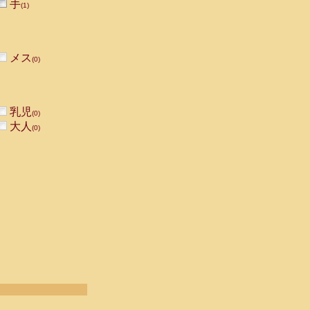
手
(1)
メス
(0)
乳児
(0)
大人
(0)