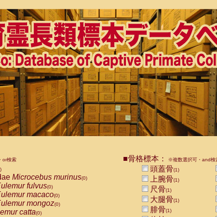
■骨格標本：
or検索
※複数選択可・and検
頭蓋骨
)
(1)
dae
Microcebus murinus
上腕骨
(0)
(1)
ulemur fulvus
(0)
尺骨
(1)
ulemur macaco
(0)
大腿骨
(1)
ulemur mongoz
(0)
腓骨
emur catta
(1)
(0)