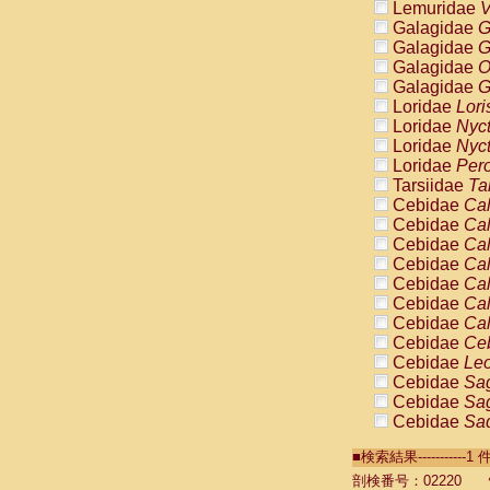
Lemuridae
V
Galagidae
G
Galagidae
G
Galagidae
O
Galagidae
G
Loridae
Lori
Loridae
Nyc
Loridae
Nyc
Loridae
Pero
Tarsiidae
Ta
Cebidae
Cal
Cebidae
Cal
Cebidae
Cal
Cebidae
Cal
Cebidae
Cal
Cebidae
Cal
Cebidae
Cal
Cebidae
Ce
Cebidae
Leo
Cebidae
Sag
Cebidae
Sag
Cebidae
Sag
Cebidae
Sag
■検索結果----------
Cebidae
Sag
Cebidae
Sa
剖検番号：02220