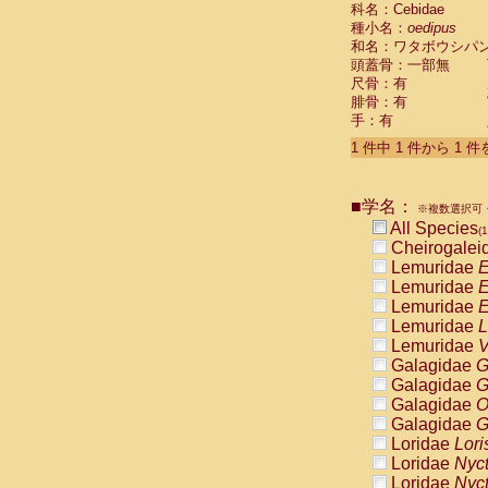
科名：Cebidae
Cebidae
Sa
種小名：
oedipus
Cebidae
Sa
和名：ワタボウシパ
Cebidae
Sag
頭蓋骨：一部無
Cebidae
Sa
尺骨：有
Cebidae
Sag
腓骨：有
Cebidae
Sa
手：有
Cebidae
Aot
Cebidae
Ceb
1 件中 1 件から 1 
Cebidae
Ceb
Cebidae
Ce
■学名：
Cebidae
Ceb
※複数選択可・
Cebidae
Ce
All Species
(1
Cebidae
Sai
Cheirogalei
Cebidae
Sai
Lemuridae
E
Atelidae
Alo
Lemuridae
E
Atelidae
Alo
Lemuridae
E
Atelidae
Alo
Lemuridae
L
Atelidae
Alo
Lemuridae
V
Atelidae
Ate
Galagidae
G
Atelidae
Ate
Galagidae
G
Atelidae
Ate
Galagidae
O
Atelidae
Ate
Galagidae
G
Atelidae
Lag
Loridae
Lori
Atelidae
Lag
Loridae
Nyc
Pitheciidae
Loridae
Nyc