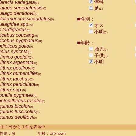
体幹
arecia variegata
(0)
alago senegalensis
足
(0)
(1)
alago demidovii
(0)
tolemur crassicaudatus
■性別：
(0)
alagidae
spp.
オス
(0)
s tardigradus
(0)
不明
(0)
ticebus coucang
(0)
ticebus pygmaeus
(0)
■年齢：
dicticus potto
(0)
胎児
(0)
rsius syrichta
(0)
子供
limico goeldii
(0)
(0)
不明
lithrix argentata
(0)
lithrix geoffroyi
(0)
lithrix humeralifer
(0)
lithrix jacchus
(0)
lithrix penicillata
(0)
lithrix
spp.
(0)
buella pygmaea
(0)
ntopithecus rosalia
(0)
uinus bicolor
(0)
uinus fuscicollis
(0)
uinus geoffroyi
(0)
uinus imperator
(0)
-1 件中 1 件から 1 件を表示中
uinus labiatus
(0)
guinus leucopus
性別：M
年齢：Unknown
(0)