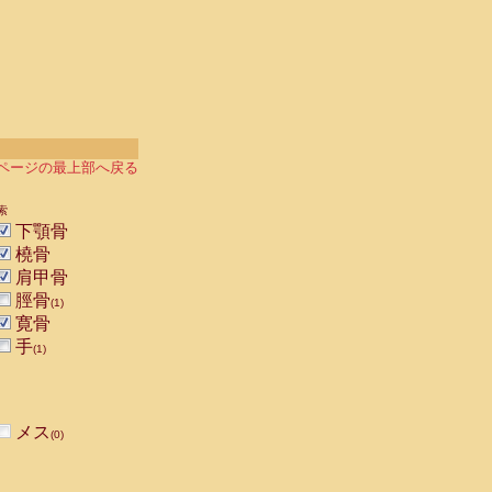
ページの最上部へ戻る
索
下顎骨
橈骨
肩甲骨
脛骨
(1)
寛骨
手
(1)
メス
(0)