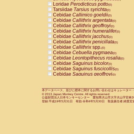
Pitheciidae
Callicebus cupreus
Loridae
Perodicticus potto
(0)
(0)
Pitheciidae
Callicebus donacophilus
Tarsiidae
Tarsius syrichta
(0
(0)
Pitheciidae
Callicebus moloch
Cebidae
Callimico goeldii
(0)
(0)
Pitheciidae
Callicebus torquatus
Cebidae
Callithrix argentata
(0)
(0)
Pitheciidae
Callicebus
spp.
Cebidae
Callithrix geoffroyi
(0)
(0)
Pitheciidae
Chiropotes satanas
Cebidae
Callithrix humeralifer
(0)
(0)
Pitheciidae
Pithecia monachus
Cebidae
Callithrix jacchus
(0)
(0)
Pitheciidae
Pithecia pithecia
Cebidae
Callithrix penicillata
(0)
(0)
Cercopithecidae
Cercocebus agilis
Cebidae
Callithrix
spp.
(0)
(0)
Cercopithecidae
Cercocebus galeritus
Cebidae
Cebuella pygmaea
(0)
Cercopithecidae
Cercocebus torquatu
Cebidae
Leontopithecus rosalia
(0)
Cercopithecidae
Cercocebus torquatus
Cebidae
Saguinus bicolor
(0)
Cercopithecidae
Cercocebus torquatu
Cebidae
Saguinus fuscicollis
(0)
Cercopithecidae
Cercocebus
hybrid
Cebidae
Saguinus geoffroyi
(0)
(0)
Cercopithecidae
Cercocebus
spp.
Cebidae
Saguinus imperator
(0)
(0)
Cercopithecidae
Lophocebus albigen
Cebidae
Saguinus labiatus
(0)
Cercopithecidae
Papio anubis
Cebidae
Saguinus leucopus
本データベース、並びに標本に関するお問い合わせはキュレーター・新宅勇太までお願い
(0)
(0)
© 2013 Japan Monkey Centre. All rights reserved.
Cercopithecidae
Papio cynocephalus
Cebidae
Saguinus midas
(
(0)
公益財団法人日本モンキーセンター 愛知県犬山市大字犬山字官林26番
Cercopithecidae
Papio hamadryas
Cebidae
Saguinus mystax
(0)
登録:平成19年5月31日 有効:令和4年5月30日 取扱責任者:綿貫宏
(0)
Cercopithecidae
Papio papio
Cebidae
Saguinus nigricollis
(0)
(0)
Cercopithecidae
Papio
spp.
Cebidae
Saguinus oedipus
(0)
(1)
Cercopithecidae
Mandrillus leucopha
Cebidae
Saguinus weddelli
(0)
Cercopithecidae
Mandrillus sphinx
Cebidae
Saguinus
spp.
(0)
(0)
Cercopithecidae
Theropithecus gelad
Cebidae
Aotus trivirgatus
(0)
Cercopithecidae
Macaca arctoides
Cebidae
Cebus albifrons
(0)
(0)