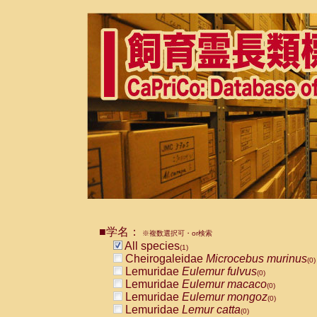
■学名：
※複数選択可・or検索
All species
(1)
Cheirogaleidae
Microcebus murinus
(0)
Lemuridae
Eulemur fulvus
(0)
Lemuridae
Eulemur macaco
(0)
Lemuridae
Eulemur mongoz
(0)
Lemuridae
Lemur catta
(0)