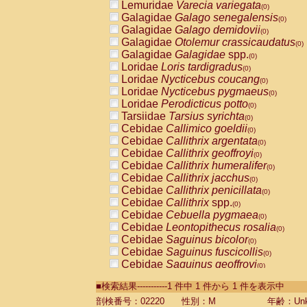
Lemuridae
Varecia variegata
(0)
Galagidae
Galago senegalensis
(0)
Galagidae
Galago demidovii
(0)
Galagidae
Otolemur crassicaudatus
(0)
Galagidae
Galagidae
spp.
(0)
Loridae
Loris tardigradus
(0)
Loridae
Nycticebus coucang
(0)
Loridae
Nycticebus pygmaeus
(0)
Loridae
Perodicticus potto
(0)
Tarsiidae
Tarsius syrichta
(0)
Cebidae
Callimico goeldii
(0)
Cebidae
Callithrix argentata
(0)
Cebidae
Callithrix geoffroyi
(0)
Cebidae
Callithrix humeralifer
(0)
Cebidae
Callithrix jacchus
(0)
Cebidae
Callithrix penicillata
(0)
Cebidae
Callithrix
spp.
(0)
Cebidae
Cebuella pygmaea
(0)
Cebidae
Leontopithecus rosalia
(0)
Cebidae
Saguinus bicolor
(0)
Cebidae
Saguinus fuscicollis
(0)
Cebidae
Saguinus geoffroyi
(0)
Cebidae
Saguinus imperator
(0)
■検索結果-----------1 件中 1 件から 1 件を表示中
Cebidae
Saguinus labiatus
(0)
Cebidae
Saguinus leucopus
剖検番号：02220
性別：M
年齢：Unk
(0)