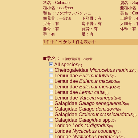
科名：Cebidae
Cebidae
Saguinus midas
属名：
Sa
(0)
種小名：
oedipus
亜種小名
Cebidae
Saguinus mystax
(0)
和名：ワタボウシパンシェ
英名：Cotto
Cebidae
Saguinus nigricollis
(0)
頭蓋骨：一部無
下顎骨：有
上腕骨：
Cebidae
Saguinus oedipus
(1)
尺骨：有
肩甲骨：有
大腿骨：
Cebidae
Saguinus weddelli
(0)
腓骨：有
寛骨：有
体幹：有
Cebidae
Saguinus
spp.
(0)
手：有
足：有
Cebidae
Aotus trivirgatus
(0)
Cebidae
Cebus albifrons
1 件中 1 件から 1 件を表示中
(0)
Cebidae
Cebus apella
(0)
Cebidae
Cebus capucinus
(0)
■学名：
Cebidae
Cebus nigrivittatus
※複数選択可・or検索
(0)
Cebidae
Cebus
spp.
All species
(0)
(1)
Cebidae
Saimiri boliviensis
Cheirogaleidae
Microcebus murinus
(0)
(0)
Cebidae
Saimiri sciureus
Lemuridae
Eulemur fulvus
(0)
(0)
Atelidae
Alouatta caraya
Lemuridae
Eulemur macaco
(0)
(0)
Atelidae
Alouatta fusca
Lemuridae
Eulemur mongoz
(0)
(0)
Atelidae
Alouatta seniculus
Lemuridae
Lemur catta
(0)
(0)
Atelidae
Alouatta
spp.
Lemuridae
Varecia variegata
(0)
(0)
Atelidae
Ateles belzebuth
Galagidae
Galago senegalensis
(0)
(0)
Atelidae
Ateles geoffroyi
Galagidae
Galago demidovii
(0)
(0)
Atelidae
Ateles paniscus
Galagidae
Otolemur crassicaudatus
(0)
(0)
Atelidae
Ateles
spp.
Galagidae
Galagidae
spp.
(0)
(0)
Atelidae
Lagothrix lagothricha
Loridae
Loris tardigradus
(0)
(0)
Atelidae
Lagothrix lagothricha cana
Loridae
Nycticebus coucang
(0)
(0)
Pitheciidae
Cacajao calvus rubicundu
Loridae
Nycticebus pygmaeus
(0)