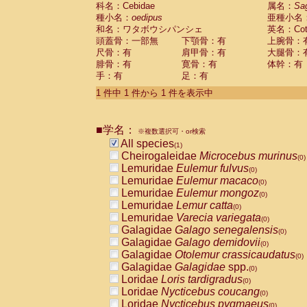
科名：Cebidae
Cebidae
Saguinus midas
属名：
Sa
(0)
種小名：
oedipus
亜種小名
Cebidae
Saguinus mystax
(0)
和名：ワタボウシパンシェ
英名：Cotto
Cebidae
Saguinus nigricollis
(0)
頭蓋骨：一部無
下顎骨：有
上腕骨：
Cebidae
Saguinus oedipus
(1)
尺骨：有
肩甲骨：有
大腿骨：
Cebidae
Saguinus weddelli
(0)
腓骨：有
寛骨：有
体幹：有
Cebidae
Saguinus
spp.
(0)
手：有
足：有
Cebidae
Aotus trivirgatus
(0)
Cebidae
Cebus albifrons
1 件中 1 件から 1 件を表示中
(0)
Cebidae
Cebus apella
(0)
Cebidae
Cebus capucinus
(0)
■学名：
Cebidae
Cebus nigrivittatus
※複数選択可・or検索
(0)
Cebidae
Cebus
spp.
All species
(0)
(1)
Cebidae
Saimiri boliviensis
Cheirogaleidae
Microcebus murinus
(0)
(0)
Cebidae
Saimiri sciureus
Lemuridae
Eulemur fulvus
(0)
(0)
Atelidae
Alouatta caraya
Lemuridae
Eulemur macaco
(0)
(0)
Atelidae
Alouatta fusca
Lemuridae
Eulemur mongoz
(0)
(0)
Atelidae
Alouatta seniculus
Lemuridae
Lemur catta
(0)
(0)
Atelidae
Alouatta
spp.
Lemuridae
Varecia variegata
(0)
(0)
Atelidae
Ateles belzebuth
Galagidae
Galago senegalensis
(0)
(0)
Atelidae
Ateles geoffroyi
Galagidae
Galago demidovii
(0)
(0)
Atelidae
Ateles paniscus
Galagidae
Otolemur crassicaudatus
(0)
(0)
Atelidae
Ateles
spp.
Galagidae
Galagidae
spp.
(0)
(0)
Atelidae
Lagothrix lagothricha
Loridae
Loris tardigradus
(0)
(0)
Atelidae
Lagothrix lagothricha cana
Loridae
Nycticebus coucang
(0)
(0)
Pitheciidae
Cacajao calvus rubicundu
Loridae
Nycticebus pygmaeus
(0)