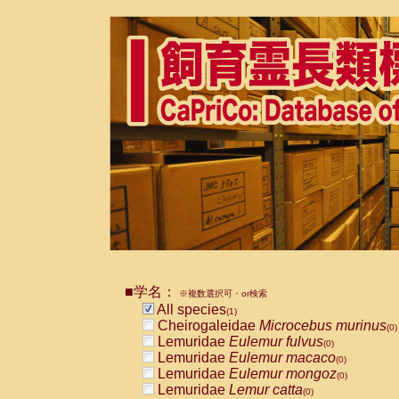
■学名：
※複数選択可・or検索
All species
(1)
Cheirogaleidae
Microcebus murinus
(0)
Lemuridae
Eulemur fulvus
(0)
Lemuridae
Eulemur macaco
(0)
Lemuridae
Eulemur mongoz
(0)
Lemuridae
Lemur catta
(0)