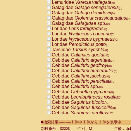
Lemuridae
Varecia variegata
(0)
Galagidae
Galago senegalensis
(0)
Galagidae
Galago demidovii
(0)
Galagidae
Otolemur crassicaudatus
(0)
Galagidae
Galagidae
spp.
(0)
Loridae
Loris tardigradus
(0)
Loridae
Nycticebus coucang
(0)
Loridae
Nycticebus pygmaeus
(0)
Loridae
Perodicticus potto
(0)
Tarsiidae
Tarsius syrichta
(0)
Cebidae
Callimico goeldii
(0)
Cebidae
Callithrix argentata
(0)
Cebidae
Callithrix geoffroyi
(0)
Cebidae
Callithrix humeralifer
(0)
Cebidae
Callithrix jacchus
(0)
Cebidae
Callithrix penicillata
(0)
Cebidae
Callithrix
spp.
(0)
Cebidae
Cebuella pygmaea
(0)
Cebidae
Leontopithecus rosalia
(0)
Cebidae
Saguinus bicolor
(0)
Cebidae
Saguinus fuscicollis
(0)
Cebidae
Saguinus geoffroyi
(0)
Cebidae
Saguinus imperator
(0)
■検索結果-----------1 件中 1 件から 1 件を表示中
Cebidae
Saguinus labiatus
(0)
Cebidae
Saguinus leucopus
剖検番号：02220
性別：M
年齢：Unk
(0)