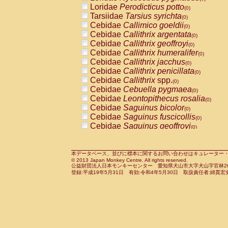
Pitheciidae
Callicebus cupreus
Loridae
Perodicticus potto
(0)
(0)
Pitheciidae
Callicebus donacophilus
Tarsiidae
Tarsius syrichta
(0
(0)
Pitheciidae
Callicebus moloch
Cebidae
Callimico goeldii
(0)
(0)
Pitheciidae
Callicebus torquatus
Cebidae
Callithrix argentata
(0)
(0)
Pitheciidae
Callicebus
spp.
Cebidae
Callithrix geoffroyi
(0)
(0)
Pitheciidae
Chiropotes satanas
Cebidae
Callithrix humeralifer
(0)
(0)
Pitheciidae
Pithecia monachus
Cebidae
Callithrix jacchus
(0)
(0)
Pitheciidae
Pithecia pithecia
Cebidae
Callithrix penicillata
(0)
(0)
Cercopithecidae
Cercocebus agilis
Cebidae
Callithrix
spp.
(0)
(0)
Cercopithecidae
Cercocebus galeritus
Cebidae
Cebuella pygmaea
(0)
Cercopithecidae
Cercocebus torquatu
Cebidae
Leontopithecus rosalia
(0)
Cercopithecidae
Cercocebus torquatus
Cebidae
Saguinus bicolor
(0)
Cercopithecidae
Cercocebus torquatu
Cebidae
Saguinus fuscicollis
(0)
Cercopithecidae
Cercocebus
hybrid
Cebidae
Saguinus geoffroyi
(0)
(0)
Cercopithecidae
Cercocebus
spp.
Cebidae
Saguinus imperator
(0)
(0)
Cercopithecidae
Lophocebus albigen
Cebidae
Saguinus labiatus
(0)
Cercopithecidae
Papio anubis
Cebidae
Saguinus leucopus
本データベース、並びに標本に関するお問い合わせはキュレーター・新宅勇太までお願い
(0)
(0)
© 2013 Japan Monkey Centre. All rights reserved.
Cercopithecidae
Papio cynocephalus
Cebidae
Saguinus midas
(
(0)
公益財団法人日本モンキーセンター 愛知県犬山市大字犬山字官林26番
Cercopithecidae
Papio hamadryas
Cebidae
Saguinus mystax
(0)
登録:平成19年5月31日 有効:令和4年5月30日 取扱責任者:綿貫宏
(0)
Cercopithecidae
Papio papio
Cebidae
Saguinus nigricollis
(0)
(0)
Cercopithecidae
Papio
spp.
Cebidae
Saguinus oedipus
(0)
(1)
Cercopithecidae
Mandrillus leucopha
Cebidae
Saguinus weddelli
(0)
Cercopithecidae
Mandrillus sphinx
Cebidae
Saguinus
spp.
(0)
(0)
Cercopithecidae
Theropithecus gelad
Cebidae
Aotus trivirgatus
(0)
Cercopithecidae
Macaca arctoides
Cebidae
Cebus albifrons
(0)
(0)