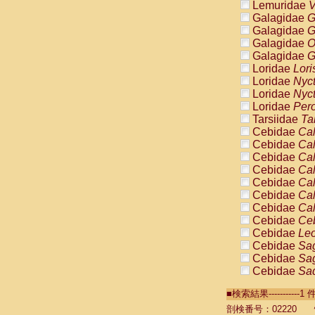
Lemuridae
V
Galagidae
G
Galagidae
G
Galagidae
O
Galagidae
G
Loridae
Lori
Loridae
Nyc
Loridae
Nyc
Loridae
Pero
Tarsiidae
Ta
Cebidae
Cal
Cebidae
Cal
Cebidae
Cal
Cebidae
Cal
Cebidae
Cal
Cebidae
Cal
Cebidae
Cal
Cebidae
Ce
Cebidae
Leo
Cebidae
Sag
Cebidae
Sag
Cebidae
Sag
Cebidae
Sag
■検索結果----------
Cebidae
Sag
Cebidae
Sa
剖検番号：02220