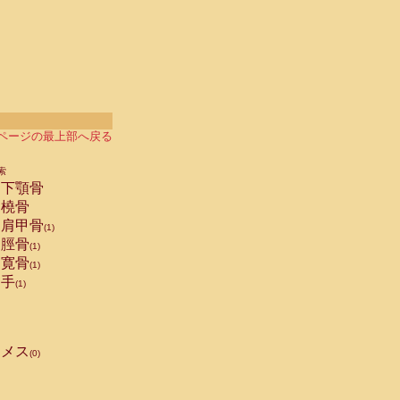
ページの最上部へ戻る
索
下顎骨
橈骨
肩甲骨
(1)
脛骨
(1)
寛骨
(1)
手
(1)
メス
(0)