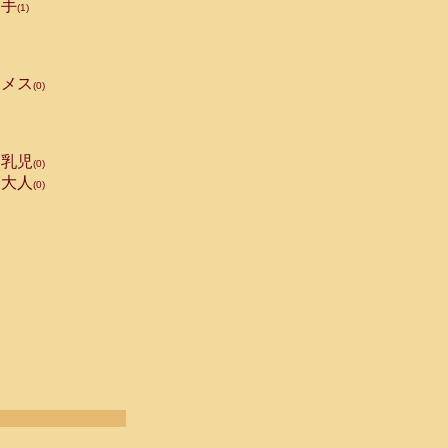
手
(1)
メス
(0)
乳児
(0)
大人
(0)