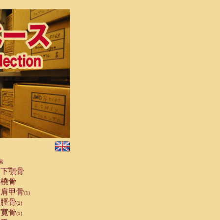
索
下顎骨
橈骨
肩甲骨
(1)
脛骨
(1)
寛骨
(1)