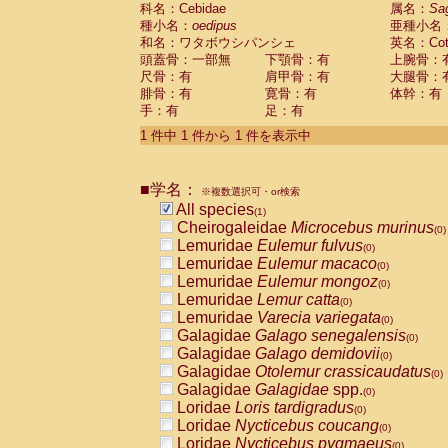
科名：Cebidae
Cebidae
Saguinus midas
属名：
Sa
(0)
種小名：
oedipus
亜種小名
Cebidae
Saguinus mystax
(0)
和名：ワタボウシパンシェ
英名：Cotto
Cebidae
Saguinus nigricollis
(0)
頭蓋骨：一部無
下顎骨：有
上腕骨：
Cebidae
Saguinus oedipus
(1)
尺骨：有
肩甲骨：有
大腿骨：
Cebidae
Saguinus weddelli
(0)
腓骨：有
寛骨：有
体幹：有
Cebidae
Saguinus
spp.
(0)
手：有
足：有
Cebidae
Aotus trivirgatus
(0)
Cebidae
Cebus albifrons
1 件中 1 件から 1 件を表示中
(0)
Cebidae
Cebus apella
(0)
Cebidae
Cebus capucinus
(0)
■学名：
Cebidae
Cebus nigrivittatus
※複数選択可・or検索
(0)
Cebidae
Cebus
spp.
All species
(0)
(1)
Cebidae
Saimiri boliviensis
Cheirogaleidae
Microcebus murinus
(0)
(0)
Cebidae
Saimiri sciureus
Lemuridae
Eulemur fulvus
(0)
(0)
Atelidae
Alouatta caraya
Lemuridae
Eulemur macaco
(0)
(0)
Atelidae
Alouatta fusca
Lemuridae
Eulemur mongoz
(0)
(0)
Atelidae
Alouatta seniculus
Lemuridae
Lemur catta
(0)
(0)
Atelidae
Alouatta
spp.
Lemuridae
Varecia variegata
(0)
(0)
Atelidae
Ateles belzebuth
Galagidae
Galago senegalensis
(0)
(0)
Atelidae
Ateles geoffroyi
Galagidae
Galago demidovii
(0)
(0)
Atelidae
Ateles paniscus
Galagidae
Otolemur crassicaudatus
(0)
(0)
Atelidae
Ateles
spp.
Galagidae
Galagidae
spp.
(0)
(0)
Atelidae
Lagothrix lagothricha
Loridae
Loris tardigradus
(0)
(0)
Atelidae
Lagothrix lagothricha cana
Loridae
Nycticebus coucang
(0)
(0)
Pitheciidae
Cacajao calvus rubicundu
Loridae
Nycticebus pygmaeus
(0)