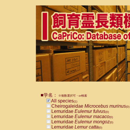
■学名：
※複数選択可・or検索
All species
(1)
Cheirogaleidae
Microcebus murinus
(0)
Lemuridae
Eulemur fulvus
(0)
Lemuridae
Eulemur macaco
(0)
Lemuridae
Eulemur mongoz
(0)
Lemuridae
Lemur catta
(0)