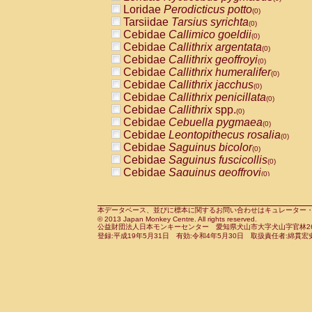
Pitheciidae
Callicebus cupreus
Loridae
Perodicticus potto
(0)
(0)
Pitheciidae
Callicebus donacophilus
Tarsiidae
Tarsius syrichta
(0
(0)
Pitheciidae
Callicebus moloch
Cebidae
Callimico goeldii
(0)
(0)
Pitheciidae
Callicebus torquatus
Cebidae
Callithrix argentata
(0)
(0)
Pitheciidae
Callicebus
spp.
Cebidae
Callithrix geoffroyi
(0)
(0)
Pitheciidae
Chiropotes satanas
Cebidae
Callithrix humeralifer
(0)
(0)
Pitheciidae
Pithecia monachus
Cebidae
Callithrix jacchus
(0)
(0)
Pitheciidae
Pithecia pithecia
Cebidae
Callithrix penicillata
(0)
(0)
Cercopithecidae
Cercocebus agilis
Cebidae
Callithrix
spp.
(0)
(0)
Cercopithecidae
Cercocebus galeritus
Cebidae
Cebuella pygmaea
(0)
Cercopithecidae
Cercocebus torquatu
Cebidae
Leontopithecus rosalia
(0)
Cercopithecidae
Cercocebus torquatus
Cebidae
Saguinus bicolor
(0)
Cercopithecidae
Cercocebus torquatu
Cebidae
Saguinus fuscicollis
(0)
Cercopithecidae
Cercocebus
hybrid
Cebidae
Saguinus geoffroyi
(0)
(0)
Cercopithecidae
Cercocebus
spp.
Cebidae
Saguinus imperator
(0)
(0)
Cercopithecidae
Lophocebus albigen
Cebidae
Saguinus labiatus
(0)
Cercopithecidae
Papio anubis
Cebidae
Saguinus leucopus
本データベース、並びに標本に関するお問い合わせはキュレーター・新宅勇太までお願い
(0)
(0)
© 2013 Japan Monkey Centre. All rights reserved.
Cercopithecidae
Papio cynocephalus
Cebidae
Saguinus midas
(
(0)
公益財団法人日本モンキーセンター 愛知県犬山市大字犬山字官林26番
Cercopithecidae
Papio hamadryas
Cebidae
Saguinus mystax
(0)
登録:平成19年5月31日 有効:令和4年5月30日 取扱責任者:綿貫宏
(0)
Cercopithecidae
Papio papio
Cebidae
Saguinus nigricollis
(0)
(0)
Cercopithecidae
Papio
spp.
Cebidae
Saguinus oedipus
(0)
(1)
Cercopithecidae
Mandrillus leucopha
Cebidae
Saguinus weddelli
(0)
Cercopithecidae
Mandrillus sphinx
Cebidae
Saguinus
spp.
(0)
(0)
Cercopithecidae
Theropithecus gelad
Cebidae
Aotus trivirgatus
(0)
Cercopithecidae
Macaca arctoides
Cebidae
Cebus albifrons
(0)
(0)