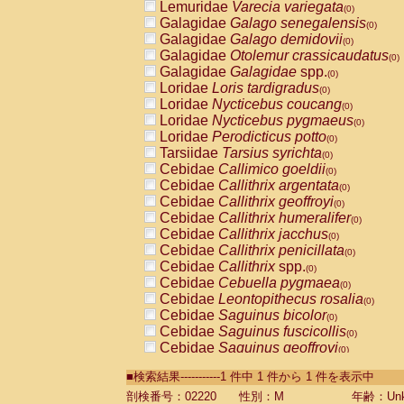
Lemuridae
Varecia variegata
(0)
Galagidae
Galago senegalensis
(0)
Galagidae
Galago demidovii
(0)
Galagidae
Otolemur crassicaudatus
(0)
Galagidae
Galagidae
spp.
(0)
Loridae
Loris tardigradus
(0)
Loridae
Nycticebus coucang
(0)
Loridae
Nycticebus pygmaeus
(0)
Loridae
Perodicticus potto
(0)
Tarsiidae
Tarsius syrichta
(0)
Cebidae
Callimico goeldii
(0)
Cebidae
Callithrix argentata
(0)
Cebidae
Callithrix geoffroyi
(0)
Cebidae
Callithrix humeralifer
(0)
Cebidae
Callithrix jacchus
(0)
Cebidae
Callithrix penicillata
(0)
Cebidae
Callithrix
spp.
(0)
Cebidae
Cebuella pygmaea
(0)
Cebidae
Leontopithecus rosalia
(0)
Cebidae
Saguinus bicolor
(0)
Cebidae
Saguinus fuscicollis
(0)
Cebidae
Saguinus geoffroyi
(0)
Cebidae
Saguinus imperator
(0)
■検索結果-----------1 件中 1 件から 1 件を表示中
Cebidae
Saguinus labiatus
(0)
Cebidae
Saguinus leucopus
剖検番号：02220
性別：M
年齢：Unk
(0)