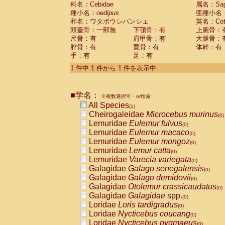
科名：Cebidae
Cebidae
Saguinus midas
属名：
Sa
(0)
種小名：
oedipus
亜種小名
Cebidae
Saguinus mystax
(0)
和名：ワタボウシパンシェ
英名：Cotto
Cebidae
Saguinus nigricollis
(0)
頭蓋骨：一部無
下顎骨：有
上腕骨：
Cebidae
Saguinus oedipus
(1)
尺骨：有
肩甲骨：有
大腿骨：
Cebidae
Saguinus weddelli
(0)
腓骨：有
寛骨：有
体幹：有
Cebidae
Saguinus
spp.
(0)
手：有
足：有
Cebidae
Aotus trivirgatus
(0)
Cebidae
Cebus albifrons
1 件中 1 件から 1 件を表示中
(0)
Cebidae
Cebus apella
(0)
Cebidae
Cebus capucinus
(0)
■学名：
Cebidae
Cebus nigrivittatus
※複数選択可・or検索
(0)
Cebidae
Cebus
spp.
All Species
(0)
(1)
Cebidae
Saimiri boliviensis
Cheirogaleidae
Microcebus murinus
(0)
(0)
Cebidae
Saimiri sciureus
Lemuridae
Eulemur fulvus
(0)
(0)
Atelidae
Alouatta caraya
Lemuridae
Eulemur macaco
(0)
(0)
Atelidae
Alouatta fusca
Lemuridae
Eulemur mongoz
(0)
(0)
Atelidae
Alouatta seniculus
Lemuridae
Lemur catta
(0)
(0)
Atelidae
Alouatta
spp.
Lemuridae
Varecia variegata
(0)
(0)
Atelidae
Ateles belzebuth
Galagidae
Galago senegalensis
(0)
(0)
Atelidae
Ateles geoffroyi
Galagidae
Galago demidovii
(0)
(0)
Atelidae
Ateles paniscus
Galagidae
Otolemur crassicaudatus
(0)
(0)
Atelidae
Ateles
spp.
Galagidae
Galagidae
spp.
(0)
(0)
Atelidae
Lagothrix lagothricha
Loridae
Loris tardigradus
(0)
(0)
Atelidae
Lagothrix lagothricha cana
Loridae
Nycticebus coucang
(0)
(0)
Pitheciidae
Cacajao calvus rubicundu
Loridae
Nycticebus pygmaeus
(0)