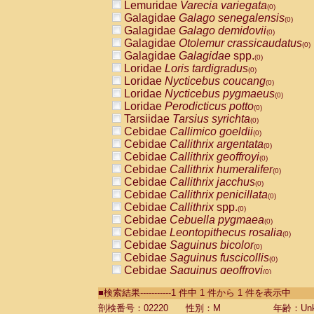
Lemuridae
Varecia variegata
(0)
Galagidae
Galago senegalensis
(0)
Galagidae
Galago demidovii
(0)
Galagidae
Otolemur crassicaudatus
(0)
Galagidae
Galagidae
spp.
(0)
Loridae
Loris tardigradus
(0)
Loridae
Nycticebus coucang
(0)
Loridae
Nycticebus pygmaeus
(0)
Loridae
Perodicticus potto
(0)
Tarsiidae
Tarsius syrichta
(0)
Cebidae
Callimico goeldii
(0)
Cebidae
Callithrix argentata
(0)
Cebidae
Callithrix geoffroyi
(0)
Cebidae
Callithrix humeralifer
(0)
Cebidae
Callithrix jacchus
(0)
Cebidae
Callithrix penicillata
(0)
Cebidae
Callithrix
spp.
(0)
Cebidae
Cebuella pygmaea
(0)
Cebidae
Leontopithecus rosalia
(0)
Cebidae
Saguinus bicolor
(0)
Cebidae
Saguinus fuscicollis
(0)
Cebidae
Saguinus geoffroyi
(0)
Cebidae
Saguinus imperator
(0)
■検索結果-----------1 件中 1 件から 1 件を表示中
Cebidae
Saguinus labiatus
(0)
Cebidae
Saguinus leucopus
剖検番号：02220
性別：M
年齢：Unk
(0)