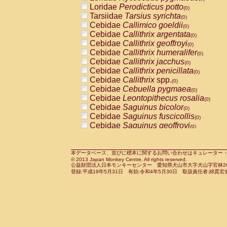
Pitheciidae
Callicebus cupreus
Loridae
Perodicticus potto
(0)
(0)
Pitheciidae
Callicebus donacophilus
Tarsiidae
Tarsius syrichta
(0
(0)
Pitheciidae
Callicebus moloch
Cebidae
Callimico goeldii
(0)
(0)
Pitheciidae
Callicebus torquatus
Cebidae
Callithrix argentata
(0)
(0)
Pitheciidae
Callicebus
spp.
Cebidae
Callithrix geoffroyi
(0)
(0)
Pitheciidae
Chiropotes satanas
Cebidae
Callithrix humeralifer
(0)
(0)
Pitheciidae
Pithecia monachus
Cebidae
Callithrix jacchus
(0)
(0)
Pitheciidae
Pithecia pithecia
Cebidae
Callithrix penicillata
(0)
(0)
Cercopithecidae
Cercocebus agilis
Cebidae
Callithrix
spp.
(0)
(0)
Cercopithecidae
Cercocebus galeritus
Cebidae
Cebuella pygmaea
(0)
Cercopithecidae
Cercocebus torquatu
Cebidae
Leontopithecus rosalia
(0)
Cercopithecidae
Cercocebus torquatus
Cebidae
Saguinus bicolor
(0)
Cercopithecidae
Cercocebus torquatu
Cebidae
Saguinus fuscicollis
(0)
Cercopithecidae
Cercocebus
hybrid
Cebidae
Saguinus geoffroyi
(0)
(0)
Cercopithecidae
Cercocebus
spp.
Cebidae
Saguinus imperator
(0)
(0)
Cercopithecidae
Lophocebus albigen
Cebidae
Saguinus labiatus
(0)
Cercopithecidae
Papio anubis
Cebidae
Saguinus leucopus
本データベース、並びに標本に関するお問い合わせはキュレーター・新宅勇太までお願い
(0)
(0)
© 2013 Japan Monkey Centre. All rights reserved.
Cercopithecidae
Papio cynocephalus
Cebidae
Saguinus midas
(
(0)
公益財団法人日本モンキーセンター 愛知県犬山市大字犬山字官林26番
Cercopithecidae
Papio hamadryas
Cebidae
Saguinus mystax
(0)
登録:平成19年5月31日 有効:令和4年5月30日 取扱責任者:綿貫宏
(0)
Cercopithecidae
Papio papio
Cebidae
Saguinus nigricollis
(0)
(0)
Cercopithecidae
Papio
spp.
Cebidae
Saguinus oedipus
(0)
(1)
Cercopithecidae
Mandrillus leucopha
Cebidae
Saguinus weddelli
(0)
Cercopithecidae
Mandrillus sphinx
Cebidae
Saguinus
spp.
(0)
(0)
Cercopithecidae
Theropithecus gelad
Cebidae
Aotus trivirgatus
(0)
Cercopithecidae
Macaca arctoides
Cebidae
Cebus albifrons
(0)
(0)