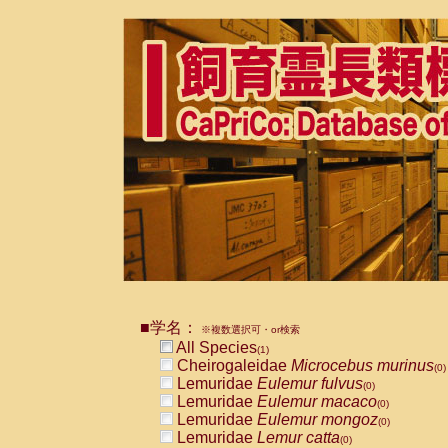
■学名：
※複数選択可・or検索
All Species
(1)
Cheirogaleidae
Microcebus murinus
(0)
Lemuridae
Eulemur fulvus
(0)
Lemuridae
Eulemur macaco
(0)
Lemuridae
Eulemur mongoz
(0)
Lemuridae
Lemur catta
(0)