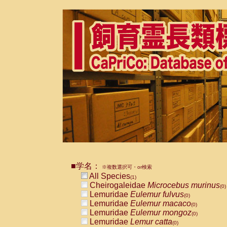
■学名：
※複数選択可・or検索
All Species
(1)
Cheirogaleidae
Microcebus murinus
(0)
Lemuridae
Eulemur fulvus
(0)
Lemuridae
Eulemur macaco
(0)
Lemuridae
Eulemur mongoz
(0)
Lemuridae
Lemur catta
(0)