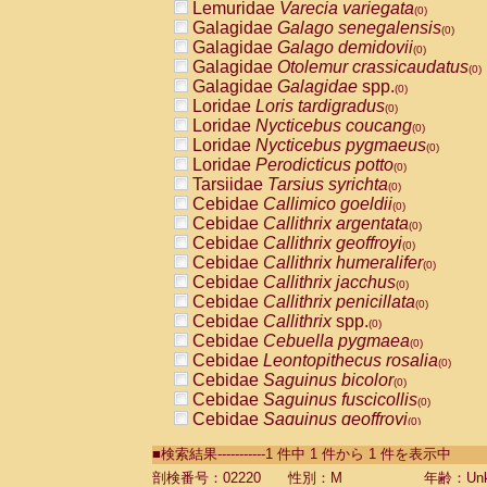
Lemuridae
Varecia variegata
(0)
Galagidae
Galago senegalensis
(0)
Galagidae
Galago demidovii
(0)
Galagidae
Otolemur crassicaudatus
(0)
Galagidae
Galagidae
spp.
(0)
Loridae
Loris tardigradus
(0)
Loridae
Nycticebus coucang
(0)
Loridae
Nycticebus pygmaeus
(0)
Loridae
Perodicticus potto
(0)
Tarsiidae
Tarsius syrichta
(0)
Cebidae
Callimico goeldii
(0)
Cebidae
Callithrix argentata
(0)
Cebidae
Callithrix geoffroyi
(0)
Cebidae
Callithrix humeralifer
(0)
Cebidae
Callithrix jacchus
(0)
Cebidae
Callithrix penicillata
(0)
Cebidae
Callithrix
spp.
(0)
Cebidae
Cebuella pygmaea
(0)
Cebidae
Leontopithecus rosalia
(0)
Cebidae
Saguinus bicolor
(0)
Cebidae
Saguinus fuscicollis
(0)
Cebidae
Saguinus geoffroyi
(0)
Cebidae
Saguinus imperator
(0)
■検索結果-----------1 件中 1 件から 1 件を表示中
Cebidae
Saguinus labiatus
(0)
Cebidae
Saguinus leucopus
剖検番号：02220
性別：M
年齢：Unk
(0)