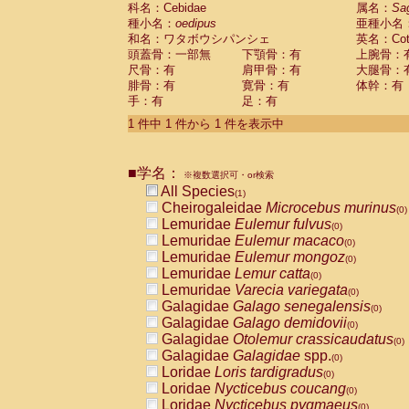
科名：Cebidae
Cebidae
Saguinus midas
属名：
Sa
(0)
種小名：
oedipus
亜種小名
Cebidae
Saguinus mystax
(0)
和名：ワタボウシパンシェ
英名：Cotto
Cebidae
Saguinus nigricollis
(0)
頭蓋骨：一部無
下顎骨：有
上腕骨：
Cebidae
Saguinus oedipus
(1)
尺骨：有
肩甲骨：有
大腿骨：
Cebidae
Saguinus weddelli
(0)
腓骨：有
寛骨：有
体幹：有
Cebidae
Saguinus
spp.
(0)
手：有
足：有
Cebidae
Aotus trivirgatus
(0)
Cebidae
Cebus albifrons
1 件中 1 件から 1 件を表示中
(0)
Cebidae
Cebus apella
(0)
Cebidae
Cebus capucinus
(0)
■学名：
Cebidae
Cebus nigrivittatus
※複数選択可・or検索
(0)
Cebidae
Cebus
spp.
All Species
(0)
(1)
Cebidae
Saimiri boliviensis
Cheirogaleidae
Microcebus murinus
(0)
(0)
Cebidae
Saimiri sciureus
Lemuridae
Eulemur fulvus
(0)
(0)
Atelidae
Alouatta caraya
Lemuridae
Eulemur macaco
(0)
(0)
Atelidae
Alouatta fusca
Lemuridae
Eulemur mongoz
(0)
(0)
Atelidae
Alouatta seniculus
Lemuridae
Lemur catta
(0)
(0)
Atelidae
Alouatta
spp.
Lemuridae
Varecia variegata
(0)
(0)
Atelidae
Ateles belzebuth
Galagidae
Galago senegalensis
(0)
(0)
Atelidae
Ateles geoffroyi
Galagidae
Galago demidovii
(0)
(0)
Atelidae
Ateles paniscus
Galagidae
Otolemur crassicaudatus
(0)
(0)
Atelidae
Ateles
spp.
Galagidae
Galagidae
spp.
(0)
(0)
Atelidae
Lagothrix lagothricha
Loridae
Loris tardigradus
(0)
(0)
Atelidae
Lagothrix lagothricha cana
Loridae
Nycticebus coucang
(0)
(0)
Pitheciidae
Cacajao calvus rubicundu
Loridae
Nycticebus pygmaeus
(0)