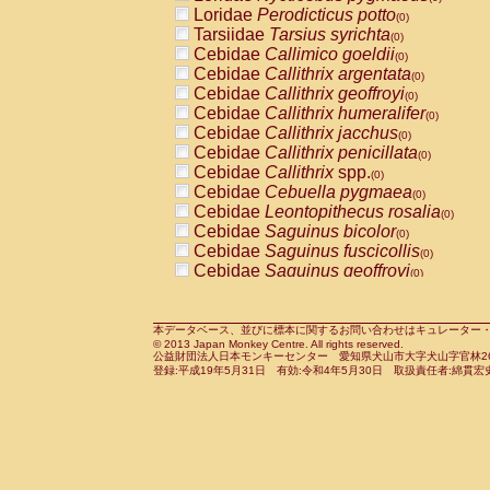
Pitheciidae
Callicebus cupreus
Loridae
Perodicticus potto
(0)
(0)
Pitheciidae
Callicebus donacophilus
Tarsiidae
Tarsius syrichta
(0
(0)
Pitheciidae
Callicebus moloch
Cebidae
Callimico goeldii
(0)
(0)
Pitheciidae
Callicebus torquatus
Cebidae
Callithrix argentata
(0)
(0)
Pitheciidae
Callicebus
spp.
Cebidae
Callithrix geoffroyi
(0)
(0)
Pitheciidae
Chiropotes satanas
Cebidae
Callithrix humeralifer
(0)
(0)
Pitheciidae
Pithecia monachus
Cebidae
Callithrix jacchus
(0)
(0)
Pitheciidae
Pithecia pithecia
Cebidae
Callithrix penicillata
(0)
(0)
Cercopithecidae
Cercocebus agilis
Cebidae
Callithrix
spp.
(0)
(0)
Cercopithecidae
Cercocebus galeritus
Cebidae
Cebuella pygmaea
(0)
Cercopithecidae
Cercocebus torquatu
Cebidae
Leontopithecus rosalia
(0)
Cercopithecidae
Cercocebus torquatus
Cebidae
Saguinus bicolor
(0)
Cercopithecidae
Cercocebus torquatu
Cebidae
Saguinus fuscicollis
(0)
Cercopithecidae
Cercocebus
hybrid
Cebidae
Saguinus geoffroyi
(0)
(0)
Cercopithecidae
Cercocebus
spp.
Cebidae
Saguinus imperator
(0)
(0)
Cercopithecidae
Lophocebus albigen
Cebidae
Saguinus labiatus
(0)
Cercopithecidae
Papio anubis
Cebidae
Saguinus leucopus
本データベース、並びに標本に関するお問い合わせはキュレーター・新宅勇太までお願い
(0)
(0)
© 2013 Japan Monkey Centre. All rights reserved.
Cercopithecidae
Papio cynocephalus
Cebidae
Saguinus midas
(
(0)
公益財団法人日本モンキーセンター 愛知県犬山市大字犬山字官林26番
Cercopithecidae
Papio hamadryas
Cebidae
Saguinus mystax
(0)
登録:平成19年5月31日 有効:令和4年5月30日 取扱責任者:綿貫宏
(0)
Cercopithecidae
Papio papio
Cebidae
Saguinus nigricollis
(0)
(0)
Cercopithecidae
Papio
spp.
Cebidae
Saguinus oedipus
(0)
(1)
Cercopithecidae
Mandrillus leucopha
Cebidae
Saguinus weddelli
(0)
Cercopithecidae
Mandrillus sphinx
Cebidae
Saguinus
spp.
(0)
(0)
Cercopithecidae
Theropithecus gelad
Cebidae
Aotus trivirgatus
(0)
Cercopithecidae
Macaca arctoides
Cebidae
Cebus albifrons
(0)
(0)