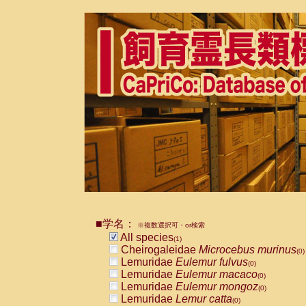
■学名：
※複数選択可・or検索
All species
(1)
Cheirogaleidae
Microcebus murinus
(0)
Lemuridae
Eulemur fulvus
(0)
Lemuridae
Eulemur macaco
(0)
Lemuridae
Eulemur mongoz
(0)
Lemuridae
Lemur catta
(0)