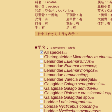
科名：Cebidae
Cebidae
Saguinus midas
属名：
Sa
(0)
種小名：
oedipus
亜種小名
Cebidae
Saguinus mystax
(0)
和名：ワタボウシパンシェ
英名：Cotto
Cebidae
Saguinus nigricollis
(0)
頭蓋骨：一部無
下顎骨：有
上腕骨：
Cebidae
Saguinus oedipus
(1)
尺骨：有
肩甲骨：有
大腿骨：
Cebidae
Saguinus weddelli
(0)
腓骨：有
寛骨：有
体幹：有
Cebidae
Saguinus
spp.
(0)
手：有
足：有
Cebidae
Aotus trivirgatus
(0)
Cebidae
Cebus albifrons
1 件中 1 件から 1 件を表示中
(0)
Cebidae
Cebus apella
(0)
Cebidae
Cebus capucinus
(0)
■学名：
Cebidae
Cebus nigrivittatus
※複数選択可・or検索
(0)
Cebidae
Cebus
spp.
All species
(0)
(1)
Cebidae
Saimiri boliviensis
Cheirogaleidae
Microcebus murinus
(0)
(0)
Cebidae
Saimiri sciureus
Lemuridae
Eulemur fulvus
(0)
(0)
Atelidae
Alouatta caraya
Lemuridae
Eulemur macaco
(0)
(0)
Atelidae
Alouatta fusca
Lemuridae
Eulemur mongoz
(0)
(0)
Atelidae
Alouatta seniculus
Lemuridae
Lemur catta
(0)
(0)
Atelidae
Alouatta
spp.
Lemuridae
Varecia variegata
(0)
(0)
Atelidae
Ateles belzebuth
Galagidae
Galago senegalensis
(0)
(0)
Atelidae
Ateles geoffroyi
Galagidae
Galago demidovii
(0)
(0)
Atelidae
Ateles paniscus
Galagidae
Otolemur crassicaudatus
(0)
(0)
Atelidae
Ateles
spp.
Galagidae
Galagidae
spp.
(0)
(0)
Atelidae
Lagothrix lagothricha
Loridae
Loris tardigradus
(0)
(0)
Atelidae
Lagothrix lagothricha cana
Loridae
Nycticebus coucang
(0)
(0)
Pitheciidae
Cacajao calvus rubicundu
Loridae
Nycticebus pygmaeus
(0)