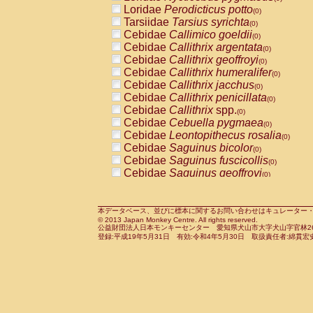
Pitheciidae
Callicebus cupreus
Loridae
Perodicticus potto
(0)
(0)
Pitheciidae
Callicebus donacophilus
Tarsiidae
Tarsius syrichta
(0
(0)
Pitheciidae
Callicebus moloch
Cebidae
Callimico goeldii
(0)
(0)
Pitheciidae
Callicebus torquatus
Cebidae
Callithrix argentata
(0)
(0)
Pitheciidae
Callicebus
spp.
Cebidae
Callithrix geoffroyi
(0)
(0)
Pitheciidae
Chiropotes satanas
Cebidae
Callithrix humeralifer
(0)
(0)
Pitheciidae
Pithecia monachus
Cebidae
Callithrix jacchus
(0)
(0)
Pitheciidae
Pithecia pithecia
Cebidae
Callithrix penicillata
(0)
(0)
Cercopithecidae
Cercocebus agilis
Cebidae
Callithrix
spp.
(0)
(0)
Cercopithecidae
Cercocebus galeritus
Cebidae
Cebuella pygmaea
(0)
Cercopithecidae
Cercocebus torquatu
Cebidae
Leontopithecus rosalia
(0)
Cercopithecidae
Cercocebus torquatus
Cebidae
Saguinus bicolor
(0)
Cercopithecidae
Cercocebus torquatu
Cebidae
Saguinus fuscicollis
(0)
Cercopithecidae
Cercocebus
hybrid
Cebidae
Saguinus geoffroyi
(0)
(0)
Cercopithecidae
Cercocebus
spp.
Cebidae
Saguinus imperator
(0)
(0)
Cercopithecidae
Lophocebus albigen
Cebidae
Saguinus labiatus
(0)
Cercopithecidae
Papio anubis
Cebidae
Saguinus leucopus
本データベース、並びに標本に関するお問い合わせはキュレーター・新宅勇太までお願い
(0)
(0)
© 2013 Japan Monkey Centre. All rights reserved.
Cercopithecidae
Papio cynocephalus
Cebidae
Saguinus midas
(
(0)
公益財団法人日本モンキーセンター 愛知県犬山市大字犬山字官林26番
Cercopithecidae
Papio hamadryas
Cebidae
Saguinus mystax
(0)
登録:平成19年5月31日 有効:令和4年5月30日 取扱責任者:綿貫宏
(0)
Cercopithecidae
Papio papio
Cebidae
Saguinus nigricollis
(0)
(0)
Cercopithecidae
Papio
spp.
Cebidae
Saguinus oedipus
(0)
(1)
Cercopithecidae
Mandrillus leucopha
Cebidae
Saguinus weddelli
(0)
Cercopithecidae
Mandrillus sphinx
Cebidae
Saguinus
spp.
(0)
(0)
Cercopithecidae
Theropithecus gelad
Cebidae
Aotus trivirgatus
(0)
Cercopithecidae
Macaca arctoides
Cebidae
Cebus albifrons
(0)
(0)