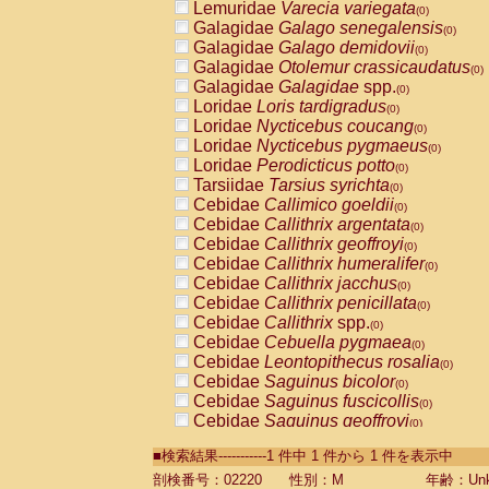
Lemuridae
Varecia variegata
(0)
Galagidae
Galago senegalensis
(0)
Galagidae
Galago demidovii
(0)
Galagidae
Otolemur crassicaudatus
(0)
Galagidae
Galagidae
spp.
(0)
Loridae
Loris tardigradus
(0)
Loridae
Nycticebus coucang
(0)
Loridae
Nycticebus pygmaeus
(0)
Loridae
Perodicticus potto
(0)
Tarsiidae
Tarsius syrichta
(0)
Cebidae
Callimico goeldii
(0)
Cebidae
Callithrix argentata
(0)
Cebidae
Callithrix geoffroyi
(0)
Cebidae
Callithrix humeralifer
(0)
Cebidae
Callithrix jacchus
(0)
Cebidae
Callithrix penicillata
(0)
Cebidae
Callithrix
spp.
(0)
Cebidae
Cebuella pygmaea
(0)
Cebidae
Leontopithecus rosalia
(0)
Cebidae
Saguinus bicolor
(0)
Cebidae
Saguinus fuscicollis
(0)
Cebidae
Saguinus geoffroyi
(0)
Cebidae
Saguinus imperator
(0)
■検索結果-----------1 件中 1 件から 1 件を表示中
Cebidae
Saguinus labiatus
(0)
Cebidae
Saguinus leucopus
剖検番号：02220
性別：M
年齢：Unk
(0)