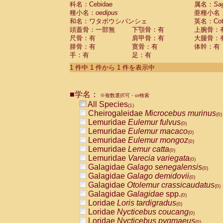
科名：Cebidae
Cebidae
Saguinus midas
属名：
Sa
(0)
種小名：
oedipus
亜種小名
Cebidae
Saguinus mystax
(0)
和名：ワタボウシパンシェ
英名：Cotto
Cebidae
Saguinus nigricollis
(0)
頭蓋骨：一部無
下顎骨：有
上腕骨：
Cebidae
Saguinus oedipus
(1)
尺骨：有
肩甲骨：有
大腿骨：
Cebidae
Saguinus weddelli
(0)
腓骨：有
寛骨：有
体幹：有
Cebidae
Saguinus
spp.
(0)
手：有
足：有
Cebidae
Aotus trivirgatus
(0)
Cebidae
Cebus albifrons
1 件中 1 件から 1 件を表示中
(0)
Cebidae
Cebus apella
(0)
Cebidae
Cebus capucinus
(0)
■学名：
Cebidae
Cebus nigrivittatus
※複数選択可・or検索
(0)
Cebidae
Cebus
spp.
All Species
(0)
(1)
Cebidae
Saimiri boliviensis
Cheirogaleidae
Microcebus murinus
(0)
(0)
Cebidae
Saimiri sciureus
Lemuridae
Eulemur fulvus
(0)
(0)
Atelidae
Alouatta caraya
Lemuridae
Eulemur macaco
(0)
(0)
Atelidae
Alouatta fusca
Lemuridae
Eulemur mongoz
(0)
(0)
Atelidae
Alouatta seniculus
Lemuridae
Lemur catta
(0)
(0)
Atelidae
Alouatta
spp.
Lemuridae
Varecia variegata
(0)
(0)
Atelidae
Ateles belzebuth
Galagidae
Galago senegalensis
(0)
(0)
Atelidae
Ateles geoffroyi
Galagidae
Galago demidovii
(0)
(0)
Atelidae
Ateles paniscus
Galagidae
Otolemur crassicaudatus
(0)
(0)
Atelidae
Ateles
spp.
Galagidae
Galagidae
spp.
(0)
(0)
Atelidae
Lagothrix lagothricha
Loridae
Loris tardigradus
(0)
(0)
Atelidae
Lagothrix lagothricha cana
Loridae
Nycticebus coucang
(0)
(0)
Pitheciidae
Cacajao calvus rubicundu
Loridae
Nycticebus pygmaeus
(0)