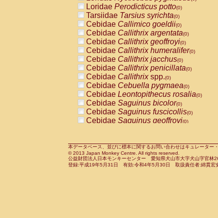
Pitheciidae
Callicebus cupreus
Loridae
Perodicticus potto
(0)
(0)
Pitheciidae
Callicebus donacophilus
Tarsiidae
Tarsius syrichta
(0
(0)
Pitheciidae
Callicebus moloch
Cebidae
Callimico goeldii
(0)
(0)
Pitheciidae
Callicebus torquatus
Cebidae
Callithrix argentata
(0)
(0)
Pitheciidae
Callicebus
spp.
Cebidae
Callithrix geoffroyi
(0)
(0)
Pitheciidae
Chiropotes satanas
Cebidae
Callithrix humeralifer
(0)
(0)
Pitheciidae
Pithecia monachus
Cebidae
Callithrix jacchus
(0)
(0)
Pitheciidae
Pithecia pithecia
Cebidae
Callithrix penicillata
(0)
(0)
Cercopithecidae
Cercocebus agilis
Cebidae
Callithrix
spp.
(0)
(0)
Cercopithecidae
Cercocebus galeritus
Cebidae
Cebuella pygmaea
(0)
Cercopithecidae
Cercocebus torquatu
Cebidae
Leontopithecus rosalia
(0)
Cercopithecidae
Cercocebus torquatus
Cebidae
Saguinus bicolor
(0)
Cercopithecidae
Cercocebus torquatu
Cebidae
Saguinus fuscicollis
(0)
Cercopithecidae
Cercocebus
hybrid
Cebidae
Saguinus geoffroyi
(0)
(0)
Cercopithecidae
Cercocebus
spp.
Cebidae
Saguinus imperator
(0)
(0)
Cercopithecidae
Lophocebus albigen
Cebidae
Saguinus labiatus
(0)
Cercopithecidae
Papio anubis
Cebidae
Saguinus leucopus
本データベース、並びに標本に関するお問い合わせはキュレーター・新宅勇太までお願い
(0)
(0)
© 2013 Japan Monkey Centre. All rights reserved.
Cercopithecidae
Papio cynocephalus
Cebidae
Saguinus midas
(
(0)
公益財団法人日本モンキーセンター 愛知県犬山市大字犬山字官林26番
Cercopithecidae
Papio hamadryas
Cebidae
Saguinus mystax
(0)
登録:平成19年5月31日 有効:令和4年5月30日 取扱責任者:綿貫宏
(0)
Cercopithecidae
Papio papio
Cebidae
Saguinus nigricollis
(0)
(0)
Cercopithecidae
Papio
spp.
Cebidae
Saguinus oedipus
(0)
(1)
Cercopithecidae
Mandrillus leucopha
Cebidae
Saguinus weddelli
(0)
Cercopithecidae
Mandrillus sphinx
Cebidae
Saguinus
spp.
(0)
(0)
Cercopithecidae
Theropithecus gelad
Cebidae
Aotus trivirgatus
(0)
Cercopithecidae
Macaca arctoides
Cebidae
Cebus albifrons
(0)
(0)