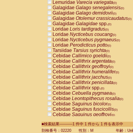
Lemuridae
Varecia variegata
(0)
Galagidae
Galago senegalensis
(0)
Galagidae
Galago demidovii
(0)
Galagidae
Otolemur crassicaudatus
(0)
Galagidae
Galagidae
spp.
(0)
Loridae
Loris tardigradus
(0)
Loridae
Nycticebus coucang
(0)
Loridae
Nycticebus pygmaeus
(0)
Loridae
Perodicticus potto
(0)
Tarsiidae
Tarsius syrichta
(0)
Cebidae
Callimico goeldii
(0)
Cebidae
Callithrix argentata
(0)
Cebidae
Callithrix geoffroyi
(0)
Cebidae
Callithrix humeralifer
(0)
Cebidae
Callithrix jacchus
(0)
Cebidae
Callithrix penicillata
(0)
Cebidae
Callithrix
spp.
(0)
Cebidae
Cebuella pygmaea
(0)
Cebidae
Leontopithecus rosalia
(0)
Cebidae
Saguinus bicolor
(0)
Cebidae
Saguinus fuscicollis
(0)
Cebidae
Saguinus geoffroyi
(0)
Cebidae
Saguinus imperator
(0)
■検索結果-----------1 件中 1 件から 1 件を表示中
Cebidae
Saguinus labiatus
(0)
Cebidae
Saguinus leucopus
剖検番号：02220
性別：M
年齢：Unk
(0)