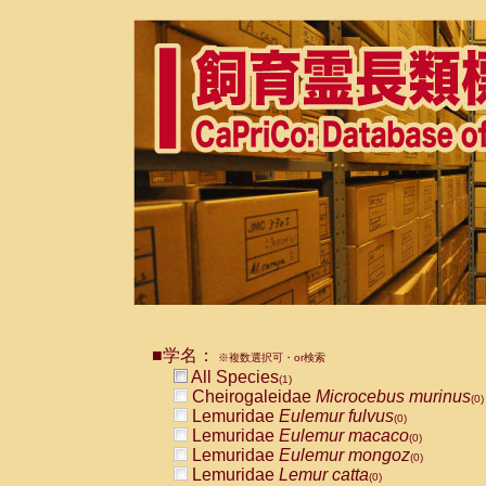
■学名：
※複数選択可・or検索
All Species
(1)
Cheirogaleidae
Microcebus murinus
(0)
Lemuridae
Eulemur fulvus
(0)
Lemuridae
Eulemur macaco
(0)
Lemuridae
Eulemur mongoz
(0)
Lemuridae
Lemur catta
(0)