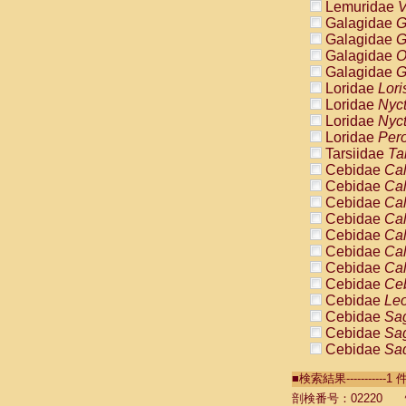
Lemuridae
V
Galagidae
G
Galagidae
G
Galagidae
O
Galagidae
G
Loridae
Lori
Loridae
Nyc
Loridae
Nyc
Loridae
Pero
Tarsiidae
Ta
Cebidae
Cal
Cebidae
Cal
Cebidae
Cal
Cebidae
Cal
Cebidae
Cal
Cebidae
Cal
Cebidae
Cal
Cebidae
Ce
Cebidae
Leo
Cebidae
Sag
Cebidae
Sag
Cebidae
Sag
Cebidae
Sag
■検索結果----------
Cebidae
Sag
Cebidae
Sa
剖検番号：02220