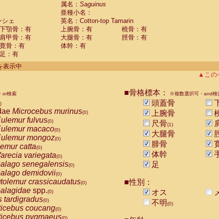
guinus midas
属名：
Saguinus
(0)
亜種小名：
guinus mystax
(0)
ンシェ
英名：Cotton-top Tamarin
uinus nigricollis
(0)
下顎骨：有
上腕骨：有
橈骨：有
guinus oedipus
(1)
肩甲骨：有
大腿骨：有
脛骨：有
uinus weddelli
(0)
寛骨：有
体幹：有
guinus
spp.
(0)
足：有
us trivirgatus
(0)
us albifrons
件を表示中
(0)
us apella
▲この
(0)
bus capucinus
(0)
us nigrivittatus
■骨格標本：
or検索
(0)
※複数選択可・and検
bus
spp.
頭蓋骨
(0)
)
miri boliviensis
dae
Microcebus murinus
(0)
上腕骨
(0)
miri sciureus
ulemur fulvus
(0)
(0)
尺骨
(1)
uatta caraya
ulemur macaco
(0)
(0)
大腿骨
uatta fusca
ulemur mongoz
(0)
(0)
腓骨
uatta seniculus
emur catta
(0)
(0)
uatta
spp.
体幹
arecia variegata
(0)
(0)
les belzebuth
alago senegalensis
足
(0)
(0)
les geoffroyi
alago demidovii
(0)
(0)
les paniscus
tolemur crassicaudatus
■性別：
(0)
(0)
les
spp.
alagidae
spp.
(0)
オス
(0)
othrix lagothricha
s tardigradus
(0)
(0)
不明
(0)
othrix lagothricha cana
ticebus coucang
(0)
(0)
Cacajao calvus rubicundus
ticebus pygmaeus
(0)
(0)