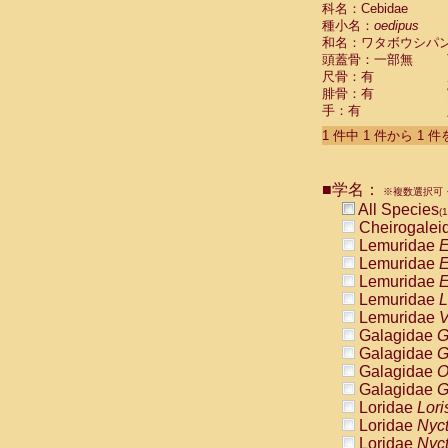
科名：Cebidae
Cebidae
Sa
種小名：
oedipus
Cebidae
Sa
和名：ワタボウシパ
Cebidae
Sag
頭蓋骨：一部無
Cebidae
Sa
尺骨：有
Cebidae
Sag
腓骨：有
Cebidae
Sa
手：有
Cebidae
Aot
Cebidae
Ceb
1 件中 1 件から 1 
Cebidae
Ceb
Cebidae
Ce
■学名：
Cebidae
Ceb
※複数選択可・
Cebidae
Ce
All Species
(1
Cebidae
Sai
Cheirogalei
Cebidae
Sai
Lemuridae
E
Atelidae
Alo
Lemuridae
E
Atelidae
Alo
Lemuridae
E
Atelidae
Alo
Lemuridae
L
Atelidae
Alo
Lemuridae
V
Atelidae
Ate
Galagidae
G
Atelidae
Ate
Galagidae
G
Atelidae
Ate
Galagidae
O
Atelidae
Ate
Galagidae
G
Atelidae
Lag
Loridae
Lori
Atelidae
Lag
Loridae
Nyc
Pitheciidae
Loridae
Nyc