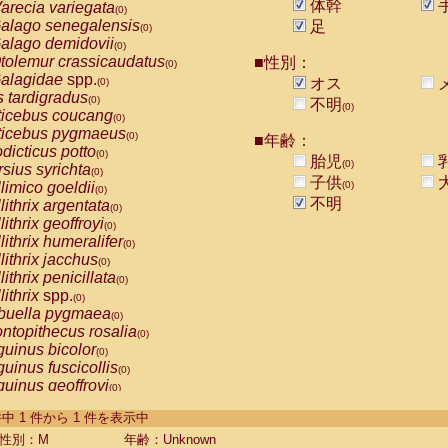
体幹
arecia variegata
(0)
alago senegalensis
足
(0)
alago demidovii
(0)
tolemur crassicaudatus
■性別：
(0)
alagidae
spp.
オス
(0)
s tardigradus
(0)
不明
(0)
ticebus coucang
(0)
ticebus pygmaeus
(0)
■年齢：
dicticus potto
(0)
胎児
(0)
rsius syrichta
(0)
子供
limico goeldii
(0)
(0)
不明
lithrix argentata
(0)
lithrix geoffroyi
(0)
lithrix humeralifer
(0)
lithrix jacchus
(0)
lithrix penicillata
(0)
lithrix
spp.
(0)
buella pygmaea
(0)
ntopithecus rosalia
(0)
uinus bicolor
(0)
uinus fuscicollis
(0)
uinus geoffroyi
(0)
uinus imperator
(0)
-1 件中 1 件から 1 件を表示中
uinus labiatus
(0)
guinus leucopus
性別：M
年齢：Unknown
(0)