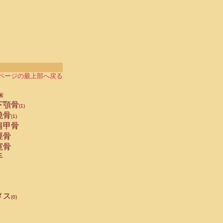
ページの最上部へ戻る
索
下顎骨
(1)
橈骨
(1)
肩甲骨
脛骨
寛骨
手
メス
(0)