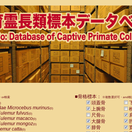
■骨格標本：
or検索
※複数選択可・and検
頭蓋骨
)
dae
Microcebus murinus
上腕骨
(0)
ulemur fulvus
(0)
尺骨
(1)
ulemur macaco
(0)
大腿骨
ulemur mongoz
(0)
腓骨
emur catta
(0)