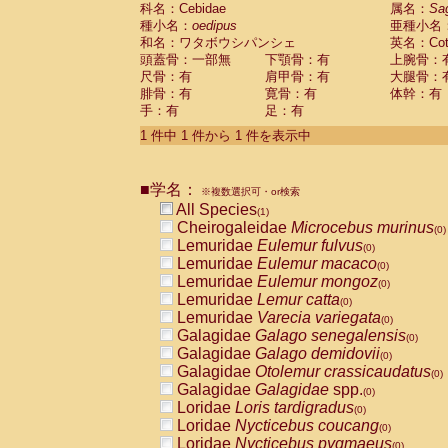
科名：Cebidae
Cebidae
Saguinus midas
属名：
Sa
(0)
種小名：
oedipus
亜種小名
Cebidae
Saguinus mystax
(0)
和名：ワタボウシパンシェ
英名：Cotto
Cebidae
Saguinus nigricollis
(0)
頭蓋骨：一部無
下顎骨：有
上腕骨：
Cebidae
Saguinus oedipus
(1)
尺骨：有
肩甲骨：有
大腿骨：
Cebidae
Saguinus weddelli
(0)
腓骨：有
寛骨：有
体幹：有
Cebidae
Saguinus
spp.
(0)
手：有
足：有
Cebidae
Aotus trivirgatus
(0)
Cebidae
Cebus albifrons
1 件中 1 件から 1 件を表示中
(0)
Cebidae
Cebus apella
(0)
Cebidae
Cebus capucinus
(0)
■学名：
Cebidae
Cebus nigrivittatus
※複数選択可・or検索
(0)
Cebidae
Cebus
spp.
All Species
(0)
(1)
Cebidae
Saimiri boliviensis
Cheirogaleidae
Microcebus murinus
(0)
(0)
Cebidae
Saimiri sciureus
Lemuridae
Eulemur fulvus
(0)
(0)
Atelidae
Alouatta caraya
Lemuridae
Eulemur macaco
(0)
(0)
Atelidae
Alouatta fusca
Lemuridae
Eulemur mongoz
(0)
(0)
Atelidae
Alouatta seniculus
Lemuridae
Lemur catta
(0)
(0)
Atelidae
Alouatta
spp.
Lemuridae
Varecia variegata
(0)
(0)
Atelidae
Ateles belzebuth
Galagidae
Galago senegalensis
(0)
(0)
Atelidae
Ateles geoffroyi
Galagidae
Galago demidovii
(0)
(0)
Atelidae
Ateles paniscus
Galagidae
Otolemur crassicaudatus
(0)
(0)
Atelidae
Ateles
spp.
Galagidae
Galagidae
spp.
(0)
(0)
Atelidae
Lagothrix lagothricha
Loridae
Loris tardigradus
(0)
(0)
Atelidae
Lagothrix lagothricha cana
Loridae
Nycticebus coucang
(0)
(0)
Pitheciidae
Cacajao calvus rubicundu
Loridae
Nycticebus pygmaeus
(0)