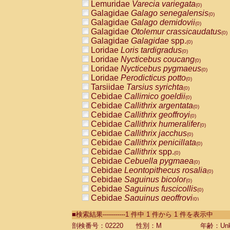
Lemuridae
Varecia variegata
(0)
Galagidae
Galago senegalensis
(0)
Galagidae
Galago demidovii
(0)
Galagidae
Otolemur crassicaudatus
(0)
Galagidae
Galagidae
spp.
(0)
Loridae
Loris tardigradus
(0)
Loridae
Nycticebus coucang
(0)
Loridae
Nycticebus pygmaeus
(0)
Loridae
Perodicticus potto
(0)
Tarsiidae
Tarsius syrichta
(0)
Cebidae
Callimico goeldii
(0)
Cebidae
Callithrix argentata
(0)
Cebidae
Callithrix geoffroyi
(0)
Cebidae
Callithrix humeralifer
(0)
Cebidae
Callithrix jacchus
(0)
Cebidae
Callithrix penicillata
(0)
Cebidae
Callithrix
spp.
(0)
Cebidae
Cebuella pygmaea
(0)
Cebidae
Leontopithecus rosalia
(0)
Cebidae
Saguinus bicolor
(0)
Cebidae
Saguinus fuscicollis
(0)
Cebidae
Saguinus geoffroyi
(0)
Cebidae
Saguinus imperator
(0)
■検索結果-----------1 件中 1 件から 1 件を表示中
Cebidae
Saguinus labiatus
(0)
Cebidae
Saguinus leucopus
剖検番号：02220
性別：M
年齢：Unk
(0)