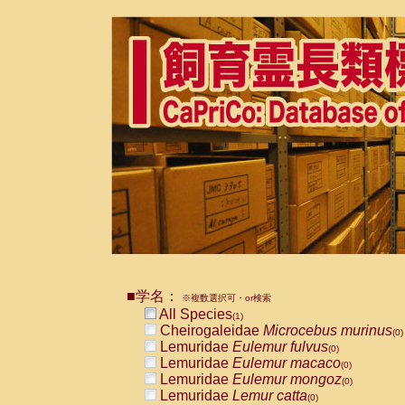
■学名：
※複数選択可・or検索
All Species
(1)
Cheirogaleidae
Microcebus murinus
(0)
Lemuridae
Eulemur fulvus
(0)
Lemuridae
Eulemur macaco
(0)
Lemuridae
Eulemur mongoz
(0)
Lemuridae
Lemur catta
(0)