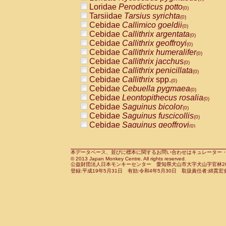
Pitheciidae
Callicebus cupreus
Loridae
Perodicticus potto
(0)
(0)
Pitheciidae
Callicebus donacophilus
Tarsiidae
Tarsius syrichta
(0
(0)
Pitheciidae
Callicebus moloch
Cebidae
Callimico goeldii
(0)
(0)
Pitheciidae
Callicebus torquatus
Cebidae
Callithrix argentata
(0)
(0)
Pitheciidae
Callicebus
spp.
Cebidae
Callithrix geoffroyi
(0)
(0)
Pitheciidae
Chiropotes satanas
Cebidae
Callithrix humeralifer
(0)
(0)
Pitheciidae
Pithecia monachus
Cebidae
Callithrix jacchus
(0)
(0)
Pitheciidae
Pithecia pithecia
Cebidae
Callithrix penicillata
(0)
(0)
Cercopithecidae
Cercocebus agilis
Cebidae
Callithrix
spp.
(0)
(0)
Cercopithecidae
Cercocebus galeritus
Cebidae
Cebuella pygmaea
(0)
Cercopithecidae
Cercocebus torquatu
Cebidae
Leontopithecus rosalia
(0)
Cercopithecidae
Cercocebus torquatus
Cebidae
Saguinus bicolor
(0)
Cercopithecidae
Cercocebus torquatu
Cebidae
Saguinus fuscicollis
(0)
Cercopithecidae
Cercocebus
hybrid
Cebidae
Saguinus geoffroyi
(0)
(0)
Cercopithecidae
Cercocebus
spp.
Cebidae
Saguinus imperator
(0)
(0)
Cercopithecidae
Lophocebus albigen
Cebidae
Saguinus labiatus
(0)
Cercopithecidae
Papio anubis
Cebidae
Saguinus leucopus
本データベース、並びに標本に関するお問い合わせはキュレーター・新宅勇太までお願い
(0)
(0)
© 2013 Japan Monkey Centre. All rights reserved.
Cercopithecidae
Papio cynocephalus
Cebidae
Saguinus midas
(
(0)
公益財団法人日本モンキーセンター 愛知県犬山市大字犬山字官林26番
Cercopithecidae
Papio hamadryas
Cebidae
Saguinus mystax
(0)
登録:平成19年5月31日 有効:令和4年5月30日 取扱責任者:綿貫宏
(0)
Cercopithecidae
Papio papio
Cebidae
Saguinus nigricollis
(0)
(0)
Cercopithecidae
Papio
spp.
Cebidae
Saguinus oedipus
(0)
(1)
Cercopithecidae
Mandrillus leucopha
Cebidae
Saguinus weddelli
(0)
Cercopithecidae
Mandrillus sphinx
Cebidae
Saguinus
spp.
(0)
(0)
Cercopithecidae
Theropithecus gelad
Cebidae
Aotus trivirgatus
(0)
Cercopithecidae
Macaca arctoides
Cebidae
Cebus albifrons
(0)
(0)