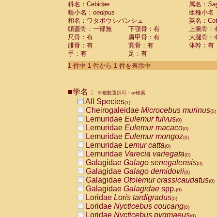
科名：Cebidae
Cebidae
Saguinus midas
属名：
Sa
(0)
種小名：
oedipus
亜種小名
Cebidae
Saguinus mystax
(0)
和名：ワタボウシパンシェ
英名：Cotto
Cebidae
Saguinus nigricollis
(0)
頭蓋骨：一部無
下顎骨：有
上腕骨：
Cebidae
Saguinus oedipus
(1)
尺骨：有
肩甲骨：有
大腿骨：
Cebidae
Saguinus weddelli
(0)
腓骨：有
寛骨：有
体幹：有
Cebidae
Saguinus
spp.
(0)
手：有
足：有
Cebidae
Aotus trivirgatus
(0)
Cebidae
Cebus albifrons
1 件中 1 件から 1 件を表示中
(0)
Cebidae
Cebus apella
(0)
Cebidae
Cebus capucinus
(0)
■学名：
Cebidae
Cebus nigrivittatus
※複数選択可・or検索
(0)
Cebidae
Cebus
spp.
All Species
(0)
(1)
Cebidae
Saimiri boliviensis
Cheirogaleidae
Microcebus murinus
(0)
(0)
Cebidae
Saimiri sciureus
Lemuridae
Eulemur fulvus
(0)
(0)
Atelidae
Alouatta caraya
Lemuridae
Eulemur macaco
(0)
(0)
Atelidae
Alouatta fusca
Lemuridae
Eulemur mongoz
(0)
(0)
Atelidae
Alouatta seniculus
Lemuridae
Lemur catta
(0)
(0)
Atelidae
Alouatta
spp.
Lemuridae
Varecia variegata
(0)
(0)
Atelidae
Ateles belzebuth
Galagidae
Galago senegalensis
(0)
(0)
Atelidae
Ateles geoffroyi
Galagidae
Galago demidovii
(0)
(0)
Atelidae
Ateles paniscus
Galagidae
Otolemur crassicaudatus
(0)
(0)
Atelidae
Ateles
spp.
Galagidae
Galagidae
spp.
(0)
(0)
Atelidae
Lagothrix lagothricha
Loridae
Loris tardigradus
(0)
(0)
Atelidae
Lagothrix lagothricha cana
Loridae
Nycticebus coucang
(0)
(0)
Pitheciidae
Cacajao calvus rubicundu
Loridae
Nycticebus pygmaeus
(0)