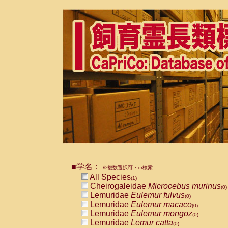
■学名：
※複数選択可・or検索
All Species
(1)
Cheirogaleidae
Microcebus murinus
(0)
Lemuridae
Eulemur fulvus
(0)
Lemuridae
Eulemur macaco
(0)
Lemuridae
Eulemur mongoz
(0)
Lemuridae
Lemur catta
(0)