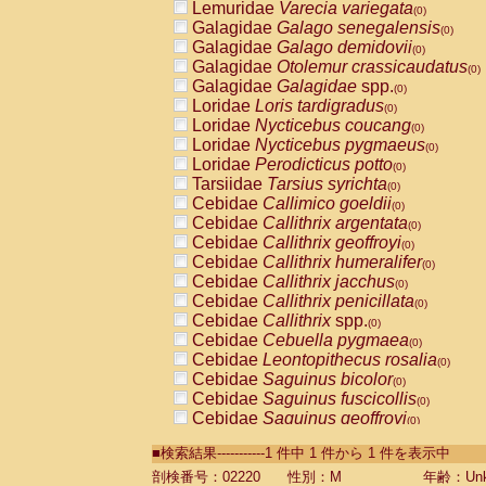
Lemuridae
Varecia variegata
(0)
Galagidae
Galago senegalensis
(0)
Galagidae
Galago demidovii
(0)
Galagidae
Otolemur crassicaudatus
(0)
Galagidae
Galagidae
spp.
(0)
Loridae
Loris tardigradus
(0)
Loridae
Nycticebus coucang
(0)
Loridae
Nycticebus pygmaeus
(0)
Loridae
Perodicticus potto
(0)
Tarsiidae
Tarsius syrichta
(0)
Cebidae
Callimico goeldii
(0)
Cebidae
Callithrix argentata
(0)
Cebidae
Callithrix geoffroyi
(0)
Cebidae
Callithrix humeralifer
(0)
Cebidae
Callithrix jacchus
(0)
Cebidae
Callithrix penicillata
(0)
Cebidae
Callithrix
spp.
(0)
Cebidae
Cebuella pygmaea
(0)
Cebidae
Leontopithecus rosalia
(0)
Cebidae
Saguinus bicolor
(0)
Cebidae
Saguinus fuscicollis
(0)
Cebidae
Saguinus geoffroyi
(0)
Cebidae
Saguinus imperator
(0)
■検索結果-----------1 件中 1 件から 1 件を表示中
Cebidae
Saguinus labiatus
(0)
Cebidae
Saguinus leucopus
剖検番号：02220
性別：M
年齢：Unk
(0)