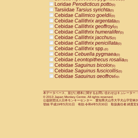
Pitheciidae
Callicebus cupreus
Loridae
Perodicticus potto
(0)
(0)
Pitheciidae
Callicebus donacophilus
Tarsiidae
Tarsius syrichta
(0
(0)
Pitheciidae
Callicebus moloch
Cebidae
Callimico goeldii
(0)
(0)
Pitheciidae
Callicebus torquatus
Cebidae
Callithrix argentata
(0)
(0)
Pitheciidae
Callicebus
spp.
Cebidae
Callithrix geoffroyi
(0)
(0)
Pitheciidae
Chiropotes satanas
Cebidae
Callithrix humeralifer
(0)
(0)
Pitheciidae
Pithecia monachus
Cebidae
Callithrix jacchus
(0)
(0)
Pitheciidae
Pithecia pithecia
Cebidae
Callithrix penicillata
(0)
(0)
Cercopithecidae
Cercocebus agilis
Cebidae
Callithrix
spp.
(0)
(0)
Cercopithecidae
Cercocebus galeritus
Cebidae
Cebuella pygmaea
(0)
Cercopithecidae
Cercocebus torquatu
Cebidae
Leontopithecus rosalia
(0)
Cercopithecidae
Cercocebus torquatus
Cebidae
Saguinus bicolor
(0)
Cercopithecidae
Cercocebus torquatu
Cebidae
Saguinus fuscicollis
(0)
Cercopithecidae
Cercocebus
hybrid
Cebidae
Saguinus geoffroyi
(0)
(0)
Cercopithecidae
Cercocebus
spp.
Cebidae
Saguinus imperator
(0)
(0)
Cercopithecidae
Lophocebus albigen
Cebidae
Saguinus labiatus
(0)
Cercopithecidae
Papio anubis
Cebidae
Saguinus leucopus
本データベース、並びに標本に関するお問い合わせはキュレーター・新宅勇太までお願い
(0)
(0)
© 2013 Japan Monkey Centre. All rights reserved.
Cercopithecidae
Papio cynocephalus
Cebidae
Saguinus midas
(
(0)
公益財団法人日本モンキーセンター 愛知県犬山市大字犬山字官林26番
Cercopithecidae
Papio hamadryas
Cebidae
Saguinus mystax
(0)
登録:平成19年5月31日 有効:令和4年5月30日 取扱責任者:綿貫宏
(0)
Cercopithecidae
Papio papio
Cebidae
Saguinus nigricollis
(0)
(0)
Cercopithecidae
Papio
spp.
Cebidae
Saguinus oedipus
(0)
(1)
Cercopithecidae
Mandrillus leucopha
Cebidae
Saguinus weddelli
(0)
Cercopithecidae
Mandrillus sphinx
Cebidae
Saguinus
spp.
(0)
(0)
Cercopithecidae
Theropithecus gelad
Cebidae
Aotus trivirgatus
(0)
Cercopithecidae
Macaca arctoides
Cebidae
Cebus albifrons
(0)
(0)