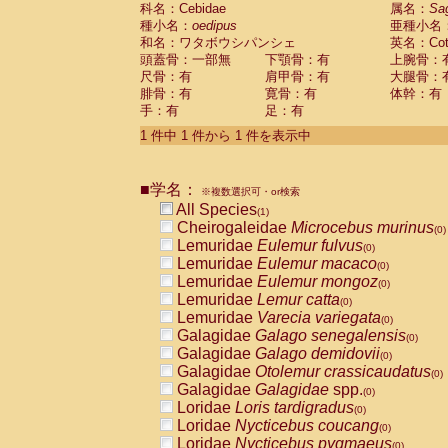
科名：Cebidae
Cebidae
Saguinus midas
属名：
Sa
(0)
種小名：
oedipus
亜種小名
Cebidae
Saguinus mystax
(0)
和名：ワタボウシパンシェ
英名：Cotto
Cebidae
Saguinus nigricollis
(0)
頭蓋骨：一部無
下顎骨：有
上腕骨：
Cebidae
Saguinus oedipus
(1)
尺骨：有
肩甲骨：有
大腿骨：
Cebidae
Saguinus weddelli
(0)
腓骨：有
寛骨：有
体幹：有
Cebidae
Saguinus
spp.
(0)
手：有
足：有
Cebidae
Aotus trivirgatus
(0)
Cebidae
Cebus albifrons
1 件中 1 件から 1 件を表示中
(0)
Cebidae
Cebus apella
(0)
Cebidae
Cebus capucinus
(0)
■学名：
Cebidae
Cebus nigrivittatus
※複数選択可・or検索
(0)
Cebidae
Cebus
spp.
All Species
(0)
(1)
Cebidae
Saimiri boliviensis
Cheirogaleidae
Microcebus murinus
(0)
(0)
Cebidae
Saimiri sciureus
Lemuridae
Eulemur fulvus
(0)
(0)
Atelidae
Alouatta caraya
Lemuridae
Eulemur macaco
(0)
(0)
Atelidae
Alouatta fusca
Lemuridae
Eulemur mongoz
(0)
(0)
Atelidae
Alouatta seniculus
Lemuridae
Lemur catta
(0)
(0)
Atelidae
Alouatta
spp.
Lemuridae
Varecia variegata
(0)
(0)
Atelidae
Ateles belzebuth
Galagidae
Galago senegalensis
(0)
(0)
Atelidae
Ateles geoffroyi
Galagidae
Galago demidovii
(0)
(0)
Atelidae
Ateles paniscus
Galagidae
Otolemur crassicaudatus
(0)
(0)
Atelidae
Ateles
spp.
Galagidae
Galagidae
spp.
(0)
(0)
Atelidae
Lagothrix lagothricha
Loridae
Loris tardigradus
(0)
(0)
Atelidae
Lagothrix lagothricha cana
Loridae
Nycticebus coucang
(0)
(0)
Pitheciidae
Cacajao calvus rubicundu
Loridae
Nycticebus pygmaeus
(0)