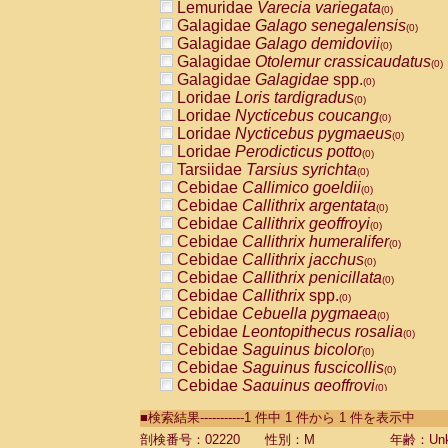
Lemuridae
Varecia variegata
(0)
Galagidae
Galago senegalensis
(0)
Galagidae
Galago demidovii
(0)
Galagidae
Otolemur crassicaudatus
(0)
Galagidae
Galagidae
spp.
(0)
Loridae
Loris tardigradus
(0)
Loridae
Nycticebus coucang
(0)
Loridae
Nycticebus pygmaeus
(0)
Loridae
Perodicticus potto
(0)
Tarsiidae
Tarsius syrichta
(0)
Cebidae
Callimico goeldii
(0)
Cebidae
Callithrix argentata
(0)
Cebidae
Callithrix geoffroyi
(0)
Cebidae
Callithrix humeralifer
(0)
Cebidae
Callithrix jacchus
(0)
Cebidae
Callithrix penicillata
(0)
Cebidae
Callithrix
spp.
(0)
Cebidae
Cebuella pygmaea
(0)
Cebidae
Leontopithecus rosalia
(0)
Cebidae
Saguinus bicolor
(0)
Cebidae
Saguinus fuscicollis
(0)
Cebidae
Saguinus geoffroyi
(0)
Cebidae
Saguinus imperator
(0)
■検索結果-----------1 件中 1 件から 1 件を表示中
Cebidae
Saguinus labiatus
(0)
Cebidae
Saguinus leucopus
剖検番号：02220
性別：M
年齢：Unk
(0)