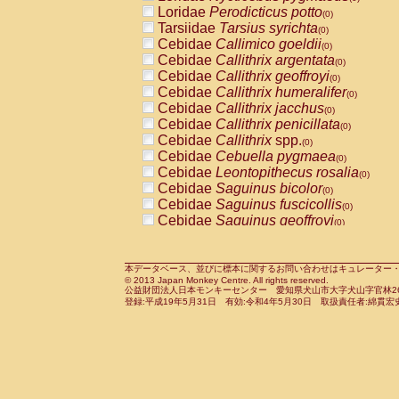
Pitheciidae
Callicebus cupreus
Loridae
Perodicticus potto
(0)
(0)
Pitheciidae
Callicebus donacophilus
Tarsiidae
Tarsius syrichta
(0
(0)
Pitheciidae
Callicebus moloch
Cebidae
Callimico goeldii
(0)
(0)
Pitheciidae
Callicebus torquatus
Cebidae
Callithrix argentata
(0)
(0)
Pitheciidae
Callicebus
spp.
Cebidae
Callithrix geoffroyi
(0)
(0)
Pitheciidae
Chiropotes satanas
Cebidae
Callithrix humeralifer
(0)
(0)
Pitheciidae
Pithecia monachus
Cebidae
Callithrix jacchus
(0)
(0)
Pitheciidae
Pithecia pithecia
Cebidae
Callithrix penicillata
(0)
(0)
Cercopithecidae
Cercocebus agilis
Cebidae
Callithrix
spp.
(0)
(0)
Cercopithecidae
Cercocebus galeritus
Cebidae
Cebuella pygmaea
(0)
Cercopithecidae
Cercocebus torquatu
Cebidae
Leontopithecus rosalia
(0)
Cercopithecidae
Cercocebus torquatus
Cebidae
Saguinus bicolor
(0)
Cercopithecidae
Cercocebus torquatu
Cebidae
Saguinus fuscicollis
(0)
Cercopithecidae
Cercocebus
hybrid
Cebidae
Saguinus geoffroyi
(0)
(0)
Cercopithecidae
Cercocebus
spp.
Cebidae
Saguinus imperator
(0)
(0)
Cercopithecidae
Lophocebus albigen
Cebidae
Saguinus labiatus
(0)
Cercopithecidae
Papio anubis
Cebidae
Saguinus leucopus
本データベース、並びに標本に関するお問い合わせはキュレーター・新宅勇太までお願い
(0)
(0)
© 2013 Japan Monkey Centre. All rights reserved.
Cercopithecidae
Papio cynocephalus
Cebidae
Saguinus midas
(
(0)
公益財団法人日本モンキーセンター 愛知県犬山市大字犬山字官林26番
Cercopithecidae
Papio hamadryas
Cebidae
Saguinus mystax
(0)
登録:平成19年5月31日 有効:令和4年5月30日 取扱責任者:綿貫宏
(0)
Cercopithecidae
Papio papio
Cebidae
Saguinus nigricollis
(0)
(0)
Cercopithecidae
Papio
spp.
Cebidae
Saguinus oedipus
(0)
(1)
Cercopithecidae
Mandrillus leucopha
Cebidae
Saguinus weddelli
(0)
Cercopithecidae
Mandrillus sphinx
Cebidae
Saguinus
spp.
(0)
(0)
Cercopithecidae
Theropithecus gelad
Cebidae
Aotus trivirgatus
(0)
Cercopithecidae
Macaca arctoides
Cebidae
Cebus albifrons
(0)
(0)