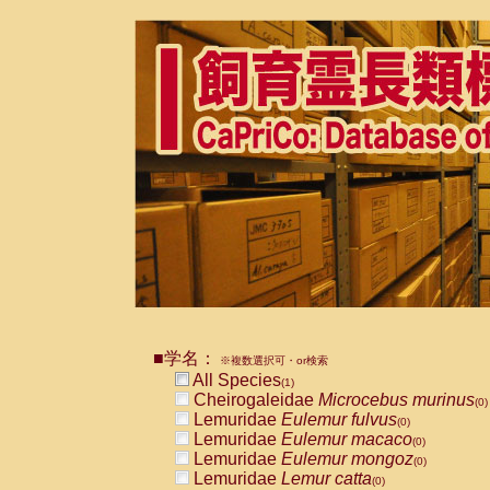
■学名：
※複数選択可・or検索
All Species
(1)
Cheirogaleidae
Microcebus murinus
(0)
Lemuridae
Eulemur fulvus
(0)
Lemuridae
Eulemur macaco
(0)
Lemuridae
Eulemur mongoz
(0)
Lemuridae
Lemur catta
(0)