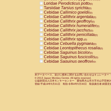
Pitheciidae
Callicebus cupreus
Loridae
Perodicticus potto
(0)
(0)
Pitheciidae
Callicebus donacophilus
Tarsiidae
Tarsius syrichta
(0
(0)
Pitheciidae
Callicebus moloch
Cebidae
Callimico goeldii
(0)
(0)
Pitheciidae
Callicebus torquatus
Cebidae
Callithrix argentata
(0)
(0)
Pitheciidae
Callicebus
spp.
Cebidae
Callithrix geoffroyi
(0)
(0)
Pitheciidae
Chiropotes satanas
Cebidae
Callithrix humeralifer
(0)
(0)
Pitheciidae
Pithecia monachus
Cebidae
Callithrix jacchus
(0)
(0)
Pitheciidae
Pithecia pithecia
Cebidae
Callithrix penicillata
(0)
(0)
Cercopithecidae
Cercocebus agilis
Cebidae
Callithrix
spp.
(0)
(0)
Cercopithecidae
Cercocebus galeritus
Cebidae
Cebuella pygmaea
(0)
Cercopithecidae
Cercocebus torquatu
Cebidae
Leontopithecus rosalia
(0)
Cercopithecidae
Cercocebus torquatus
Cebidae
Saguinus bicolor
(0)
Cercopithecidae
Cercocebus torquatu
Cebidae
Saguinus fuscicollis
(0)
Cercopithecidae
Cercocebus
hybrid
Cebidae
Saguinus geoffroyi
(0)
(0)
Cercopithecidae
Cercocebus
spp.
Cebidae
Saguinus imperator
(0)
(0)
Cercopithecidae
Lophocebus albigen
Cebidae
Saguinus labiatus
(0)
Cercopithecidae
Papio anubis
Cebidae
Saguinus leucopus
本データベース、並びに標本に関するお問い合わせはキュレーター・新宅勇太までお願い
(0)
(0)
© 2013 Japan Monkey Centre. All rights reserved.
Cercopithecidae
Papio cynocephalus
Cebidae
Saguinus midas
(
(0)
公益財団法人日本モンキーセンター 愛知県犬山市大字犬山字官林26番
Cercopithecidae
Papio hamadryas
Cebidae
Saguinus mystax
(0)
登録:平成19年5月31日 有効:令和4年5月30日 取扱責任者:綿貫宏
(0)
Cercopithecidae
Papio papio
Cebidae
Saguinus nigricollis
(0)
(0)
Cercopithecidae
Papio
spp.
Cebidae
Saguinus oedipus
(0)
(1)
Cercopithecidae
Mandrillus leucopha
Cebidae
Saguinus weddelli
(0)
Cercopithecidae
Mandrillus sphinx
Cebidae
Saguinus
spp.
(0)
(0)
Cercopithecidae
Theropithecus gelad
Cebidae
Aotus trivirgatus
(0)
Cercopithecidae
Macaca arctoides
Cebidae
Cebus albifrons
(0)
(0)