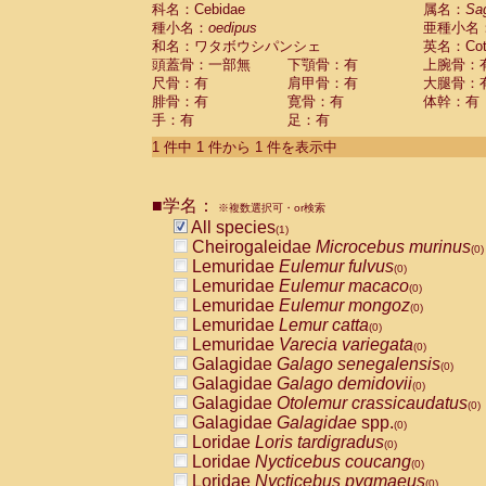
科名：Cebidae
Cebidae
Saguinus midas
属名：
Sa
(0)
種小名：
oedipus
亜種小名
Cebidae
Saguinus mystax
(0)
和名：ワタボウシパンシェ
英名：Cotto
Cebidae
Saguinus nigricollis
(0)
頭蓋骨：一部無
下顎骨：有
上腕骨：
Cebidae
Saguinus oedipus
(1)
尺骨：有
肩甲骨：有
大腿骨：
Cebidae
Saguinus weddelli
(0)
腓骨：有
寛骨：有
体幹：有
Cebidae
Saguinus
spp.
(0)
手：有
足：有
Cebidae
Aotus trivirgatus
(0)
Cebidae
Cebus albifrons
1 件中 1 件から 1 件を表示中
(0)
Cebidae
Cebus apella
(0)
Cebidae
Cebus capucinus
(0)
■学名：
Cebidae
Cebus nigrivittatus
※複数選択可・or検索
(0)
Cebidae
Cebus
spp.
All species
(0)
(1)
Cebidae
Saimiri boliviensis
Cheirogaleidae
Microcebus murinus
(0)
(0)
Cebidae
Saimiri sciureus
Lemuridae
Eulemur fulvus
(0)
(0)
Atelidae
Alouatta caraya
Lemuridae
Eulemur macaco
(0)
(0)
Atelidae
Alouatta fusca
Lemuridae
Eulemur mongoz
(0)
(0)
Atelidae
Alouatta seniculus
Lemuridae
Lemur catta
(0)
(0)
Atelidae
Alouatta
spp.
Lemuridae
Varecia variegata
(0)
(0)
Atelidae
Ateles belzebuth
Galagidae
Galago senegalensis
(0)
(0)
Atelidae
Ateles geoffroyi
Galagidae
Galago demidovii
(0)
(0)
Atelidae
Ateles paniscus
Galagidae
Otolemur crassicaudatus
(0)
(0)
Atelidae
Ateles
spp.
Galagidae
Galagidae
spp.
(0)
(0)
Atelidae
Lagothrix lagothricha
Loridae
Loris tardigradus
(0)
(0)
Atelidae
Lagothrix lagothricha cana
Loridae
Nycticebus coucang
(0)
(0)
Pitheciidae
Cacajao calvus rubicundu
Loridae
Nycticebus pygmaeus
(0)