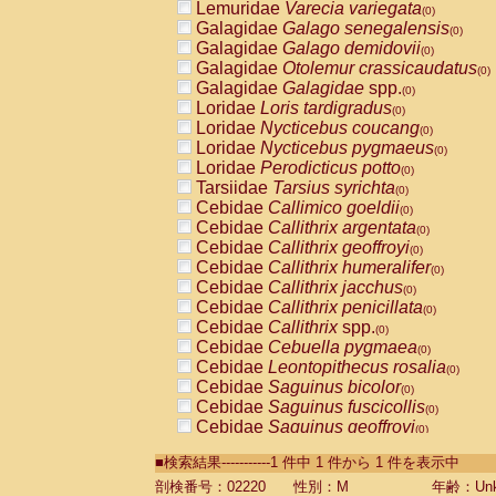
Lemuridae
Varecia variegata
(0)
Galagidae
Galago senegalensis
(0)
Galagidae
Galago demidovii
(0)
Galagidae
Otolemur crassicaudatus
(0)
Galagidae
Galagidae
spp.
(0)
Loridae
Loris tardigradus
(0)
Loridae
Nycticebus coucang
(0)
Loridae
Nycticebus pygmaeus
(0)
Loridae
Perodicticus potto
(0)
Tarsiidae
Tarsius syrichta
(0)
Cebidae
Callimico goeldii
(0)
Cebidae
Callithrix argentata
(0)
Cebidae
Callithrix geoffroyi
(0)
Cebidae
Callithrix humeralifer
(0)
Cebidae
Callithrix jacchus
(0)
Cebidae
Callithrix penicillata
(0)
Cebidae
Callithrix
spp.
(0)
Cebidae
Cebuella pygmaea
(0)
Cebidae
Leontopithecus rosalia
(0)
Cebidae
Saguinus bicolor
(0)
Cebidae
Saguinus fuscicollis
(0)
Cebidae
Saguinus geoffroyi
(0)
Cebidae
Saguinus imperator
(0)
■検索結果-----------1 件中 1 件から 1 件を表示中
Cebidae
Saguinus labiatus
(0)
Cebidae
Saguinus leucopus
剖検番号：02220
性別：M
年齢：Unk
(0)