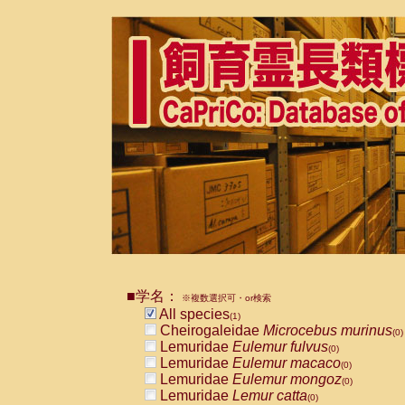
■学名：
※複数選択可・or検索
All species
(1)
Cheirogaleidae
Microcebus murinus
(0)
Lemuridae
Eulemur fulvus
(0)
Lemuridae
Eulemur macaco
(0)
Lemuridae
Eulemur mongoz
(0)
Lemuridae
Lemur catta
(0)