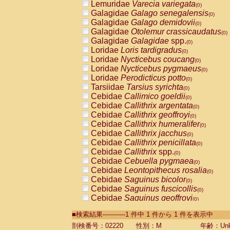
Lemuridae
Varecia variegata
(0)
Galagidae
Galago senegalensis
(0)
Galagidae
Galago demidovii
(0)
Galagidae
Otolemur crassicaudatus
(0)
Galagidae
Galagidae
spp.
(0)
Loridae
Loris tardigradus
(0)
Loridae
Nycticebus coucang
(0)
Loridae
Nycticebus pygmaeus
(0)
Loridae
Perodicticus potto
(0)
Tarsiidae
Tarsius syrichta
(0)
Cebidae
Callimico goeldii
(0)
Cebidae
Callithrix argentata
(0)
Cebidae
Callithrix geoffroyi
(0)
Cebidae
Callithrix humeralifer
(0)
Cebidae
Callithrix jacchus
(0)
Cebidae
Callithrix penicillata
(0)
Cebidae
Callithrix
spp.
(0)
Cebidae
Cebuella pygmaea
(0)
Cebidae
Leontopithecus rosalia
(0)
Cebidae
Saguinus bicolor
(0)
Cebidae
Saguinus fuscicollis
(0)
Cebidae
Saguinus geoffroyi
(0)
Cebidae
Saguinus imperator
(0)
■検索結果-----------1 件中 1 件から 1 件を表示中
Cebidae
Saguinus labiatus
(0)
Cebidae
Saguinus leucopus
剖検番号：02220
性別：M
年齢：Unk
(0)