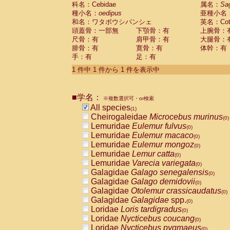
科名：Cebidae
Cebidae
Saguinus midas
属名：
Sa
(0)
種小名：
oedipus
亜種小名
Cebidae
Saguinus mystax
(0)
和名：ワタボウシパンシェ
英名：Cotto
Cebidae
Saguinus nigricollis
(0)
頭蓋骨：一部無
下顎骨：有
上腕骨：
Cebidae
Saguinus oedipus
(1)
尺骨：有
肩甲骨：有
大腿骨：
Cebidae
Saguinus weddelli
(0)
腓骨：有
寛骨：有
体幹：有
Cebidae
Saguinus
spp.
(0)
手：有
足：有
Cebidae
Aotus trivirgatus
(0)
Cebidae
Cebus albifrons
1 件中 1 件から 1 件を表示中
(0)
Cebidae
Cebus apella
(0)
Cebidae
Cebus capucinus
(0)
■学名：
Cebidae
Cebus nigrivittatus
※複数選択可・or検索
(0)
Cebidae
Cebus
spp.
All species
(0)
(1)
Cebidae
Saimiri boliviensis
Cheirogaleidae
Microcebus murinus
(0)
(0)
Cebidae
Saimiri sciureus
Lemuridae
Eulemur fulvus
(0)
(0)
Atelidae
Alouatta caraya
Lemuridae
Eulemur macaco
(0)
(0)
Atelidae
Alouatta fusca
Lemuridae
Eulemur mongoz
(0)
(0)
Atelidae
Alouatta seniculus
Lemuridae
Lemur catta
(0)
(0)
Atelidae
Alouatta
spp.
Lemuridae
Varecia variegata
(0)
(0)
Atelidae
Ateles belzebuth
Galagidae
Galago senegalensis
(0)
(0)
Atelidae
Ateles geoffroyi
Galagidae
Galago demidovii
(0)
(0)
Atelidae
Ateles paniscus
Galagidae
Otolemur crassicaudatus
(0)
(0)
Atelidae
Ateles
spp.
Galagidae
Galagidae
spp.
(0)
(0)
Atelidae
Lagothrix lagothricha
Loridae
Loris tardigradus
(0)
(0)
Atelidae
Lagothrix lagothricha cana
Loridae
Nycticebus coucang
(0)
(0)
Pitheciidae
Cacajao calvus rubicundu
Loridae
Nycticebus pygmaeus
(0)