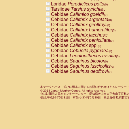
Pitheciidae
Callicebus cupreus
Loridae
Perodicticus potto
(0)
(0)
Pitheciidae
Callicebus donacophilus
Tarsiidae
Tarsius syrichta
(0
(0)
Pitheciidae
Callicebus moloch
Cebidae
Callimico goeldii
(0)
(0)
Pitheciidae
Callicebus torquatus
Cebidae
Callithrix argentata
(0)
(0)
Pitheciidae
Callicebus
spp.
Cebidae
Callithrix geoffroyi
(0)
(0)
Pitheciidae
Chiropotes satanas
Cebidae
Callithrix humeralifer
(0)
(0)
Pitheciidae
Pithecia monachus
Cebidae
Callithrix jacchus
(0)
(0)
Pitheciidae
Pithecia pithecia
Cebidae
Callithrix penicillata
(0)
(0)
Cercopithecidae
Cercocebus agilis
Cebidae
Callithrix
spp.
(0)
(0)
Cercopithecidae
Cercocebus galeritus
Cebidae
Cebuella pygmaea
(0)
Cercopithecidae
Cercocebus torquatu
Cebidae
Leontopithecus rosalia
(0)
Cercopithecidae
Cercocebus torquatus
Cebidae
Saguinus bicolor
(0)
Cercopithecidae
Cercocebus torquatu
Cebidae
Saguinus fuscicollis
(0)
Cercopithecidae
Cercocebus
hybrid
Cebidae
Saguinus geoffroyi
(0)
(0)
Cercopithecidae
Cercocebus
spp.
Cebidae
Saguinus imperator
(0)
(0)
Cercopithecidae
Lophocebus albigen
Cebidae
Saguinus labiatus
(0)
Cercopithecidae
Papio anubis
Cebidae
Saguinus leucopus
本データベース、並びに標本に関するお問い合わせはキュレーター・新宅勇太までお願い
(0)
(0)
© 2013 Japan Monkey Centre. All rights reserved.
Cercopithecidae
Papio cynocephalus
Cebidae
Saguinus midas
(
(0)
公益財団法人日本モンキーセンター 愛知県犬山市大字犬山字官林26番
Cercopithecidae
Papio hamadryas
Cebidae
Saguinus mystax
(0)
登録:平成19年5月31日 有効:令和4年5月30日 取扱責任者:綿貫宏
(0)
Cercopithecidae
Papio papio
Cebidae
Saguinus nigricollis
(0)
(0)
Cercopithecidae
Papio
spp.
Cebidae
Saguinus oedipus
(0)
(1)
Cercopithecidae
Mandrillus leucopha
Cebidae
Saguinus weddelli
(0)
Cercopithecidae
Mandrillus sphinx
Cebidae
Saguinus
spp.
(0)
(0)
Cercopithecidae
Theropithecus gelad
Cebidae
Aotus trivirgatus
(0)
Cercopithecidae
Macaca arctoides
Cebidae
Cebus albifrons
(0)
(0)