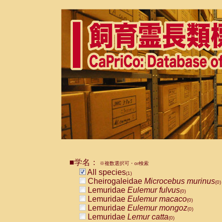
■学名：
※複数選択可・or検索
All species
(1)
Cheirogaleidae
Microcebus murinus
(0)
Lemuridae
Eulemur fulvus
(0)
Lemuridae
Eulemur macaco
(0)
Lemuridae
Eulemur mongoz
(0)
Lemuridae
Lemur catta
(0)