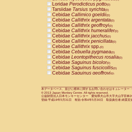
Pitheciidae
Callicebus cupreus
Loridae
Perodicticus potto
(0)
(0)
Pitheciidae
Callicebus donacophilus
Tarsiidae
Tarsius syrichta
(0
(0)
Pitheciidae
Callicebus moloch
Cebidae
Callimico goeldii
(0)
(0)
Pitheciidae
Callicebus torquatus
Cebidae
Callithrix argentata
(0)
(0)
Pitheciidae
Callicebus
spp.
Cebidae
Callithrix geoffroyi
(0)
(0)
Pitheciidae
Chiropotes satanas
Cebidae
Callithrix humeralifer
(0)
(0)
Pitheciidae
Pithecia monachus
Cebidae
Callithrix jacchus
(0)
(0)
Pitheciidae
Pithecia pithecia
Cebidae
Callithrix penicillata
(0)
(0)
Cercopithecidae
Cercocebus agilis
Cebidae
Callithrix
spp.
(0)
(0)
Cercopithecidae
Cercocebus galeritus
Cebidae
Cebuella pygmaea
(0)
Cercopithecidae
Cercocebus torquatu
Cebidae
Leontopithecus rosalia
(0)
Cercopithecidae
Cercocebus torquatus
Cebidae
Saguinus bicolor
(0)
Cercopithecidae
Cercocebus torquatu
Cebidae
Saguinus fuscicollis
(0)
Cercopithecidae
Cercocebus
hybrid
Cebidae
Saguinus geoffroyi
(0)
(0)
Cercopithecidae
Cercocebus
spp.
Cebidae
Saguinus imperator
(0)
(0)
Cercopithecidae
Lophocebus albigen
Cebidae
Saguinus labiatus
(0)
Cercopithecidae
Papio anubis
Cebidae
Saguinus leucopus
本データベース、並びに標本に関するお問い合わせはキュレーター・新宅勇太までお願い
(0)
(0)
© 2013 Japan Monkey Centre. All rights reserved.
Cercopithecidae
Papio cynocephalus
Cebidae
Saguinus midas
(
(0)
公益財団法人日本モンキーセンター 愛知県犬山市大字犬山字官林26番
Cercopithecidae
Papio hamadryas
Cebidae
Saguinus mystax
(0)
登録:平成19年5月31日 有効:令和4年5月30日 取扱責任者:綿貫宏
(0)
Cercopithecidae
Papio papio
Cebidae
Saguinus nigricollis
(0)
(0)
Cercopithecidae
Papio
spp.
Cebidae
Saguinus oedipus
(0)
(1)
Cercopithecidae
Mandrillus leucopha
Cebidae
Saguinus weddelli
(0)
Cercopithecidae
Mandrillus sphinx
Cebidae
Saguinus
spp.
(0)
(0)
Cercopithecidae
Theropithecus gelad
Cebidae
Aotus trivirgatus
(0)
Cercopithecidae
Macaca arctoides
Cebidae
Cebus albifrons
(0)
(0)