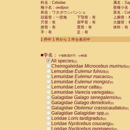
科名：Cebidae
Cebidae
Saguinus midas
属名：
Sa
(0)
種小名：
oedipus
亜種小名
Cebidae
Saguinus mystax
(0)
和名：ワタボウシパンシェ
英名：Cotto
Cebidae
Saguinus nigricollis
(0)
頭蓋骨：一部無
下顎骨：有
上腕骨：
Cebidae
Saguinus oedipus
(1)
尺骨：有
肩甲骨：有
大腿骨：
Cebidae
Saguinus weddelli
(0)
腓骨：有
寛骨：有
体幹：有
Cebidae
Saguinus
spp.
(0)
手：有
足：有
Cebidae
Aotus trivirgatus
(0)
Cebidae
Cebus albifrons
1 件中 1 件から 1 件を表示中
(0)
Cebidae
Cebus apella
(0)
Cebidae
Cebus capucinus
(0)
■学名：
Cebidae
Cebus nigrivittatus
※複数選択可・or検索
(0)
Cebidae
Cebus
spp.
All species
(0)
(1)
Cebidae
Saimiri boliviensis
Cheirogaleidae
Microcebus murinus
(0)
(0)
Cebidae
Saimiri sciureus
Lemuridae
Eulemur fulvus
(0)
(0)
Atelidae
Alouatta caraya
Lemuridae
Eulemur macaco
(0)
(0)
Atelidae
Alouatta fusca
Lemuridae
Eulemur mongoz
(0)
(0)
Atelidae
Alouatta seniculus
Lemuridae
Lemur catta
(0)
(0)
Atelidae
Alouatta
spp.
Lemuridae
Varecia variegata
(0)
(0)
Atelidae
Ateles belzebuth
Galagidae
Galago senegalensis
(0)
(0)
Atelidae
Ateles geoffroyi
Galagidae
Galago demidovii
(0)
(0)
Atelidae
Ateles paniscus
Galagidae
Otolemur crassicaudatus
(0)
(0)
Atelidae
Ateles
spp.
Galagidae
Galagidae
spp.
(0)
(0)
Atelidae
Lagothrix lagothricha
Loridae
Loris tardigradus
(0)
(0)
Atelidae
Lagothrix lagothricha cana
Loridae
Nycticebus coucang
(0)
(0)
Pitheciidae
Cacajao calvus rubicundu
Loridae
Nycticebus pygmaeus
(0)