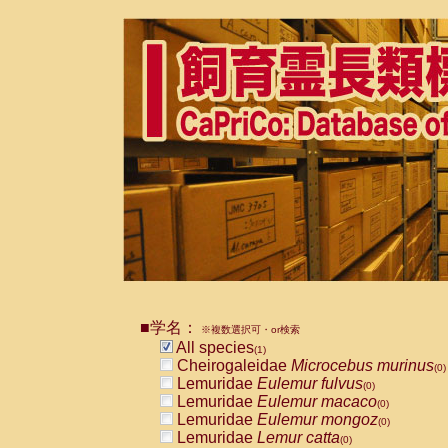
■学名：
※複数選択可・or検索
All species
(1)
Cheirogaleidae
Microcebus murinus
(0)
Lemuridae
Eulemur fulvus
(0)
Lemuridae
Eulemur macaco
(0)
Lemuridae
Eulemur mongoz
(0)
Lemuridae
Lemur catta
(0)