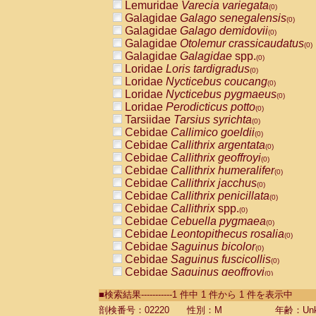
Lemuridae
Varecia variegata
(0)
Galagidae
Galago senegalensis
(0)
Galagidae
Galago demidovii
(0)
Galagidae
Otolemur crassicaudatus
(0)
Galagidae
Galagidae
spp.
(0)
Loridae
Loris tardigradus
(0)
Loridae
Nycticebus coucang
(0)
Loridae
Nycticebus pygmaeus
(0)
Loridae
Perodicticus potto
(0)
Tarsiidae
Tarsius syrichta
(0)
Cebidae
Callimico goeldii
(0)
Cebidae
Callithrix argentata
(0)
Cebidae
Callithrix geoffroyi
(0)
Cebidae
Callithrix humeralifer
(0)
Cebidae
Callithrix jacchus
(0)
Cebidae
Callithrix penicillata
(0)
Cebidae
Callithrix
spp.
(0)
Cebidae
Cebuella pygmaea
(0)
Cebidae
Leontopithecus rosalia
(0)
Cebidae
Saguinus bicolor
(0)
Cebidae
Saguinus fuscicollis
(0)
Cebidae
Saguinus geoffroyi
(0)
Cebidae
Saguinus imperator
(0)
■検索結果-----------1 件中 1 件から 1 件を表示中
Cebidae
Saguinus labiatus
(0)
Cebidae
Saguinus leucopus
剖検番号：02220
性別：M
年齢：Unk
(0)