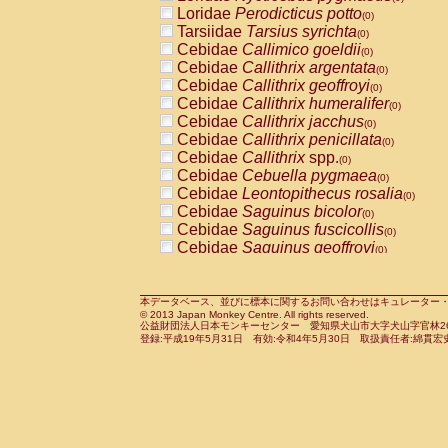
Pitheciidae
Callicebus cupreus
Loridae
Perodicticus potto
(0)
(0)
Pitheciidae
Callicebus donacophilus
Tarsiidae
Tarsius syrichta
(0
(0)
Pitheciidae
Callicebus moloch
Cebidae
Callimico goeldii
(0)
(0)
Pitheciidae
Callicebus torquatus
Cebidae
Callithrix argentata
(0)
(0)
Pitheciidae
Callicebus
spp.
Cebidae
Callithrix geoffroyi
(0)
(0)
Pitheciidae
Chiropotes satanas
Cebidae
Callithrix humeralifer
(0)
(0)
Pitheciidae
Pithecia monachus
Cebidae
Callithrix jacchus
(0)
(0)
Pitheciidae
Pithecia pithecia
Cebidae
Callithrix penicillata
(0)
(0)
Cercopithecidae
Cercocebus agilis
Cebidae
Callithrix
spp.
(0)
(0)
Cercopithecidae
Cercocebus galeritus
Cebidae
Cebuella pygmaea
(0)
Cercopithecidae
Cercocebus torquatu
Cebidae
Leontopithecus rosalia
(0)
Cercopithecidae
Cercocebus torquatus
Cebidae
Saguinus bicolor
(0)
Cercopithecidae
Cercocebus torquatu
Cebidae
Saguinus fuscicollis
(0)
Cercopithecidae
Cercocebus
hybrid
Cebidae
Saguinus geoffroyi
(0)
(0)
Cercopithecidae
Cercocebus
spp.
Cebidae
Saguinus imperator
(0)
(0)
Cercopithecidae
Lophocebus albigen
Cebidae
Saguinus labiatus
(0)
Cercopithecidae
Papio anubis
Cebidae
Saguinus leucopus
本データベース、並びに標本に関するお問い合わせはキュレーター・新宅勇太までお願い
(0)
(0)
© 2013 Japan Monkey Centre. All rights reserved.
Cercopithecidae
Papio cynocephalus
Cebidae
Saguinus midas
(
(0)
公益財団法人日本モンキーセンター 愛知県犬山市大字犬山字官林26番
Cercopithecidae
Papio hamadryas
Cebidae
Saguinus mystax
(0)
登録:平成19年5月31日 有効:令和4年5月30日 取扱責任者:綿貫宏
(0)
Cercopithecidae
Papio papio
Cebidae
Saguinus nigricollis
(0)
(0)
Cercopithecidae
Papio
spp.
Cebidae
Saguinus oedipus
(0)
(1)
Cercopithecidae
Mandrillus leucopha
Cebidae
Saguinus weddelli
(0)
Cercopithecidae
Mandrillus sphinx
Cebidae
Saguinus
spp.
(0)
(0)
Cercopithecidae
Theropithecus gelad
Cebidae
Aotus trivirgatus
(0)
Cercopithecidae
Macaca arctoides
Cebidae
Cebus albifrons
(0)
(0)