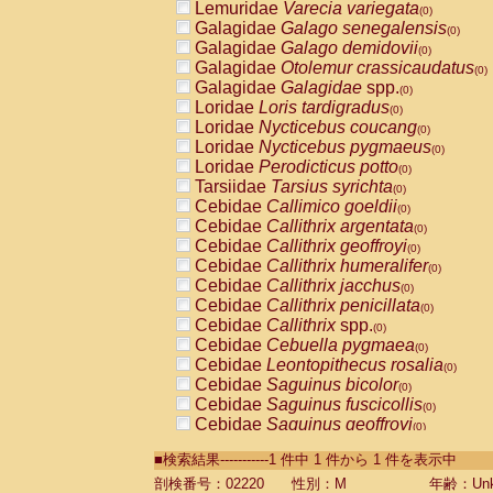
Lemuridae
Varecia variegata
(0)
Galagidae
Galago senegalensis
(0)
Galagidae
Galago demidovii
(0)
Galagidae
Otolemur crassicaudatus
(0)
Galagidae
Galagidae
spp.
(0)
Loridae
Loris tardigradus
(0)
Loridae
Nycticebus coucang
(0)
Loridae
Nycticebus pygmaeus
(0)
Loridae
Perodicticus potto
(0)
Tarsiidae
Tarsius syrichta
(0)
Cebidae
Callimico goeldii
(0)
Cebidae
Callithrix argentata
(0)
Cebidae
Callithrix geoffroyi
(0)
Cebidae
Callithrix humeralifer
(0)
Cebidae
Callithrix jacchus
(0)
Cebidae
Callithrix penicillata
(0)
Cebidae
Callithrix
spp.
(0)
Cebidae
Cebuella pygmaea
(0)
Cebidae
Leontopithecus rosalia
(0)
Cebidae
Saguinus bicolor
(0)
Cebidae
Saguinus fuscicollis
(0)
Cebidae
Saguinus geoffroyi
(0)
Cebidae
Saguinus imperator
(0)
■検索結果-----------1 件中 1 件から 1 件を表示中
Cebidae
Saguinus labiatus
(0)
Cebidae
Saguinus leucopus
剖検番号：02220
性別：M
年齢：Unk
(0)