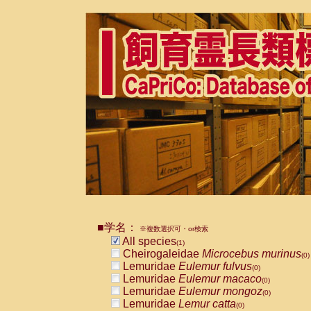
■学名：
※複数選択可・or検索
All species
(1)
Cheirogaleidae
Microcebus murinus
(0)
Lemuridae
Eulemur fulvus
(0)
Lemuridae
Eulemur macaco
(0)
Lemuridae
Eulemur mongoz
(0)
Lemuridae
Lemur catta
(0)