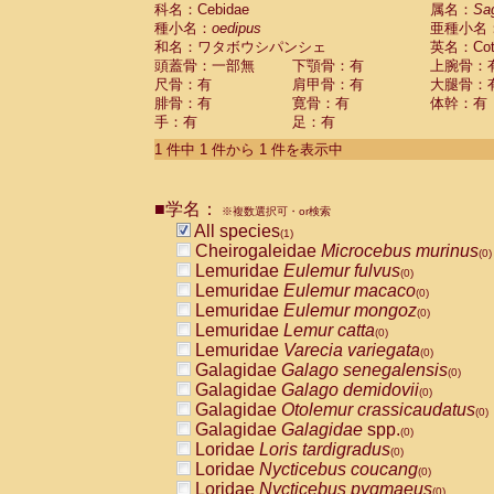
科名：Cebidae
Cebidae
Saguinus midas
属名：
Sa
(0)
種小名：
oedipus
亜種小名
Cebidae
Saguinus mystax
(0)
和名：ワタボウシパンシェ
英名：Cotto
Cebidae
Saguinus nigricollis
(0)
頭蓋骨：一部無
下顎骨：有
上腕骨：
Cebidae
Saguinus oedipus
(1)
尺骨：有
肩甲骨：有
大腿骨：
Cebidae
Saguinus weddelli
(0)
腓骨：有
寛骨：有
体幹：有
Cebidae
Saguinus
spp.
(0)
手：有
足：有
Cebidae
Aotus trivirgatus
(0)
Cebidae
Cebus albifrons
1 件中 1 件から 1 件を表示中
(0)
Cebidae
Cebus apella
(0)
Cebidae
Cebus capucinus
(0)
■学名：
Cebidae
Cebus nigrivittatus
※複数選択可・or検索
(0)
Cebidae
Cebus
spp.
All species
(0)
(1)
Cebidae
Saimiri boliviensis
Cheirogaleidae
Microcebus murinus
(0)
(0)
Cebidae
Saimiri sciureus
Lemuridae
Eulemur fulvus
(0)
(0)
Atelidae
Alouatta caraya
Lemuridae
Eulemur macaco
(0)
(0)
Atelidae
Alouatta fusca
Lemuridae
Eulemur mongoz
(0)
(0)
Atelidae
Alouatta seniculus
Lemuridae
Lemur catta
(0)
(0)
Atelidae
Alouatta
spp.
Lemuridae
Varecia variegata
(0)
(0)
Atelidae
Ateles belzebuth
Galagidae
Galago senegalensis
(0)
(0)
Atelidae
Ateles geoffroyi
Galagidae
Galago demidovii
(0)
(0)
Atelidae
Ateles paniscus
Galagidae
Otolemur crassicaudatus
(0)
(0)
Atelidae
Ateles
spp.
Galagidae
Galagidae
spp.
(0)
(0)
Atelidae
Lagothrix lagothricha
Loridae
Loris tardigradus
(0)
(0)
Atelidae
Lagothrix lagothricha cana
Loridae
Nycticebus coucang
(0)
(0)
Pitheciidae
Cacajao calvus rubicundu
Loridae
Nycticebus pygmaeus
(0)